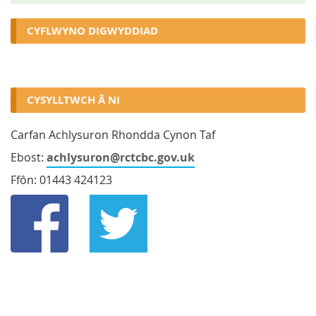
CYFLWYNO DIGWYDDIAD
CYSYLLTWCH Â NI
Carfan Achlysuron Rhondda Cynon Taf
Ebost:
achlysuron@rctcbc.gov.uk
Ffôn: 01443 424123