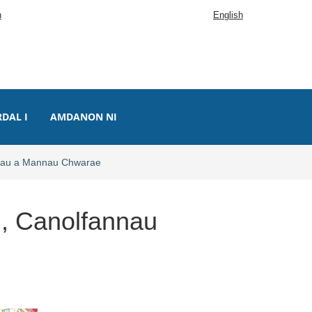
n
English
RDAL I
AMDANON NI
ciau a Mannau Chwarae
, Canolfannau