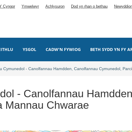
Y Cyngor
Ymwelwyr
Achlysuron
Dod yn rhan o bethau
Newyddio
ITHLU
YSGOL
CADW'N FYWIOG
BETH SYDD YN FY A
au Cymunedol - Canolfannau Hamdden, Canolfannau Cymunedol, Par
dol - Canolfannau Hamdden
 a Mannau Chwarae