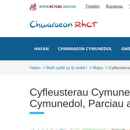
Skip
Trigolion
Busnesau
to
main
content
HAFAN
CHWARAEON CYMUNEDOL
GWE
Hafan
>
Beth sydd yn fy ardal i
>
Maps
>
Cyfleuster
Cyfleusterau Cymune
Cymunedol, Parciau