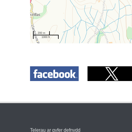
200 m
1000 ft
Telerau ar gyfer defnydd