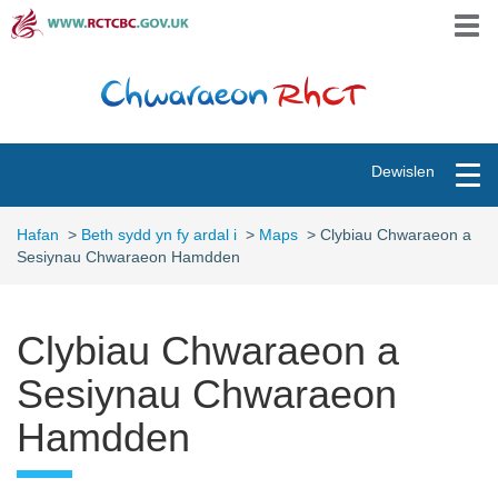
Skip
Togg
to
navi
main
content
Toggle
Dewislen
navigation
Hafan
>
Beth sydd yn fy ardal i
>
Maps
>
Clybiau Chwaraeon a
Sesiynau Chwaraeon Hamdden
Clybiau Chwaraeon a
Sesiynau Chwaraeon
Hamdden