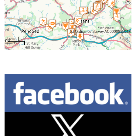
(c) Ordnance Survey AC0000811047
2 km
2 mi