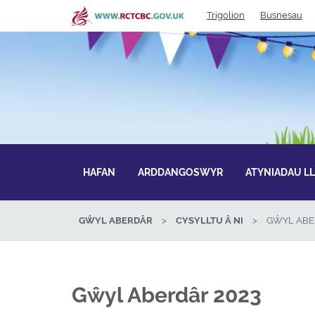
Skip
Trigolion
Busnesau
to
main
content
HAFAN
ARDDANGOSWYR
ATYNIADAU L
GŴYL ABERDÂR
>
CYSYLLTU Â NI
>
GŴYL ABE
Gŵyl Aberdâr 2023