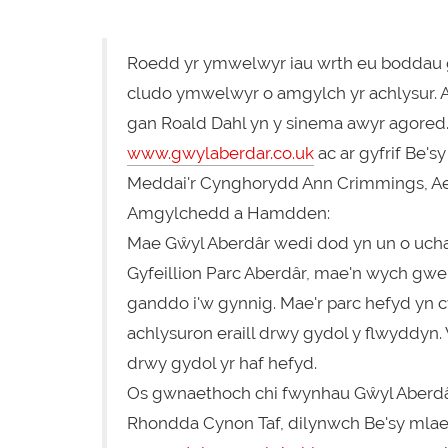
Roedd yr ymwelwyr iau wrth eu boddau gyda
cludo ymwelwyr o amgylch yr achlysur. A
gan Roald Dahl yn y sinema awyr agored. 
www.gwylaberdar.co.uk
ac ar gyfrif Be'
Meddai'r Cynghorydd Ann Crimmings, Ael
Amgylchedd a Hamdden:
Mae Gŵyl Aberdâr wedi dod yn un o uchaf
Gyfeillion Parc Aberdâr, mae'n wych gwe
ganddo i'w gynnig. Mae'r parc hefyd yn 
achlysuron eraill drwy gydol y flwyddyn.
drwy gydol yr haf hefyd.
Os gwnaethoch chi fwynhau Gŵyl Aberdâr
Rhondda Cynon Taf, dilynwch Be'sy mlae