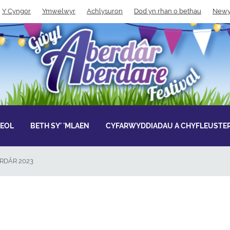
Y Cyngor
Ymwelwyr
Achlysuron
Dod yn rhan o bethau
Newy
LEOL
BETH SY' 'MLAEN
CYFARWYDDIADAU A CHYFLEUSTER
RDÂR 2023