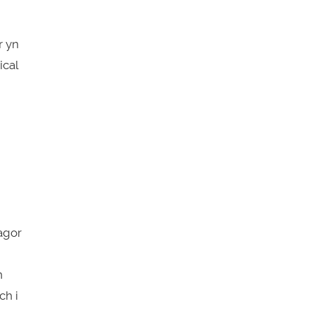
r yn
ical
agor
n
ch i