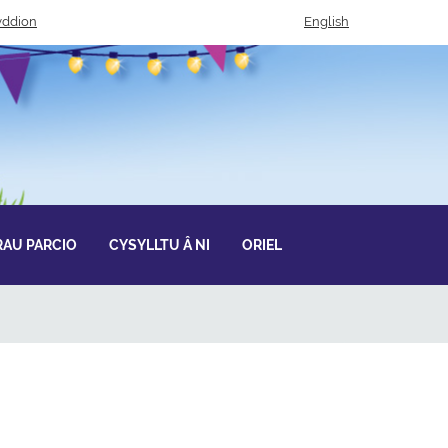
ddion
English
AU PARCIO
CYSYLLTU Â NI
ORIEL