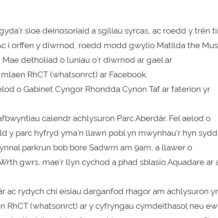
'r sioe deinosoriaid a sgiliau syrcas, ac roedd y trên ti
c i orffen y diwrnod, roedd modd gwylio Matilda the Mus
Mae detholiad o luniau o'r diwrnod ar gael ar
sy mlaen RhCT (whatsonrct) ar Facebook.
od o Gabinet Cyngor Rhondda Cynon Taf ar faterion yr
bwyntiau calendr achlysuron Parc Aberdâr. Fel aelod o
ld y parc hyfryd yma'n llawn pobl yn mwynhau'r hyn sydd
cynnal parkrun bob bore Sadwrn am 9am, a llawer o
 Wrth gwrs, mae'r llyn cychod a phad sblasio Aquadare ar 
 ac rydych chi eisiau darganfod rhagor am achlysuron y
n RhCT (whatsonrct) ar y cyfryngau cymdeithasol neu ew