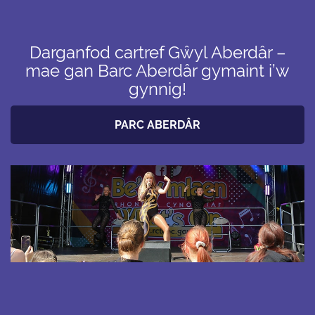
Darganfod cartref Gŵyl Aberdâr –
mae gan Barc Aberdâr gymaint i’w
gynnig!
PARC ABERDÂR