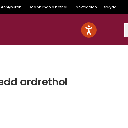
Achlysuron
Dod yn rhan o bethau
Newyddion
Swyddi
S
oedd ardrethol