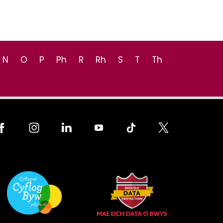
N
O
P
Ph
R
Rh
S
T
Th