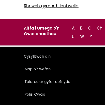
Rhowch gymorth inni wella
Alffa i Omega o'n
A
B
C
Ch
Gwasanaethau
U
W
Y
Cysylltwch â ni
Map o'r wefan
Telerau ar gyfer defnydd
Polisi Cwcis