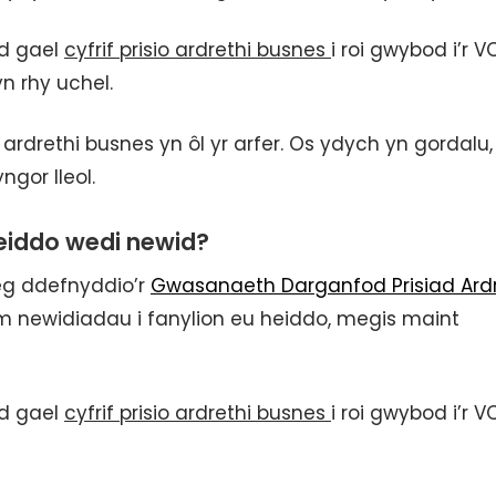
aid gael
cyfrif prisio ardrethi busnes
i roi gwybod i’r V
n rhy uchel.
ardrethi busnes yn ôl yr arfer. Os ydych yn gordalu,
gor lleol.
 eiddo wedi newid?
aeg ddefnyddio’r
Gwasanaeth Darganfod Prisiad Ardr
am newidiadau i fanylion eu heiddo, megis maint
aid gael
cyfrif prisio ardrethi busnes
i roi gwybod i’r 