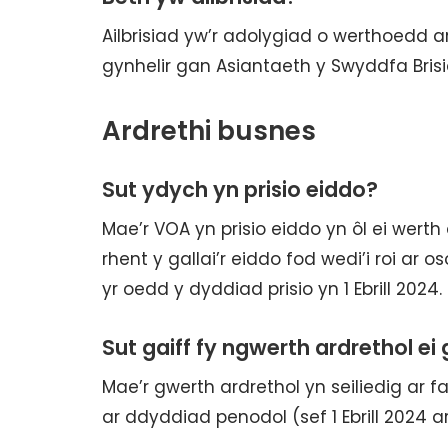
Ailbrisiad yw’r adolygiad o werthoedd 
gynhelir gan Asiantaeth y Swyddfa Bris
Ardrethi busnes
Sut ydych yn prisio eiddo?
Mae’r VOA yn prisio eiddo yn ôl ei wert
rhent y gallai’r eiddo fod wedi’i roi ar
yr oedd y dyddiad prisio yn 1 Ebrill 2024.
Sut gaiff fy ngwerth ardrethol ei 
Mae’r gwerth ardrethol yn seiliedig ar fa
ar ddyddiad penodol (sef 1 Ebrill 2024 ar