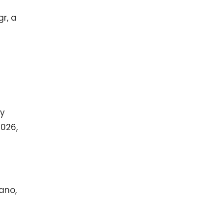
r, a
 y
2026,
dano,