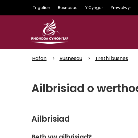
Skip
Trigolion
Busnesau
Y Cyngor
Ymwelwyr
to
main
content
Hafan
Busnesau
Trethi busnes
Ailbrisiad o werth
Ailbrisiad
Beth yw ailbrisiad?