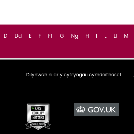
D
Dd
E
F
Ff
G
Ng
H
I
L
Ll
M
Dilynwch ni ar y cyfryngau cymdeithasol