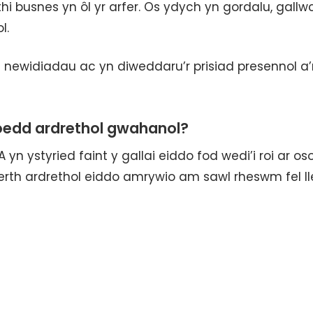
thi busnes yn ôl yr arfer. Os ydych yn gordalu, gallw
l.
 newidiadau ac yn diweddaru’r prisiad presennol a’
oedd ardrethol gwahanol?
yn ystyried faint y gallai eiddo fod wedi’i roi ar os
rth ardrethol eiddo amrywio am sawl rheswm fel ll