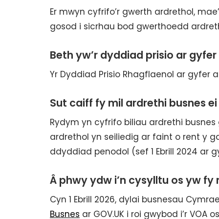
Er mwyn cyfrifo’r gwerth ardrethol, ma
gosod i sicrhau bod gwerthoedd ardreth
Beth yw’r dyddiad prisio ar gyfer 
Yr Dyddiad Prisio Rhagflaenol ar gyfer ail
Sut caiff fy mil ardrethi busnes ei
Rydym yn cyfrifo biliau ardrethi busn
ardrethol yn seiliedig ar faint o rent y
ddyddiad penodol (sef 1 Ebrill 2024 ar gy
Â phwy ydw i’n cysylltu os yw fy 
Cyn 1 Ebrill 2026, dylai busnesau Cymr
Busnes
ar GOV.UK i roi gwybod i’r VOA os