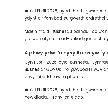
Ar ôl 1 Ebrill 2026, bydd rhaid i gwsmeri
ydynt o’r farn bod eu gwerth ardrethol y
Mae’n rhaid i fusnesau barhau i dalu’ch 
gallwch ofyn am ad-daliad gan eich cyn
Â phwy ydw i’n cysylltu os yw fy
Cyn 1 Ebrill 2026, dylai busnesau Cymr
Busnes
ar GOV.UK i roi gwybod i’r VOA 
arwynebedd llawr a pharcio.
Ar ôl 1 Ebrill 2026, bydd rhaid i gwsmeri
newidiadau i fanylion eiddo.