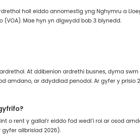
ardrethol holl eiddo annomestig yng Nghymru a Lloeg
io (VOA). Mae hyn yn digwydd bob 3 blynedd.
h ardrethol. At ddibenion ardrethi busnes, dyma swm
 osod amdano, ar ddyddiad penodol. Ar gyfer y prisio 
gyfrifo?
int o rent y gallai’r eiddo fod wedi’i roi ar osod am
 gyfer ailbrisiad 2026).