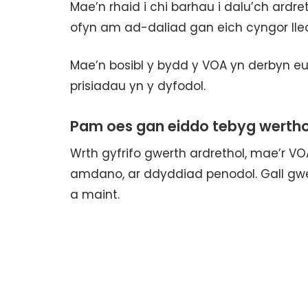
Mae’n rhaid i chi barhau i dalu’ch ardre
ofyn am ad-daliad gan eich cyngor lleo
Mae’n bosibl y bydd y VOA yn derbyn eu
prisiadau yn y dyfodol.
Pam oes gan eiddo tebyg werth
Wrth gyfrifo gwerth ardrethol, mae’r VOA 
amdano, ar ddyddiad penodol. Gall gwe
a maint.