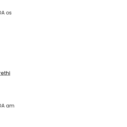
OA os
ethi
VOA am