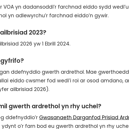
e’r VOA yn dadansoddi’r farchnad eiddo sydd wedi’u
ol yn adlewyrchu’r farchnad eiddo’n gywir.
ailbrisiad 2023?
brisiad 2026 yw 1 Ebrill 2024.
 gyfrifo?
es gan ddefnyddio gwerth ardrethol. Mae gwerthoedd
 gallai eiddo cwsmer fod wedi’i roi ar osod amdano, a
fer ailbrisiad 2026).
mil gwerth ardrethol yn rhy uchel?
aeg ddefnyddio’r
Gwasanaeth Darganfod Prisiad Ardr
 ydynt o’r farn bod eu gwerth ardrethol yn rhy uchel