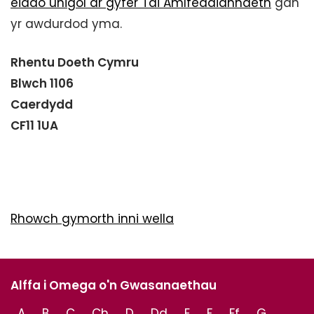
eiddo unigol ar gyfer Tai Amlfeddiannaeth
gan
yr awdurdod yma.
Rhentu Doeth Cymru
Blwch 1106
Caerdydd
CF11 1UA
Rhowch gymorth inni wella
Alffa i Omega o'n Gwasanaethau
A
B
C
Ch
D
Dd
E
F
Ff
G