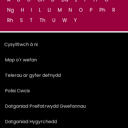
Ng
H
I
L
Ll
M
N
O
P
Ph
R
Rh
S
T
Th
U
W
Y
Cysylltwch â ni
Map o'r wefan
Telerau ar gyfer defnydd
Polisi Cwcis
Datganiad Preifatrwydd Gwefannau
Datganiad Hygyrchedd