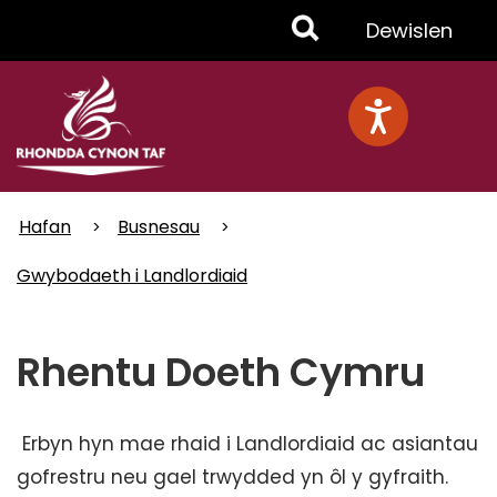
Skip
Toggle
Dewislen
to
main
Menu
content
Hafan
Busnesau
Gwybodaeth i Landlordiaid
Rhentu Doeth Cymru
Erbyn hyn mae rhaid i Landlordiaid ac asiantau
gofrestru neu gael trwydded yn ôl y gyfraith.