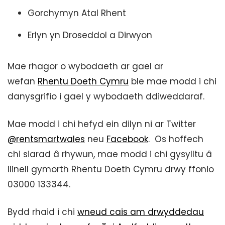
Gorchymyn Atal Rhent
Erlyn yn Droseddol a Dirwyon
Mae rhagor o wybodaeth ar gael ar
wefan
Rhentu Doeth Cymru
ble mae modd i chi
danysgrifio i gael y wybodaeth ddiweddaraf.
Mae modd i chi hefyd ein dilyn ni ar Twitter
@rentsmartwales
neu
Facebook
. Os hoffech
chi siarad â rhywun, mae modd i chi gysylltu â
llinell gymorth Rhentu Doeth Cymru drwy ffonio
03000 133344.
Bydd rhaid i chi
wneud cais am drwyddedau