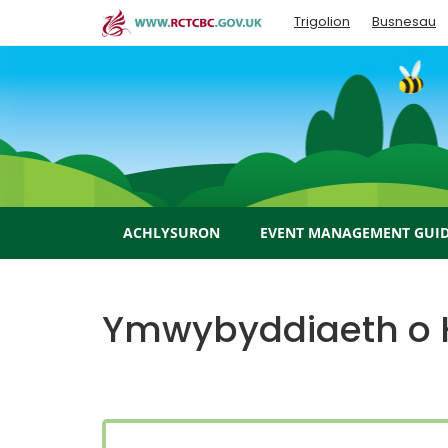
Skip
Trigolion
Busnesau
to
main
content
ACHLYSURON
EVENT MANAGEMENT GUI
Ymwybyddiaeth o 