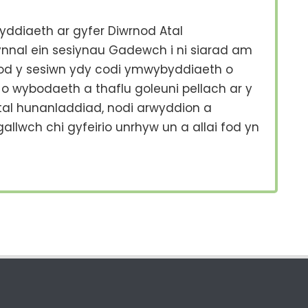
ddiaeth ar gyfer Diwrnod Atal
nnal ein sesiynau Gadewch i ni siarad am
d y sesiwn ydy codi ymwybyddiaeth o
o wybodaeth a thaflu goleuni pellach ar y
al hunanladdiad, nodi arwyddion a
llwch chi gyfeirio unrhyw un a allai fod yn