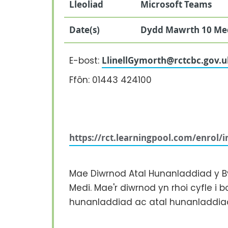
Lleoliad
Microsoft Teams
Date(s)
Dydd Mawrth 10 Me
E-bost:
LlinellGymorth@rctcbc.gov.u
Ffôn: 01443 424100
https://rct.learningpool.com/enrol/
Mae Diwrnod Atal Hunanladdiad y By
Medi. Mae'r diwrnod yn rhoi cyfle i
hunanladdiad ac atal hunanladdia