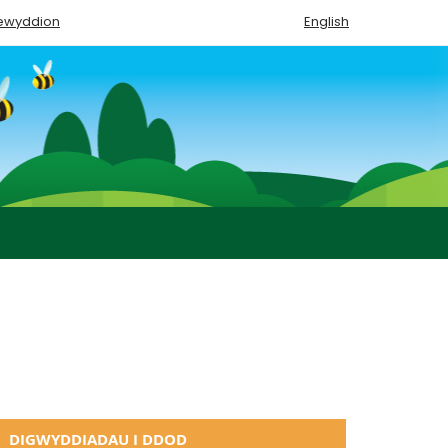
ewyddion
English
DIGWYDDIADAU I DDOD