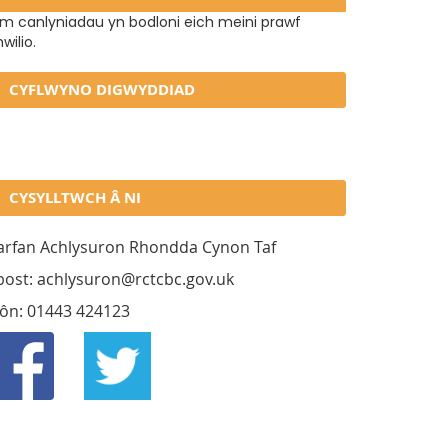
im canlyniadau yn bodloni eich meini prawf
wilio.
CYFLWYNO DIGWYDDIAD
CYSYLLTWCH Â NI
arfan Achlysuron Rhondda Cynon Taf
bost: achlysuron@rctcbc.gov.uk
fôn: 01443 424123