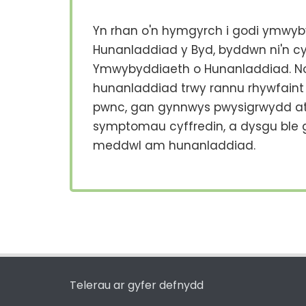
Yn rhan o'n hymgyrch i godi ymwyby
Hunanladdiad y Byd, byddwn ni'n cy
Ymwybyddiaeth o Hunanladdiad. No
hunanladdiad trwy rannu rhywfaint 
pwnc, gan gynnwys pwysigrwydd at
symptomau cyffredin, a dysgu ble ga
meddwl am hunanladdiad.
Telerau ar gyfer defnydd