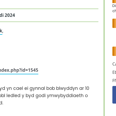
D
ch
di 2024
k
,
C
index.php?id=1545
E
F
d yn cael ei gynnal bob blwyddyn ar 10
 bobl ledled y byd godi ymwybyddiaeth o
d.