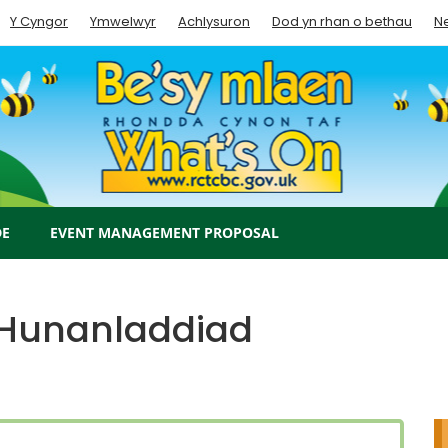
Y Cyngor
Ymwelwyr
Achlysuron
Dod yn rhan o bethau
N
DE
EVENT MANAGEMENT PROPOSAL
Hunanladdiad