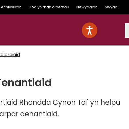
Achlysuron
Dod yn rhan o bethau
Newyddion
Swyddi
S
dlordiaid
enantiaid
tiaid Rhondda Cynon Taf yn helpu
darpar denantiaid.