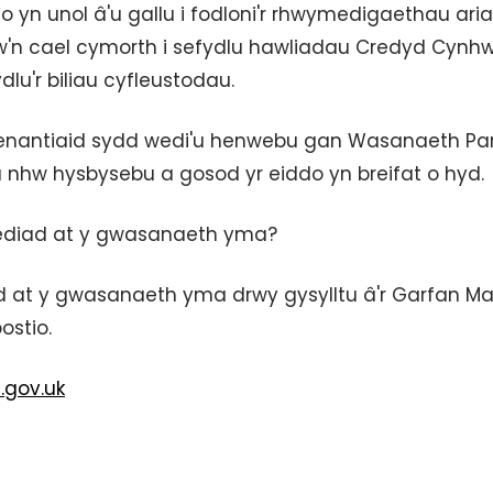
 yn unol â'u gallu i fodloni'r rhwymedigaethau ari
hw'n cael cymorth i sefydlu hawliadau Credyd Cynh
dlu'r biliau cyfleustodau.
 tenantiaid sydd wedi'u henwebu gan Wasanaeth Pa
nhw hysbysebu a gosod yr eiddo yn breifat o hyd.
nediad at y gwasanaeth yma?
 at y gwasanaeth yma drwy gysylltu â'r Garfan Ma
ostio.
gov.uk