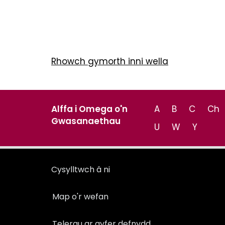
Rhowch gymorth inni wella
Alffa i Omega o'n
A
B
C
Ch
Gwasanaethau
U
W
Y
Cysylltwch â ni
Map o'r wefan
Telerau ar gyfer defnydd