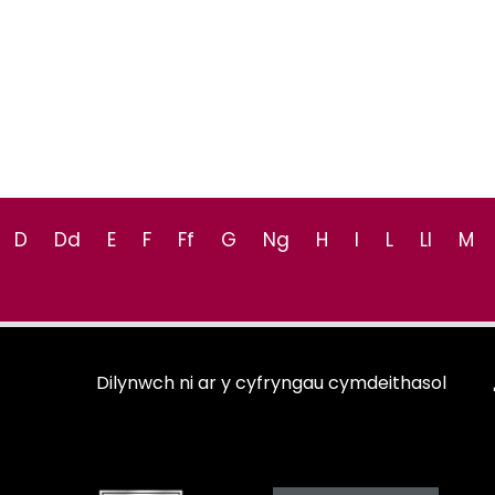
D
Dd
E
F
Ff
G
Ng
H
I
L
Ll
M
Dilynwch ni ar y cyfryngau cymdeithasol