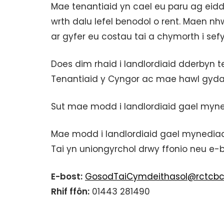
Mae tenantiaid yn cael eu paru ag eiddo
wrth dalu lefel benodol o rent. Maen n
ar gyfer eu costau tai a chymorth i sefy
Does dim rhaid i landlordiaid dderbyn
Tenantiaid y Cyngor ac mae hawl gyda 
Sut mae modd i landlordiaid gael my
Mae modd i landlordiaid gael mynediad
Tai yn uniongyrchol drwy ffonio neu e-b
E-bost:
GosodTaiCymdeithasol@rctcbc.
Rhif ffôn:
01443 281490