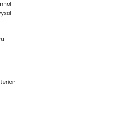
annol
wysol
ru
terion