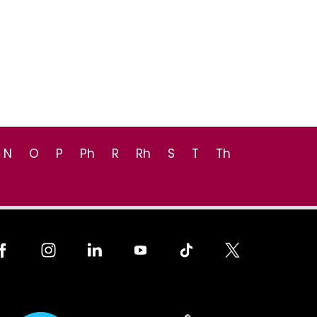
N
O
P
Ph
R
Rh
S
T
Th