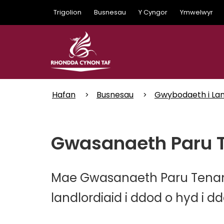
Skip
Trigolion
Busnesau
Y Cyngor
Ymwelwyr
to
main
content
Hafan
Busnesau
Gwybodaeth i Lan
Gwasanaeth Paru T
Mae Gwasanaeth Paru Tenan
landlordiaid i ddod o hyd i d