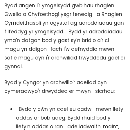
Bydd angen i'r ymgeisydd gwblhau rhaglen
Gwella a Chyfoethogi ysgrifenedig a Rhaglen
Cymdeithasoli yn ogystal ag adroddiadau gan
filfeddyg yr ymgeisydd. Bydd yr adroddiadau
yma'n datgan bod y gast sy'n bridio a'r ci
magu yn ddigon iach i'w defnyddio mewn
safle magu cyn i'r archwiliad trwyddedu gael ei
gynnal.
Bydd y Cyngor yn archwilio'r adeilad cyn
cymeradwyo'r drwydded er mwyn sicrhau:
Bydd y cŵn yn cael eu cadw mewn llety
addas ar bob adeg. Bydd rhaid bod y
llety'n addas o ran adeiladwaith, maint,