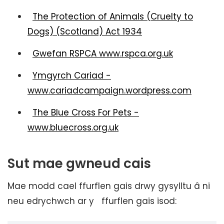
The Protection of Animals (Cruelty to
Dogs) (Scotland) Act 1934
Gwefan RSPCA www.rspca.org.uk
Ymgyrch Cariad -
www.cariadcampaign.wordpress.com
The Blue Cross For Pets -
www.bluecross.org.uk
Sut mae gwneud cais
Mae modd cael ffurflen gais drwy gysylltu â ni
neu edrychwch ar y ffurflen gais isod: