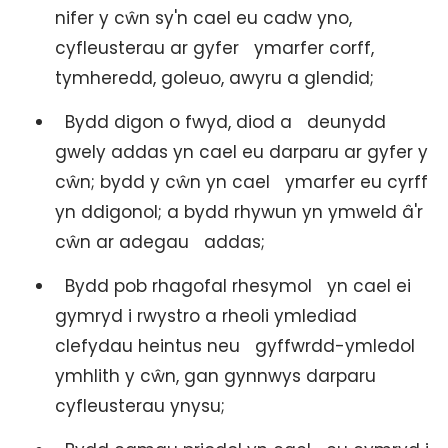
nifer y cŵn sy'n cael eu cadw yno,
cyfleusterau ar gyfer ymarfer corff,
tymheredd, goleuo, awyru a glendid;
Bydd digon o fwyd, diod a deunydd
gwely addas yn cael eu darparu ar gyfer y
cŵn; bydd y cŵn yn cael ymarfer eu cyrff
yn ddigonol; a bydd rhywun yn ymweld â'r
cŵn ar adegau addas;
Bydd pob rhagofal rhesymol yn cael ei
gymryd i rwystro a rheoli ymlediad
clefydau heintus neu gyffwrdd-ymledol
ymhlith y cŵn, gan gynnwys darparu
cyfleusterau ynysu;