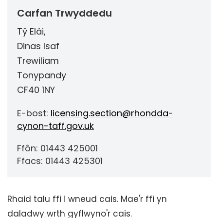
Carfan Trwyddedu
Tŷ Elái,
Dinas Isaf
Trewiliam
Tonypandy
CF40 1NY
E-bost:
licensing.section@rhondda-
cynon-taff.gov.uk
Ffôn: 01443 425001
Ffacs: 01443 425301
Rhaid talu ffi i wneud cais. Mae'r ffi yn
daladwy wrth gyflwyno'r cais.