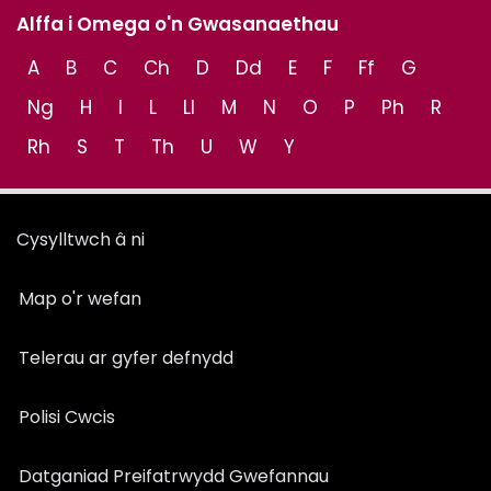
Alffa i Omega o'n Gwasanaethau
A
B
C
Ch
D
Dd
E
F
Ff
G
Ng
H
I
L
Ll
M
N
O
P
Ph
R
Rh
S
T
Th
U
W
Y
Cysylltwch â ni
Map o'r wefan
Telerau ar gyfer defnydd
Polisi Cwcis
Datganiad Preifatrwydd Gwefannau