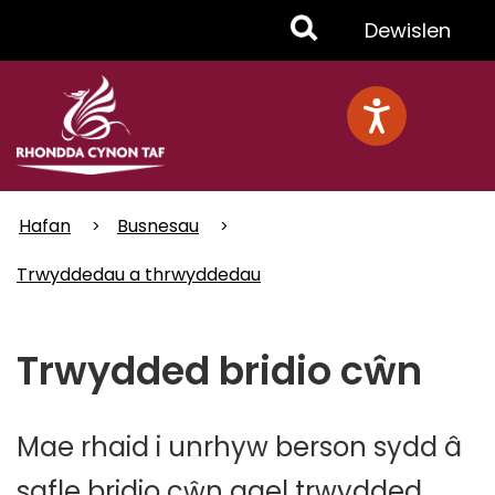
Skip
Toggle
Dewislen
to
main
Menu
content
Hafan
Busnesau
Trwyddedau a thrwyddedau
Trwydded bridio cŵn
Mae rhaid i unrhyw berson sydd â
safle bridio cŵn gael trwydded