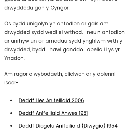
drwyddedu gan y Cyngor.
Os bydd unigolyn yn anfodlon ar gais am
drwydded sydd wedi ei wrthod, neu'n anfodlon
ar unrhyw un o'r amodau sydd ynghlwm wrth y
drwydded, bydd hawl ganddo i apelio i Lys yr
Ynadon.
Am ragor o wybodaeth, cliciwch ar y dolenni
isod:-
Deddf Lles Anifeiliaid 2006
Deddf Anifeiliaid Anwes 1951
Deddf Diogelu Anifeiliaid (Diwygio) 1954