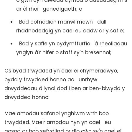
o gŵn cyn diwedd cyfnod o ddeuddeg mis
ar ôl rhoi genedigaeth; a
Bod cofnodion manwl mewn dull
rhadnodedgig yn cael eu cadw ar y safle;
Bod y safle yn cydymffurfio â rheoliadau
ynglyn â'r nifer o staff sy'n bresennol;
Os bydd trwydded yn cael ei chymeradwyo,
bydd y trwydded honno ac unrhyw
drwyddedau dilynol dod i ben ar ben-blwydd y
drwydded honno.
Mae amodau safonol ynghlwm wrth bob
trwydded. Mae'r amodau hyn yn cael eu
gosod ar bob sefydliad bridio cŵn sy'n cael ei