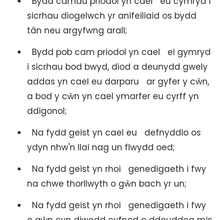
Bydd camau priodol yn cael eu cymryd i
sicrhau diogelwch yr anifeiliaid os bydd
tân neu argyfwng arall;
Bydd pob cam priodol yn cael ei gymryd
i sicrhau bod bwyd, diod a deunydd gwely
addas yn cael eu darparu ar gyfer y cŵn,
a bod y cŵn yn cael ymarfer eu cyrff yn
ddigonol;
Na fydd geist yn cael eu defnyddio os
ydyn nhw'n llai nag un flwydd oed;
Na fydd geist yn rhoi genedigaeth i fwy
na chwe thorllwyth o gŵn bach yr un;
Na fydd geist yn rhoi genedigaeth i fwy