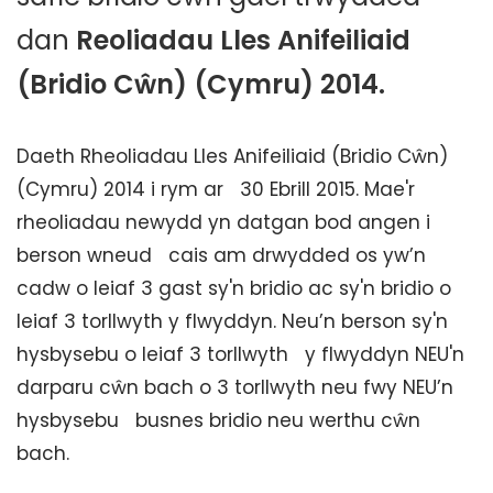
dan
Reoliadau Lles Anifeiliaid
(Bridio Cŵn) (Cymru) 2014.
Daeth Rheoliadau Lles Anifeiliaid (Bridio Cŵn)
(Cymru) 2014 i rym ar 30 Ebrill 2015. Mae'r
rheoliadau newydd yn datgan bod angen i
berson wneud cais am drwydded os yw’n
cadw o leiaf 3 gast sy'n bridio ac sy'n bridio o
leiaf 3 torllwyth y flwyddyn. Neu’n berson sy'n
hysbysebu o leiaf 3 torllwyth y flwyddyn NEU'n
darparu cŵn bach o 3 torllwyth neu fwy NEU’n
hysbysebu busnes bridio neu werthu cŵn
bach.