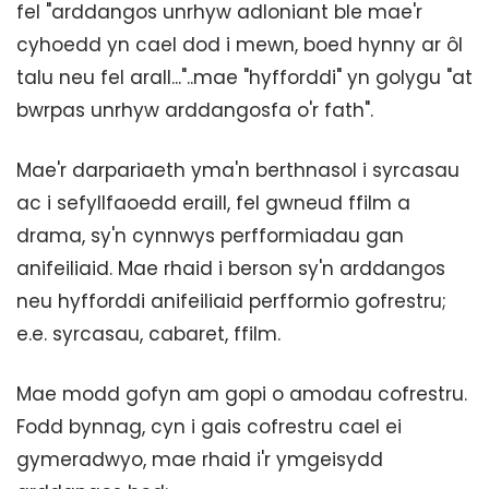
fel "arddangos unrhyw adloniant ble mae'r
cyhoedd yn cael dod i mewn, boed hynny ar ôl
talu neu fel arall..."..mae "hyfforddi" yn golygu "at
bwrpas unrhyw arddangosfa o'r fath".
Mae'r darpariaeth yma'n berthnasol i syrcasau
ac i sefyllfaoedd eraill, fel gwneud ffilm a
drama, sy'n cynnwys perfformiadau gan
anifeiliaid. Mae rhaid i berson sy'n arddangos
neu hyfforddi anifeiliaid perfformio gofrestru;
e.e. syrcasau, cabaret, ffilm.
Mae modd gofyn am gopi o amodau cofrestru.
Fodd bynnag, cyn i gais cofrestru cael ei
gymeradwyo, mae rhaid i'r ymgeisydd