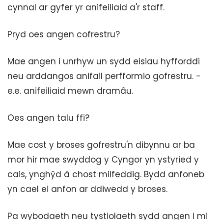
cynnal ar gyfer yr anifeiliaid a'r staff.
Pryd oes angen cofrestru?
Mae angen i unrhyw un sydd eisiau hyfforddi
neu arddangos anifail perfformio gofrestru. -
e.e. anifeiliaid mewn dramâu.
Oes angen talu ffi?
Mae cost y broses gofrestru'n dibynnu ar ba
mor hir mae swyddog y Cyngor yn ystyried y
cais, ynghŷd â chost milfeddig. Bydd anfoneb
yn cael ei anfon ar ddiwedd y broses.
Pa wybodaeth neu tystiolaeth sydd angen i mi