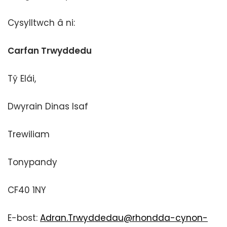
Cysylltwch â ni:
Carfan Trwyddedu
Tŷ Elái,
Dwyrain Dinas Isaf
Trewiliam
Tonypandy
CF40 1NY
E-bost:
Adran.Trwyddedau@rhondda-cynon-