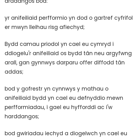
arddangos bod:
yr anifeiliaid perfformio yn dod o gartref cyfrifol
er mwyn lleihau risg afiechyd;
Bydd camau priodol yn cael eu cymryd i
ddiogelu'r anifeiliaid os bydd tân neu argyfwng
arall, gan gynnwys darparu offer diffodd tân
addas;
bod y gofrestr yn cynnwys y mathau o
anifeiliaid bydd yn cael eu defnyddio mewn
perfformiadau, i gael eu hyfforddi ac i'w
harddangos;
bod gwiriadau iechyd a diogelwch yn cael eu