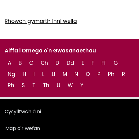
Rhowch gymorth inni wella
Alffa i Omega o'n Gwasanaethau
A
B
C
Ch
D
Dd
E
F
Ff
G
Ng
H
I
L
Ll
M
N
O
P
Ph
R
Rh
S
T
Th
U
W
Y
Cysylltwch â ni
Map o'r wefan