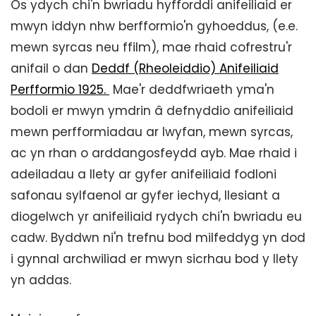
Os ydych chi'n bwriadu hyfforddi anifeiliaid er
mwyn iddyn nhw berfformio'n gyhoeddus, (e.e.
mewn syrcas neu ffilm), mae rhaid cofrestru'r
anifail o dan
Deddf (Rheoleiddio) Anifeiliaid
Perfformio 1925.
Mae'r deddfwriaeth yma'n
bodoli er mwyn ymdrin â defnyddio anifeiliaid
mewn perfformiadau ar lwyfan, mewn syrcas,
ac yn rhan o arddangosfeydd ayb. Mae rhaid i
adeiladau a llety ar gyfer anifeiliaid fodloni
safonau sylfaenol ar gyfer iechyd, llesiant a
diogelwch yr anifeiliaid rydych chi'n bwriadu eu
cadw. Byddwn ni'n trefnu bod milfeddyg yn dod
i gynnal archwiliad er mwyn sicrhau bod y llety
yn addas.