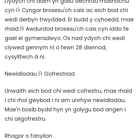
Dydych chi ddim yn gallu dechrau masnachu
cyn i'r Cyngor brosesu'ch cais ac eich bod chi
wedi derbyn trwydded. Er budd y cyhoedd, mae
rhaid i'r Awdurdod brosesu'ch cais cyn iddo fe
gael ei gymeradwyo. Os nad ydych chi wedi
clywed gennym ni o fewn 28 diwrnod,
cysylltwch â ni.
Newidiadau i'r Gofrestriad
Unwaith eich bod chi wedi cofrestru, mae rhaid
i chi rhoi gwybod i ni am unrhyw newidiadau.
Mae'n bosib bydd hyn yn golygu bod angen i
chi ailgofrestru.
Rhagor o fanylion