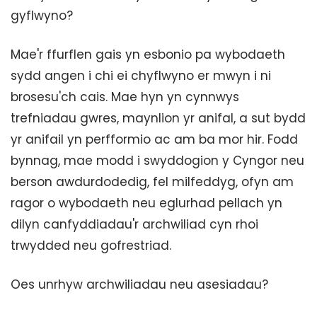
gyflwyno?
Mae'r ffurflen gais yn esbonio pa wybodaeth
sydd angen i chi ei chyflwyno er mwyn i ni
brosesu'ch cais. Mae hyn yn cynnwys
trefniadau gwres, maynlion yr anifal, a sut bydd
yr anifail yn perfformio ac am ba mor hir. Fodd
bynnag, mae modd i swyddogion y Cyngor neu
berson awdurdodedig, fel milfeddyg, ofyn am
ragor o wybodaeth neu eglurhad pellach yn
dilyn canfyddiadau'r archwiliad cyn rhoi
trwydded neu gofrestriad.
Oes unrhyw archwiliadau neu asesiadau?