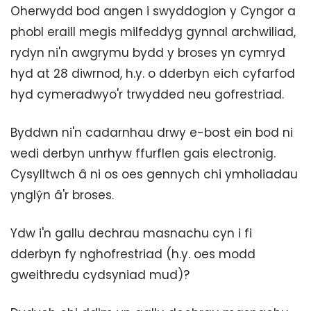
Oherwydd bod angen i swyddogion y Cyngor a
phobl eraill megis milfeddyg gynnal archwiliad,
rydyn ni'n awgrymu bydd y broses yn cymryd
hyd at 28 diwrnod, h.y. o dderbyn eich cyfarfod
hyd cymeradwyo'r trwydded neu gofrestriad.
Byddwn ni'n cadarnhau drwy e-bost ein bod ni
wedi derbyn unrhyw ffurflen gais electronig.
Cysylltwch â ni os oes gennych chi ymholiadau
ynglŷn â'r broses.
Ydw i'n gallu dechrau masnachu cyn i fi
dderbyn fy nghofrestriad (h.y. oes modd
gweithredu cydsyniad mud)?