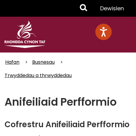
Skip
Toggle
Dewislen
to
main
Menu
content
Hafan
Busnesau
Trwyddedau a thrwyddedau
Anifeiliaid Perfformio
Cofrestru Anifeiliaid Perfformio