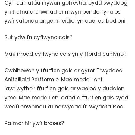
Cyn caniatâu i rywun gofrestru, bydd swyddog
yn trefnu archwiliad er mwyn penderfynu os
yw'r safonau angenrheidiol yn cael eu bodloni.
Sut ydw i'n cyflwyno cais?
Mae modd cyflwyno cais yn y ffordd canlynol:
Cwblhewch y ffurflen gais ar gyfer Trwydded
Anifeiliaid Perfformio. Mae modd i chi
lawrlwytho'r ffurflen gais ar waelod y dudalen
yma. Mae modd i chi ddod â ffurflen gais sydd
wedi'i chwblhau a'i harwyddo i'r swyddfa isod.
Pa mor hir yw'r broses?