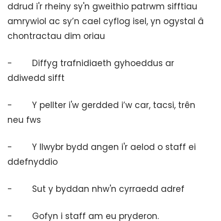
ddrud i'r rheiny sy'n gweithio patrwm sifftiau
amrywiol ac sy’n cael cyflog isel, yn ogystal â
chontractau dim oriau
- Diffyg trafnidiaeth gyhoeddus ar
ddiwedd sifft
- Y pellter i'w gerdded i’w car, tacsi, trên
neu fws
- Y llwybr bydd angen i'r aelod o staff ei
ddefnyddio
- Sut y byddan nhw'n cyrraedd adref
- Gofyn i staff am eu pryderon.