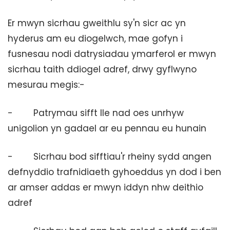
Er mwyn sicrhau gweithlu sy'n sicr ac yn
hyderus am eu diogelwch, mae gofyn i
fusnesau nodi datrysiadau ymarferol er mwyn
sicrhau taith ddiogel adref, drwy gyflwyno
mesurau megis:-
- Patrymau sifft lle nad oes unrhyw
unigolion yn gadael ar eu pennau eu hunain
- Sicrhau bod sifftiau'r rheiny sydd angen
defnyddio trafnidiaeth gyhoeddus yn dod i ben
ar amser addas er mwyn iddyn nhw deithio
adref