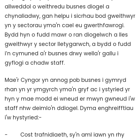
allweddol o weithredu busnes diogel a
chynaliadwy, gan helpu i sicrhau bod gweithwyr
yn y sectorau yma'n cael eu gwerthfawrogi.
Bydd hyn o fudd mawr o ran diogelwch a lles
gweithwyr y sector lletygarwch, a bydd o fudd
i’n cymuned a'r busnes drwy wella'r gallu i
gyflogi a chadw staff.
Mae'r Cyngor yn annog pob busnes i gymryd
rhan yn yr ymgyrch yma'n gryf ac i ystyried yr
hyn y mae modd ei wneud er mwyn gwneud i'w
staff nhw deimlo'n ddiogel. Dyma enghreifftiau
i'w hystyried:-
- Cost trafnidiaeth, sy'n aml iawn yn rhy