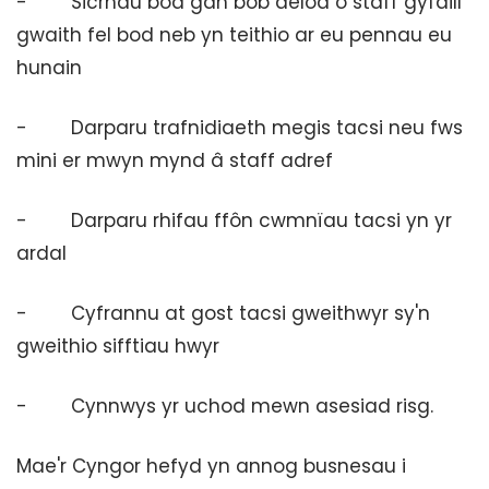
- Sicrhau bod gan bob aelod o staff gyfaill
gwaith fel bod neb yn teithio ar eu pennau eu
hunain
- Darparu trafnidiaeth megis tacsi neu fws
mini er mwyn mynd â staff adref
- Darparu rhifau ffôn cwmnïau tacsi yn yr
ardal
- Cyfrannu at gost tacsi gweithwyr sy'n
gweithio sifftiau hwyr
- Cynnwys yr uchod mewn asesiad risg.
Mae'r Cyngor hefyd yn annog busnesau i