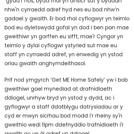
gyda’r nos, bydd rhai yn ansicr sut y byddan
nhw'n cyrraedd adref hyd nes eu bod nhw’n
gadael y gwaith. Er bod rhai cyflogwyr yn teimlo
bod eu dyletswydd gofal yn dod i ben pan mae
gweithiwr yn gorffen eu sifft, mae'r Cyngor yn
teimlo y dylai cyflogwr ystyried sut mae eu
staff yn cyrraedd adref, yn enwedig yn ystod
oriau gwaith anghymdeithasol.
Prif nod ymgyrch ’Get ME Home Safely’ yw i bob
gweithiwr gael mynediad at drafnidiaeth
ddiogel, unrhyw bryd yn ystod y dydd, ac i
gyflogwyr a staff ddatblygu datrysiadau ar y
cyd er mwyn sicrhau bod modd i’r rheiny sy'n
gweithio wedi 11pm ddefnyddio trafnidiaeth i'r
gwaith ac yn ôl adref yn ddiogel.