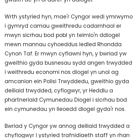
Wrth ystyried hyn, mae'r Cyngor wedi ymrwymo
i gymryd camau gweithredu cadarnhaol er
mwyn sicrhau bod pobl yn teimlo'n ddiogel
mewn mannau cyhoeddus ledled Rhondda
Cynon Taf. Er mwyn cyflawni hyn, y bwriad yw
gweithio gyda busnesau sydd angen trwydded
i weithredu economi nos diogel yn unol ag
amcanion ein Polisi Trwyddedu, gweithio gyda
deiliaid trwydded, cyflogwyr, yr Heddlu a
phartneriaid Cymunedau Diogel i sicrhau bod
ein cymunedau yn lleoedd diogel gyda'r nos.
Bwriad y Cyngor yw annog deiliaid trwydded a
chyflogwyr i ystyried trafnidiaeth staff yn rhan