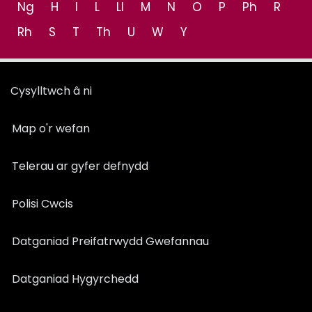
Ng
H
I
L
Ll
M
N
O
P
Ph
R
Rh
S
T
Th
U
W
Y
Cysylltwch â ni
Map o'r wefan
Telerau ar gyfer defnydd
Polisi Cwcis
Datganiad Preifatrwydd Gwefannau
Datganiad Hygyrchedd