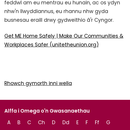
feddwl am eu mentrau eu hunain, ac os ydyn
nhw'n llwyddiannus, eu rhannu nhw gyda
busnesau eraill drwy gydweithio â'r Cyngor.
Get ME Home Safely | Make Our Communities &
Workplaces Safer (unitetheunion.org)
Rhowch gymorth inni wella
Alffa i Omega o'n Gwasanaethau
A
B
C
Ch
D
Dd
E
F
Ff
G