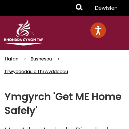
Skip
Toggle
Dewislen
to
main
Menu
content
Hafan
Busnesau
Trwyddedau a thrwyddedau
Ymgyrch 'Get ME Home
Safely'