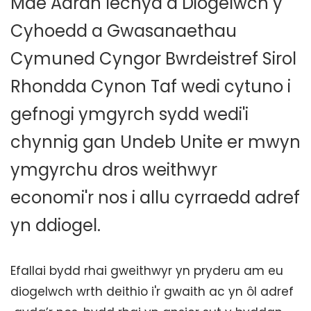
Mae Adran Iechyd a Diogelwch y
Cyhoedd a Gwasanaethau
Cymuned Cyngor Bwrdeistref Sirol
Rhondda Cynon Taf wedi cytuno i
gefnogi ymgyrch sydd wedi'i
chynnig gan Undeb Unite er mwyn
ymgyrchu dros weithwyr
economi'r nos i allu cyrraedd adref
yn ddiogel.
Efallai bydd rhai gweithwyr yn pryderu am eu
diogelwch wrth deithio i'r gwaith ac yn ôl adref