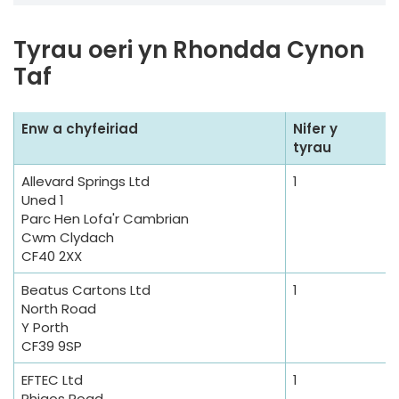
Tyrau oeri yn Rhondda Cynon
Taf
S
Enw a chyfeiriad
Nifer y
a
tyrau
m
Allevard Springs Ltd
1
p
Uned 1
l
Parc Hen Lofa'r Cambrian
Cwm Clydach
e
CF40 2XX
T
a
Beatus Cartons Ltd
1
b
North Road
Y Porth
l
CF39 9SP
e
EFTEC Ltd
1
Rhigos Road