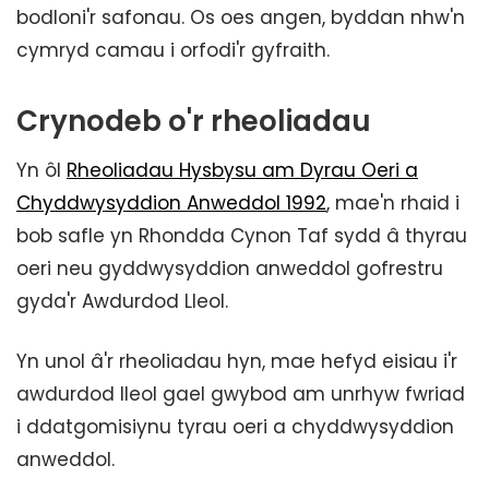
bodloni'r safonau. Os oes angen, byddan nhw'n
cymryd camau i orfodi'r gyfraith.
Crynodeb o'r rheoliadau
Yn ôl
Rheoliadau Hysbysu am Dyrau Oeri a
Chyddwysyddion Anweddol 1992
, mae'n rhaid i
bob safle yn Rhondda Cynon Taf sydd â thyrau
oeri neu gyddwysyddion anweddol gofrestru
gyda'r Awdurdod Lleol.
Yn unol â'r rheoliadau hyn, mae hefyd eisiau i'r
awdurdod lleol gael gwybod am unrhyw fwriad
i ddatgomisiynu tyrau oeri a chyddwysyddion
anweddol.