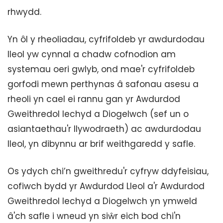
rhwydd.
Yn ôl y rheoliadau, cyfrifoldeb yr awdurdodau
lleol yw cynnal a chadw cofnodion am
systemau oeri gwlyb, ond mae'r cyfrifoldeb
gorfodi mewn perthynas â safonau asesu a
rheoli yn cael ei rannu gan yr Awdurdod
Gweithredol Iechyd a Diogelwch (sef un o
asiantaethau'r llywodraeth) ac awdurdodau
lleol, yn dibynnu ar brif weithgaredd y safle.
Os ydych chi’n gweithredu'r cyfryw ddyfeisiau,
cofiwch bydd yr Awdurdod Lleol a'r Awdurdod
Gweithredol Iechyd a Diogelwch yn ymweld
â'ch safle i wneud yn siŵr eich bod chi'n