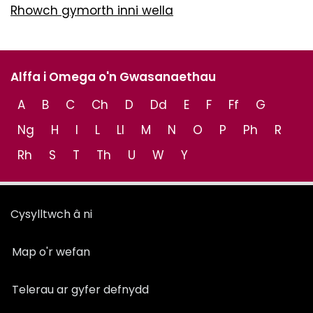
Rhowch gymorth inni wella
Alffa i Omega o'n Gwasanaethau
A
B
C
Ch
D
Dd
E
F
Ff
G
Ng
H
I
L
Ll
M
N
O
P
Ph
R
Rh
S
T
Th
U
W
Y
Cysylltwch â ni
Map o'r wefan
Telerau ar gyfer defnydd