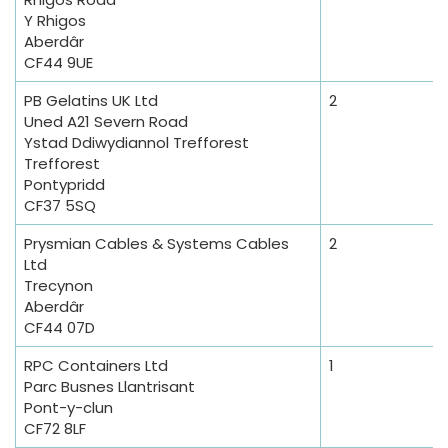
Y Rhigos
Aberdâr
CF44 9UE
PB Gelatins UK Ltd
2
Uned A21 Severn Road
Ystad Ddiwydiannol Trefforest
Trefforest
Pontypridd
CF37 5SQ
Prysmian Cables & Systems Cables
2
Ltd
Trecynon
Aberdâr
CF44 07D
RPC Containers Ltd
1
Parc Busnes Llantrisant
Pont-y-clun
CF72 8LF