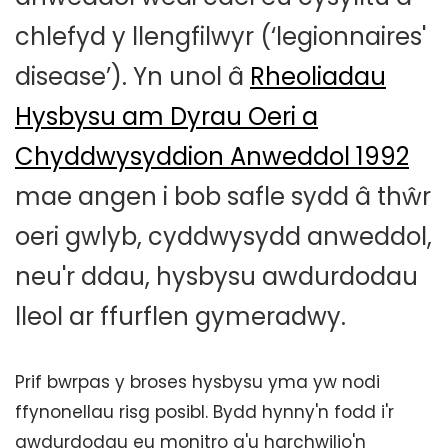
chlefyd y llengfilwyr (‘legionnaires'
disease’). Yn unol â
Rheoliadau
Hysbysu am Dyrau Oeri a
Chyddwysyddion Anweddol 1992
mae angen i bob safle sydd â thŵr
oeri gwlyb, cyddwysydd anweddol,
neu'r ddau, hysbysu awdurdodau
lleol ar ffurflen gymeradwy.
Prif bwrpas y broses hysbysu yma yw nodi
ffynonellau risg posibl. Bydd hynny'n fodd i'r
awdurdodau eu monitro a'u harchwilio'n