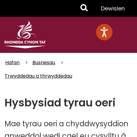
Skip
Toggle
Dewislen
to
main
Menu
content
Hafan
Busnesau
Trwyddedau a thrwyddedau
Hysbysiad tyrau oeri
Mae tyrau oeri a chyddwysyddion
anweddol wedi cael eu cysylltu â