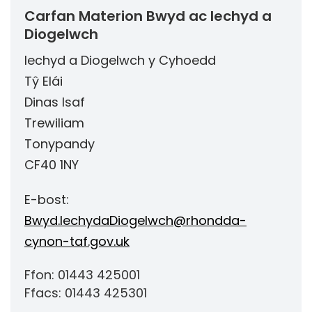
Carfan Materion Bwyd ac Iechyd a
Diogelwch
Iechyd a Diogelwch y Cyhoedd
Tŷ Elái
Dinas Isaf
Trewiliam
Tonypandy
CF40 1NY
E-bost:
Bwyd.IechydaDiogelwch@rhondda-
cynon-taf.gov.uk
Ffon: 01443 425001
Ffacs: 01443 425301