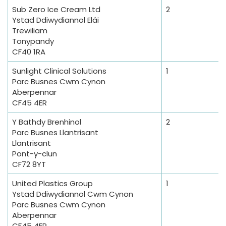
Sub Zero Ice Cream Ltd
2
Ystad Ddiwydiannol Elái
Trewiliam
Tonypandy
CF40 1RA
Sunlight Clinical Solutions
1
Parc Busnes Cwm Cynon
Aberpennar
CF45 4ER
Y Bathdy Brenhinol
2
Parc Busnes Llantrisant
Llantrisant
Pont-y-clun
CF72 8YT
United Plastics Group
1
Ystad Ddiwydiannol Cwm Cynon
Parc Busnes Cwm Cynon
Aberpennar
CF45 4ER