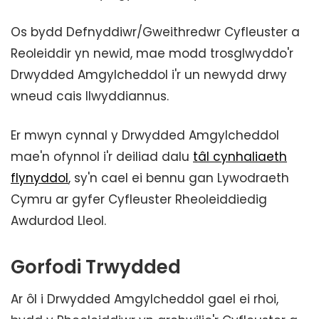
Os bydd Defnyddiwr/Gweithredwr Cyfleuster a
Reoleiddir yn newid, mae modd trosglwyddo'r
Drwydded Amgylcheddol i'r un newydd drwy
wneud cais llwyddiannus.
Er mwyn cynnal y Drwydded Amgylcheddol
mae'n ofynnol i'r deiliad dalu
tâl cynhaliaeth
flynyddol
, sy'n cael ei bennu gan Lywodraeth
Cymru ar gyfer Cyfleuster Rheoleiddiedig
Awdurdod Lleol.
Gorfodi Trwydded
Ar ôl i Drwydded Amgylcheddol gael ei rhoi,