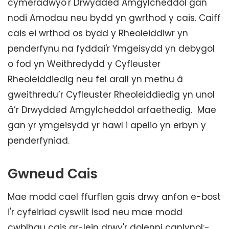
cymeradwyo'r Drwydded Amgylcheddol gan
nodi Amodau neu bydd yn gwrthod y cais. Caiff
cais ei wrthod os bydd y Rheoleiddiwr yn
penderfynu na fyddai'r Ymgeisydd yn debygol
o fod yn Weithredydd y Cyfleuster
Rheoleiddiedig neu fel arall yn methu â
gweithredu’r Cyfleuster Rheoleiddiedig yn unol
â’r Drwydded Amgylcheddol arfaethedig. Mae
gan yr ymgeisydd yr hawl i apelio yn erbyn y
penderfyniad.
Gwneud Cais
Mae modd cael ffurflen gais drwy anfon e-bost
i'r cyfeiriad cyswllt isod neu mae modd
cwblhau cais ar-lein drwy'r dolenni canlynol:-