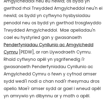
Amgylcheddol neu eu newid; os bydd yn
gwrthod rhoi Trwydded Amgylcheddol neu'n ei
newid; os bydd yn cyflwyno hysbysiadau
penodol neu os bydd yn gwrthod trosglwyddo
Trwydded Amgylcheddol. Mae apeliadau'n
cael eu hystyried gan y gwasanaeth
Penderfyniadau Cynllunio ac Amgylchedd
Cymru
[PEDW], ar ran Llywodraeth Cymru. ​
Rhaid cyflwyno apêl yn ysgrifenedig i'r
gwasanaeth Penderfyniadau Cynllunio ac
Amgylchedd Cymru o fewn y cyfnod amser
sydd wedi'i nodi a chan nodi'r rhesymau dros
apelio. Mae'r amser sydd ar gael i wneud apêl
yn amrywio yn dibynnu ar y math o apêl.