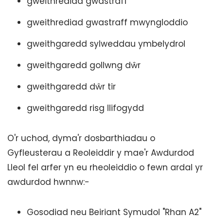
gweithrediad gwastraff
gweithrediad gwastraff mwyngloddio
gweithgaredd sylweddau ymbelydrol
gweithgaredd gollwng dŵr
gweithgaredd dŵr tir
gweithgaredd risg llifogydd
O'r uchod, dyma'r dosbarthiadau o
Gyfleusterau a Reoleiddir y mae'r Awdurdod
Lleol fel arfer yn eu rheoleiddio o fewn ardal yr
awdurdod hwnnw:-
Gosodiad neu Beiriant Symudol "Rhan A2"