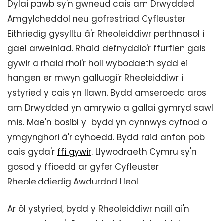
Dylai pawb sy'n gwneud cais am Drwydded
Amgylcheddol neu gofrestriad Cyfleuster
Eithriedig gysylltu â'r Rheoleiddiwr perthnasol i
gael arweiniad. Rhaid defnyddio'r ffurflen gais
gywir a rhaid rhoi'r holl wybodaeth sydd ei
hangen er mwyn galluogi'r Rheoleiddiwr i
ystyried y cais yn llawn. Bydd amseroedd aros
am Drwydded yn amrywio a gallai gymryd sawl
mis. Mae'n bosibl y bydd yn cynnwys cyfnod o
ymgynghori â'r cyhoedd. Bydd raid anfon pob
cais gyda'r
ffi gywir
. Llywodraeth Cymru sy'n
gosod y ffioedd ar gyfer Cyfleuster
Rheoleiddiedig Awdurdod Lleol.
Ar ôl ystyried, bydd y Rheoleiddiwr naill ai'n