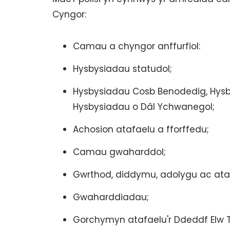
Cyngor:
Camau a chyngor anffurfiol:
Hysbysiadau statudol;
Hysbysiadau Cosb Benodedig, Hysb
Hysbysiadau o Dâl Ychwanegol;
Achosion atafaelu a fforffedu;
Camau gwaharddol;
Gwrthod, diddymu, adolygu ac ata
Gwaharddiadau;
Gorchymyn atafaelu'r Ddeddf Elw 