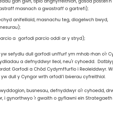
du gan gŵn, tipio anghyfreithlon, gosod posteri'n
wastraff masnach a gwastraff o gartrefi);
hyd anifeiliaid, masnachu teg, diogelwch bwyd,
mesurau);
cio a gorfodi parcio oddi ar y stryd);
n yw sefydlu dull gorfodi unffurf ym mhob rhan o'r 
fydliadau a defnyddwyr lleol, neu'r cyhoedd. Datbl
ordat Gorfodi a Chôd Cydymffurfio i Reoleiddwyr. W
w dull y Cyngor wrth orfodi’i bŵerau cyfreithiol.
 swyddogion, busnesau, defnyddwyr a'r cyhoedd, dr
or, i gynorthwyo 'r gwaith o gyflawni ein Strategaeth