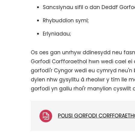
Sancsiynau sifil o dan Deddf Gorfo
Rhybuddion syml;
Erlyniadau;
Os oes gan unrhyw ddinesydd neu fasna
Gorfodi Corfforaethol hwn wedi cael e
gorfodi'r Cyngor wedi eu cymryd neu'
dylen nhw gysylltu â rheolwr y tîm lle
gorfodi yn gallu rhoi'r manylion cyswllt 
POLISI GORFODI CORFFORAETH