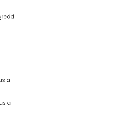
ygredd
us a
us a