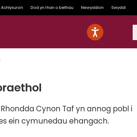
Achlysuron
Dod yn rhan o bethau
Newyddion
Swyddi
S
h
oraethol
l Rhondda Cynon Taf yn annog pobl i
r lles ein cymunedau ehangach.