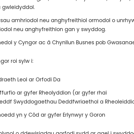
u gwleidyddol.
sau amhriodol neu anghyfreithiol ormodol o unrhy
riodol neu anghyfreithlon gan y swyddog.
edol y Cyngor ac â Chynllun Busnes pob Gwasanae
or roi sylw i:
raeth Leol ar Orfodi Da
rfio ar gyfer Rheolyddion (ar gyfer rhai
ddf Swyddogaethau Deddfwriaethol a Rheoleiddio
yhoedd yn y Côd ar gyfer Erlynwyr y Goron
nlynol o ddewisiadau gorfodi sydd ar gael i swyddo