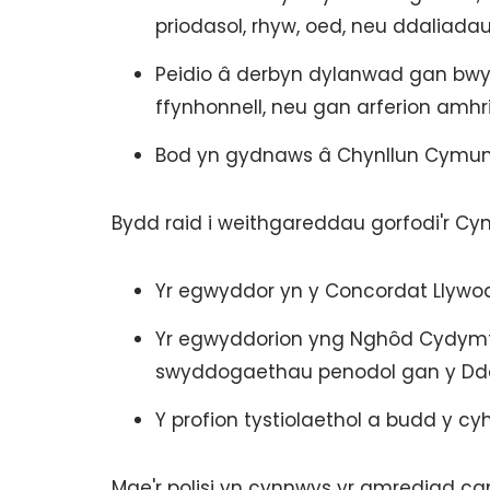
priodasol, rhyw, oed, neu ddaliada
Peidio â derbyn dylanwad gan bwy
ffynhonnell, neu gan arferion amh
Bod yn gydnaws â Chynllun Cymun
Bydd raid i weithgareddau gorfodi'r Cyng
Yr egwyddor yn y Concordat Llywod
Yr egwyddorion yng Nghôd Cydymffu
swyddogaethau penodol gan y Dde
Y profion tystiolaethol a budd y c
Mae'r polisi yn cynnwys yr amrediad ca