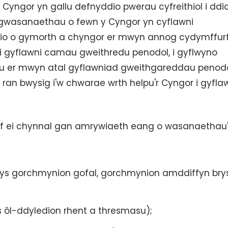
r Cyngor yn gallu defnyddio pwerau cyfreithiol i ddi
 gwasanaethau o fewn y Cyngor yn cyflawni
io o gymorth a chyngor er mwyn annog cydymffurf
 i gyflawni camau gweithredu penodol, i gyflwyno
u er mwyn atal gyflawniad gweithgareddau penod
ol ran bwysig i'w chwarae wrth helpu'r Cyngor i gyfla
f ei chynnal gan amrywiaeth eang o wasanaethau'
ys gorchmynion gofal, gorchmynion amddiffyn bry
ôl-ddyledion rhent a thresmasu);