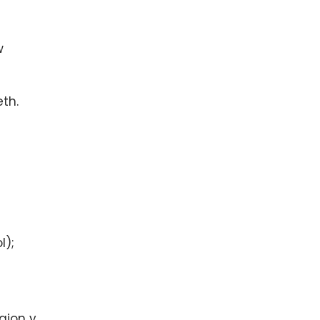
w
th.
l);
gion y