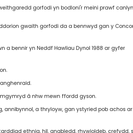
eithgaredd gorfodi yn bodloni'r meini prawf canlyn
dorion gwaith gorfodi da a bennwyd gan y Conco
n a bennir yn Neddf Hawliau Dynol 1988 ar gyfer
on.
ianghenraid.
 ymgymryd â nhw mewn ffordd gyson.
nnibynnol, a thryloyw, gan ystyried pob achos ar 
arddiad ethnig, hil, anabledd, rhywioldeb, crefydd, 