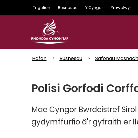
Skip
Trigolion
Busnesau
Y Cyngor
Ymwelwyr
to
main
content
Hafan
Busnesau
Safonau Masnac
Polisi Gorfodi Corff
Mae Cyngor Bwrdeistref Siro
gydymffurfio â'r gyfraith e