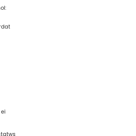
ol:
rdat
ei
statws