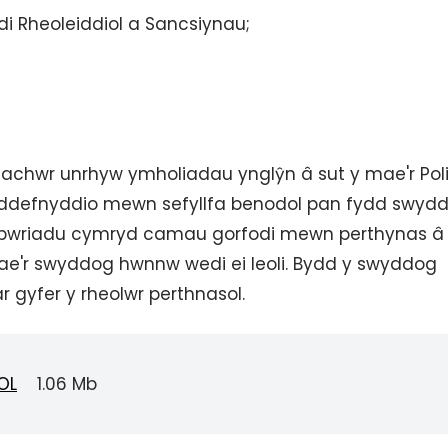
di Rheoleiddiol a Sancsiynau;
chwr unrhyw ymholiadau ynglŷn â sut y mae'r Poli
i ddefnyddio mewn sefyllfa benodol pan fydd swyd
n bwriadu cymryd camau gorfodi mewn perthynas â
 mae'r swyddog hwnnw wedi ei leoli. Bydd y swyddog
ar gyfer y rheolwr perthnasol.
OL
1.06 Mb