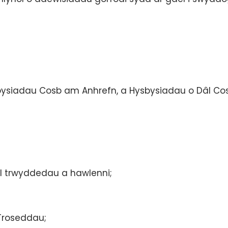
ysiadau Cosb am Anhrefn, a Hysbysiadau o Dâl Co
l trwyddedau a hawlenni;
Troseddau;