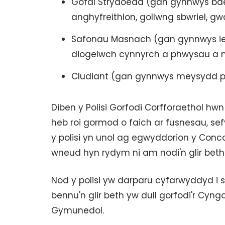
Gofal Strydoedd (gan gynnwys baed
anghyfreithlon, gollwng sbwriel, g
Safonau Masnach (gan gynnwys iec
diogelwch cynnyrch a phwysau a 
Cludiant (gan gynnwys meysydd par
Diben y Polisi Gorfodi Corfforaethol hw
heb roi gormod o faich ar fusnesau, se
y polisi yn unol ag egwyddorion y Conc
wneud hyn rydym ni am nodi'n glir beth y
Nod y polisi yw darparu cyfarwyddyd i
bennu'n glir beth yw dull gorfodi'r Cyng
Gymunedol.