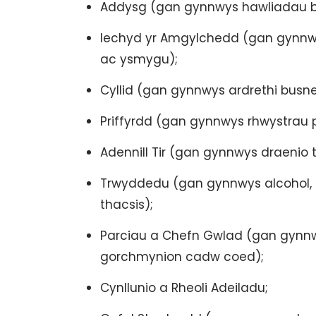
Addysg (gan gynnwys hawliadau b
Iechyd yr Amgylchedd (gan gynnwys 
ac ysmygu);
Cyllid (gan gynnwys ardrethi busn
Priffyrdd (gan gynnwys rhwystrau pr
Adennill Tir (gan gynnwys draenio 
Trwyddedu (gan gynnwys alcohol, s
thacsis);
Parciau a Chefn Gwlad (gan gynn
gorchmynion cadw coed);
Cynllunio a Rheoli Adeiladu;