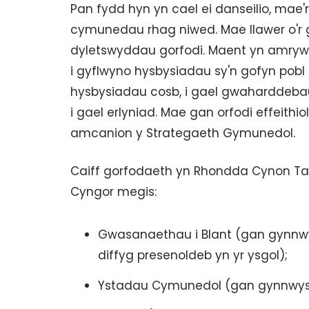
Pan fydd hyn yn cael ei danseilio, mae'
cymunedau rhag niwed. Mae llawer o'r
dyletswyddau gorfodi. Maent yn amryw
i gyflwyno hysbysiadau sy'n gofyn pobl
hysbysiadau cosb, i gael gwaharddeba
i gael erlyniad. Mae gan orfodi effeithi
amcanion y Strategaeth Gymunedol.
Caiff gorfodaeth yn Rhondda Cynon Ta
Cyngor megis:
Gwasanaethau i Blant (gan gynnw
diffyg presenoldeb yn yr ysgol);
Ystadau Cymunedol (gan gynnwys 