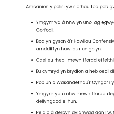
Amcanion y polisi yw sicrhau fod pob gw
Ymgymryd â nhw yn unol ag egwyd
Gorfodi.
Bod yn gyson â'r Hawliau Confensiw
amddiffyn hawliau'r unigolyn.
Cael eu rheoli mewn ffordd effeithl
Eu cymryd yn brydlon a heb oedi d
Pob un o Wasanaethau'r Cyngor i
Ymgymryd â nhw mewn ffordd deg, a
deilyngdod ei hun.
Peidio â derbyn dylanwad gan liw, t