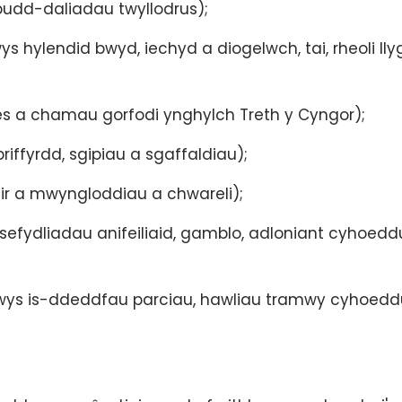
udd-daliadau twyllodrus);
hylendid bwyd, iechyd a diogelwch, tai, rheoli ll
es a chamau gorfodi ynghylch Treth y Cyngor);
iffyrdd, sgipiau a sgaffaldiau);
tir a mwyngloddiau a chwareli);
efydliadau anifeiliaid, gamblo, adloniant cyhoedd
wys is-ddeddfau parciau, hawliau tramwy cyhoedd