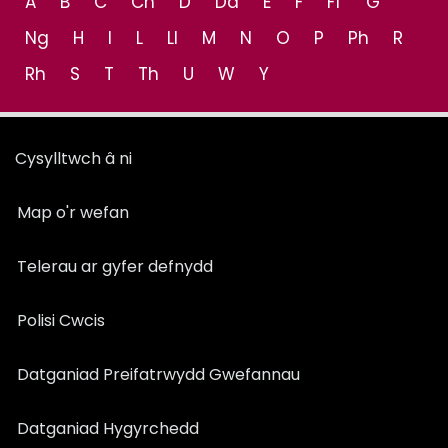
A
B
C
Ch
D
Dd
E
F
Ff
G
Ng
H
I
L
Ll
M
N
O
P
Ph
R
Rh
S
T
Th
U
W
Y
Cysylltwch â ni
Map o'r wefan
Telerau ar gyfer defnydd
Polisi Cwcis
Datganiad Preifatrwydd Gwefannau
Datganiad Hygyrchedd