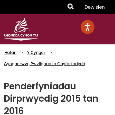
Skip
Toggle
Dewislen
to
main
Menu
content
Hafan
Y Cyngor
Cynghorwyr, Pwyllgorau a Chyfarfodydd
Penderfyniadau
Dirprwyedig 2015 tan
2016