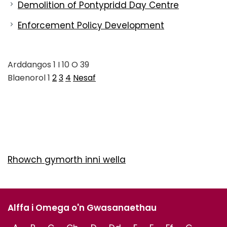
Demolition of Pontypridd Day Centre
Enforcement Policy Development
Arddangos
1
I
10
O
39
Blaenorol
1
2
3
4
Nesaf
Rhowch gymorth inni wella
Alffa i Omega o'n Gwasanaethau