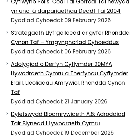
Cyflwyno Polisi Codi Tâl Gorfodi Tai newydd
yn unol â darpariaethau Deddf Tai 2004
Dyddiad Cyhoeddi: 09 February 2026
Strategaeth Llyfrgelloedd ar gyfer Rhondda
Cynon Taf – Ymgynghoriad Cyhoeddus
Dyddiad Cyhoeddi: 06 February 2026
Adolygiad o Derfyn Cyflymder 20MYA
Llywodraeth Cymru a Therfynau Cyflymder
Eraill, Lleoliadau Amrywiol, Rhondda Cynon
Taf
Dyddiad Cyhoeddi: 21 January 2026
Dyletswydd Bioamrywiaeth A.6: Adroddiad
Tair Blynedd I Lywodraeth Cymru
Dyddiad Cyhoeddi: 19 December 2025