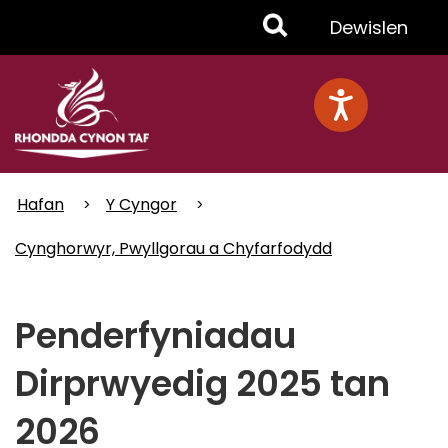
Skip
Toggle
Dewislen
to
main
Menu
content
Hafan
Y Cyngor
Cynghorwyr, Pwyllgorau a Chyfarfodydd
Penderfyniadau
Dirprwyedig 2025 tan
2026