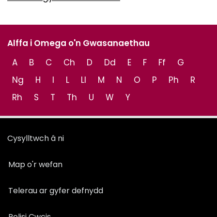
Alffa i Omega o'n Gwasanaethau
A
B
C
Ch
D
Dd
E
F
Ff
G
Ng
H
I
L
Ll
M
N
O
P
Ph
R
Rh
S
T
Th
U
W
Y
Cysylltwch â ni
Map o'r wefan
Telerau ar gyfer defnydd
Polisi Cwcis