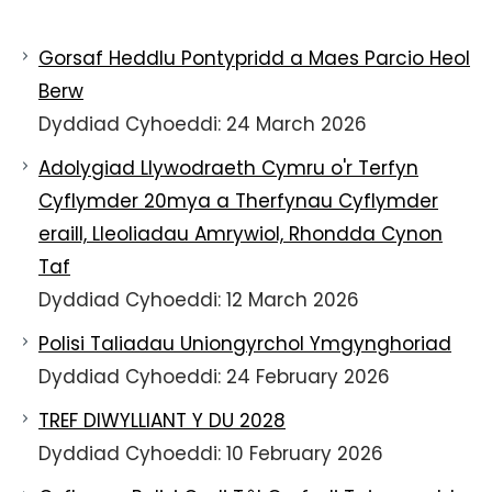
Gorsaf Heddlu Pontypridd a Maes Parcio Heol
Berw
Dyddiad Cyhoeddi: 24 March 2026
Adolygiad Llywodraeth Cymru o'r Terfyn
Cyflymder 20mya a Therfynau Cyflymder
eraill, Lleoliadau Amrywiol, Rhondda Cynon
Taf
Dyddiad Cyhoeddi: 12 March 2026
Polisi Taliadau Uniongyrchol Ymgynghoriad
Dyddiad Cyhoeddi: 24 February 2026
TREF DIWYLLIANT Y DU 2028
Dyddiad Cyhoeddi: 10 February 2026