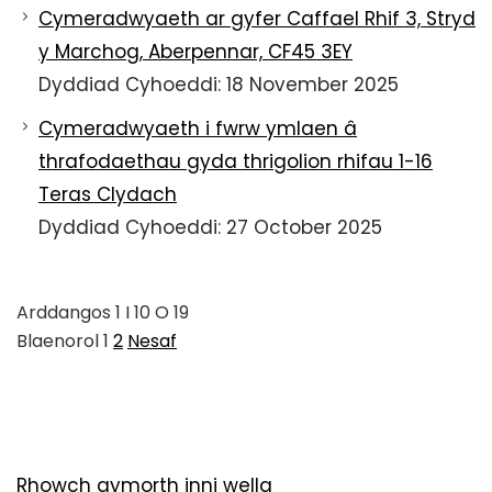
Cymeradwyaeth ar gyfer Caffael Rhif 3, Stryd
y Marchog, Aberpennar, CF45 3EY
Dyddiad Cyhoeddi: 18 November 2025
Cymeradwyaeth i fwrw ymlaen â
thrafodaethau gyda thrigolion rhifau 1-16
Teras Clydach
Dyddiad Cyhoeddi: 27 October 2025
Arddangos
1
I
10
O
19
Blaenorol
1
2
Nesaf
Rhowch gymorth inni wella