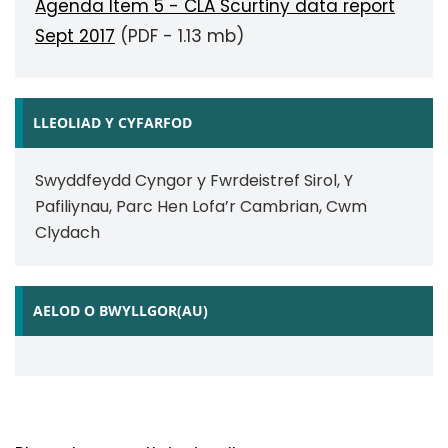
Agenda Item 5 - CLA Scurtiny data report
Sept 2017
(PDF - 1.13 mb)
LLEOLIAD Y CYFARFOD
Swyddfeydd Cyngor y Fwrdeistref Sirol, Y
Pafiliynau, Parc Hen Lofa’r Cambrian, Cwm
Clydach
AELOD O BWYLLGOR(AU)