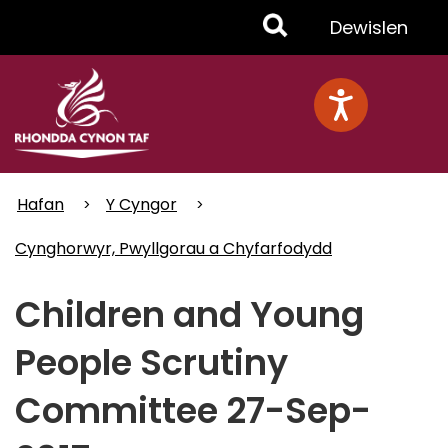
Skip
Toggle
Dewislen
to
main
Menu
content
Hafan
Y Cyngor
Cynghorwyr, Pwyllgorau a Chyfarfodydd
Children and Young
People Scrutiny
Committee 27-Sep-