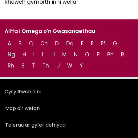
Rhowch gymorth inni wella
Alffa i Omega o'n Gwasanaethau
A
B
C
Ch
D
Dd
E
F
Ff
G
Ng
H
I
L
Ll
M
N
O
P
Ph
R
Rh
S
T
Th
U
W
Y
Cysylltwch â ni
Map o'r wefan
Telerau ar gyfer defnydd