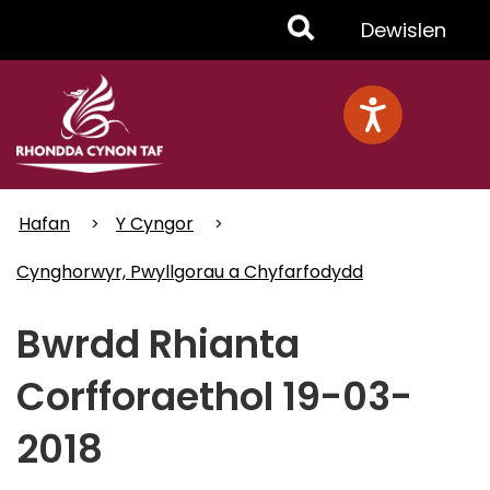
Skip
Toggle
Dewislen
to
main
Menu
content
Hafan
Y Cyngor
Cynghorwyr, Pwyllgorau a Chyfarfodydd
Bwrdd Rhianta
Corfforaethol 19-03-
2018