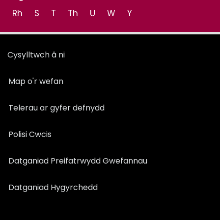
Rh
S
T
Th
U
W
Y
Cysylltwch â ni
Map o'r wefan
Telerau ar gyfer defnydd
Polisi Cwcis
Datganiad Preifatrwydd Gwefannau
Datganiad Hygyrchedd