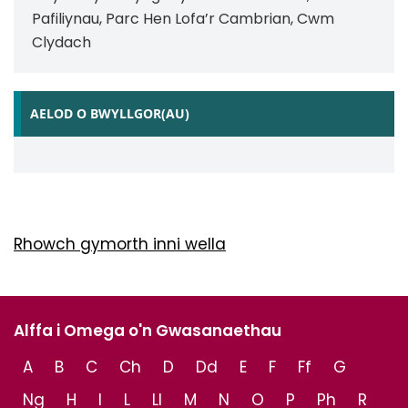
Pafiliynau, Parc Hen Lofa’r Cambrian, Cwm
Clydach
AELOD O BWYLLGOR(AU)
Rhowch gymorth inni wella
Alffa i Omega o'n Gwasanaethau
A
B
C
Ch
D
Dd
E
F
Ff
G
Ng
H
I
L
Ll
M
N
O
P
Ph
R