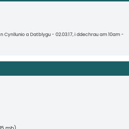
on Cynllunio a Datblygu - 02.03.17, i ddechrau am 10am -
.15 mb)