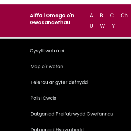
Alffa i Omega o'n
A
B
C
Ch
Gwasanaethau
U
W
Y
Cysylltwch â ni
Map o'r wefan
Telerau ar gyfer defnydd
Polisi Cwcis
Datganiad Preifatrwydd Gwefannau
Datganiad Hygyrchedd