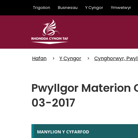
Skip
Trigolion
Busnesau
Y Cyngor
Ymwelwyr
to
main
content
Hafan
Y Cyngor
Cynghorwyr, Pwyl
Pwyllgor Materion 
03-2017
MANYLION Y CYFARFOD