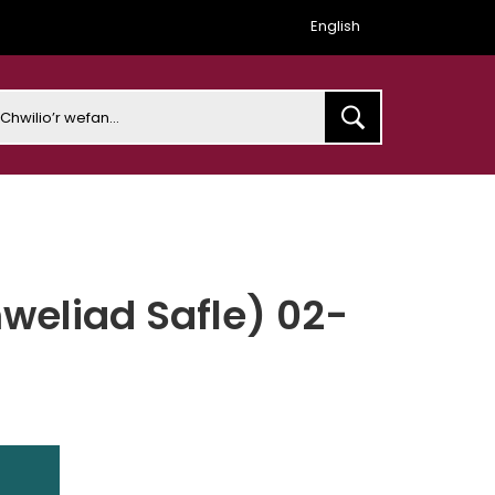
English
earch
weliad Safle) 02-