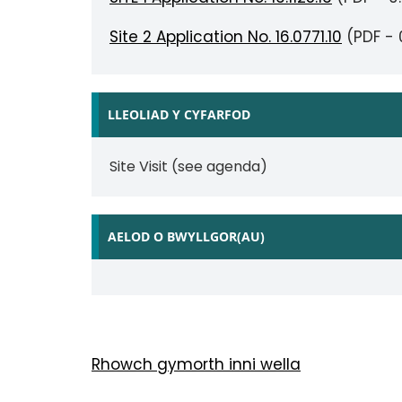
Site 2 Application No. 16.0771.10
(PDF - 
LLEOLIAD Y CYFARFOD
Site Visit (see agenda)
AELOD O BWYLLGOR(AU)
Rhowch gymorth inni wella