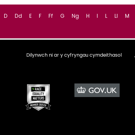
D
Dd
E
F
Ff
G
Ng
H
I
L
Ll
M
Dilynwch ni ar y cyfryngau cymdeithasol