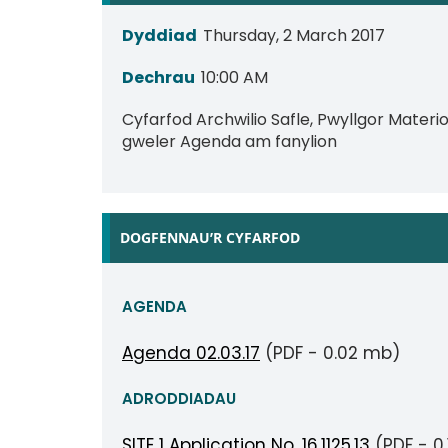
Dyddiad
Thursday, 2 March 2017
Dechrau
10:00 AM
Cyfarfod Archwilio Safle, Pwyllgor Materi
gweler Agenda am fanylion
DOGFENNAU’R CYFARFOD
AGENDA
Agenda 02.03.17
(PDF - 0.02 mb)
ADRODDIADAU
SITE 1 Application No. 16.1125.13
(PDF - 0