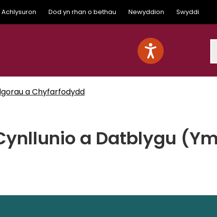
Achlysuron
Dod yn rhan o bethau
Newyddion
Swyddi
S
lgorau a Chyfarfodydd
Cynllunio a Datblygu (Ym