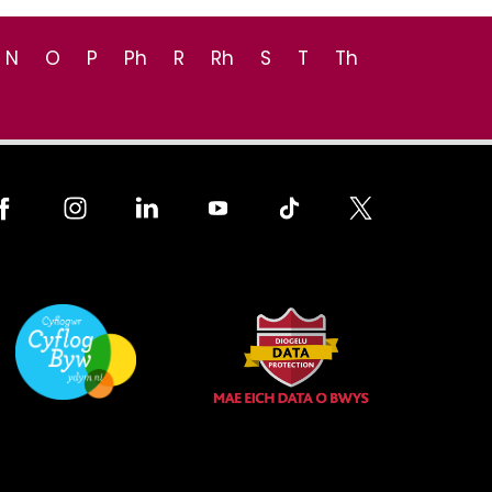
N
O
P
Ph
R
Rh
S
T
Th