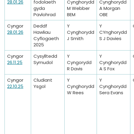
28.01.26
fodolaeth
Cynghorydd
Cynghorydd
gyda
M Webber
A Morgan
Pavlohrad
BEM
OBE
Cyngor
Deddf
Y
Y
28.01.26
Hawliau
Cynghorydd
CYnghorydd
Cyflogaeth
J Smith
S J Davies
2025
Cyngor
Cysylltedd
Y
Y
26.11.25
Symudol
Cyngorydd
Cynghorydd
R Davis
A S Fox
Cyngor
Cludiant
Y
Y
22.10.25
Ysgol
Cynghorydd
Cynghorydd
W Rees
Sera Evans