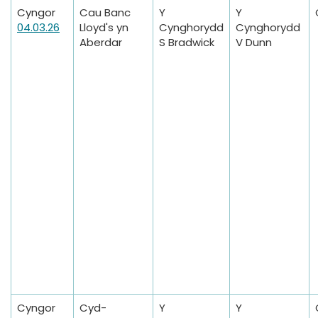
Cyngor
Cau Banc
Y
Y
04.03.26
Lloyd's yn
Cynghorydd
Cynghorydd
Aberdar
S Bradwick
V Dunn
Cyngor
Cyd-
Y
Y