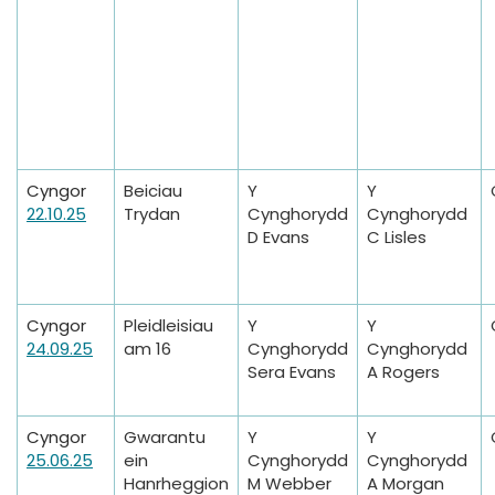
Cyngor
Beiciau
Y
Y
22.10.25
Trydan
Cynghorydd
Cynghorydd
D Evans
C Lisles
Cyngor
Pleidleisiau
Y
Y
24.09.25
am 16
Cynghorydd
Cynghorydd
Sera Evans
A Rogers
Cyngor
Gwarantu
Y
Y
25.06.25
ein
Cynghorydd
Cynghorydd
Hanrheggion
M Webber
A Morgan