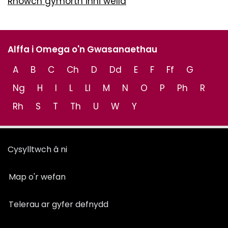
Rhowch gymorth inni wella
Alffa i Omega o'n Gwasanaethau
A
B
C
Ch
D
Dd
E
F
Ff
G
Ng
H
I
L
Ll
M
N
O
P
Ph
R
Rh
S
T
Th
U
W
Y
Cysylltwch â ni
Map o'r wefan
Telerau ar gyfer defnydd