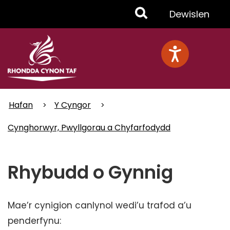
Skip
Toggle
Dewislen
to
main
Menu
content
Hafan
Y Cyngor
Cynghorwyr, Pwyllgorau a Chyfarfodydd
Rhybudd o Gynnig
Mae’r cynigion canlynol wedi’u trafod a’u
penderfynu: