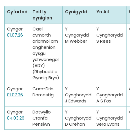
N
Cyfarfod
Teitl y
Cynigydd
Yn Ail
o
cynigion
t
Cyngor
Cael
Y
Y
i
01.07.26
cymorth
Cyngorydd
Cynghorydd
c
ariannol am
M Webber
S Rees
anghenion
e
dysgu
s
ychwanegol
o
(ADY)
f
(Rhybudd o
M
Gynnig Brys)
o
Cyngor
Cam-Drin
Y
Y
t
01.07.26
Domestig
Cynghorydd
Cynghorydd
i
J Edwards
A S Fox
o
Cyngor
Datwyllo
Y
Y
n
04.03.26
Cronfa
Cynghorydd
Cynghorydd
s
Pensiwn
D Grehan
Sera Evans