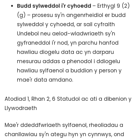
Budd sylweddol i'r cyhoedd
– Erthygl 9 (2)
(g) – prosesu sy'n angenrheidiol er budd
sylweddol y cyhoedd, ar sail cyfraith
Undebol neu aelod-wladwriaeth sy'n
gyfraneddol i'r nod, yn parchu hanfod
hawliau diogelu data ac yn darparu
mesurau addas a phenodol i ddiogelu
hawliau sylfaenol a buddion y person y
mae'r data amdano.
Atodiad 1, Rhan 2, 6 Statudol ac ati a dibenion y
Llywodraeth
Mae'r ddeddfwriaeth sylfaenol, rheoliadau a
chanllawiau sy'n ategu hyn yn cynnwys, ond