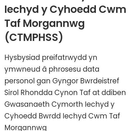
Iechyd y Cyhoedd Cwm
Taf Morgannwg
(CTMPHSS)
Hysbysiad preifatrwydd yn
ymwneud â phrosesu data
personol gan Gyngor Bwrdeistref
Sirol Rhondda Cynon Taf at ddiben
Gwasanaeth Cymorth Iechyd y
Cyhoedd Bwrdd Iechyd Cwm Taf
Morgannwg