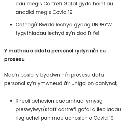
cau megis Cartrefi Gofal gyda heintiau
anadlol megis Covid 19
Cefnogi'r Bwrdd Iechyd gydag UNRHYW
fygythiadau iechyd sy'n dod i'r fei
Y mathau o ddata personol rydyn ni'n eu
prosesu
Mae’n bosibl y byddwn ni'n prosesu data
personol sy’n ymwneud â’r unigolion canlynol;
Rheoli achosion cadarnhaol ymysg
preswylwyr/staff cartrefi gofal a lleoliadau
risg uchel pan mae achosion o Covid 19