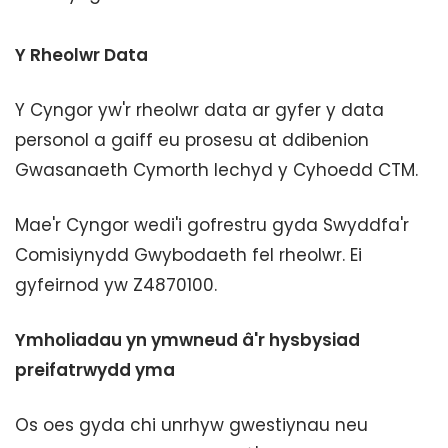
Y Rheolwr Data
Y Cyngor yw'r rheolwr data ar gyfer y data
personol a gaiff eu prosesu at ddibenion
Gwasanaeth Cymorth Iechyd y Cyhoedd CTM.
Mae'r Cyngor wedi'i gofrestru gyda Swyddfa'r
Comisiynydd Gwybodaeth fel rheolwr. Ei
gyfeirnod yw Z4870100.
Ymholiadau yn ymwneud â'r hysbysiad
preifatrwydd yma
Os oes gyda chi unrhyw gwestiynau neu