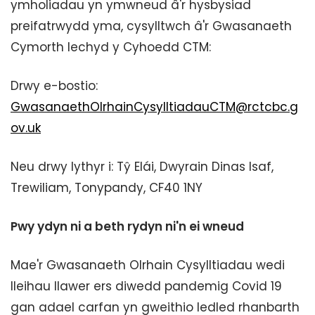
ymholiadau yn ymwneud â'r hysbysiad
preifatrwydd yma, cysylltwch â'r Gwasanaeth
Cymorth Iechyd y Cyhoedd CTM:
Drwy e-bostio:
GwasanaethOlrhainCysylltiadauCTM@rctcbc.g
ov.uk
Neu drwy lythyr i: Tŷ Elái, Dwyrain Dinas Isaf,
Trewiliam, Tonypandy, CF40 1NY
Pwy ydyn ni a beth rydyn ni'n ei wneud
Mae'r Gwasanaeth Olrhain Cysylltiadau wedi
lleihau llawer ers diwedd pandemig Covid 19
gan adael carfan yn gweithio ledled rhanbarth