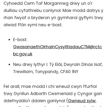
Cyhoedd Cwm Taf Morgannwg drwy un o'r
dulliau cyfathrebu canlynol. Mae modd datrys y
rhan fwyaf o bryderon yn gymharol gyflym trwy
alwad ffôn syml neu e-bost.
E-bost:
GwasanaethOlrhainCysylltiadauCTM@rctc
bc.gov.uk
Neu drwy lythyr i: Tŷ Elái, Dwyrain Dinas Isaf,
Trewiliam, Tonypandy, CF40 1NY
Fel arall, mae modd i chi wneud cwyn ffurfiol
trwy Gynllun Adborth Cwsmeriaid y Cyngor gan
ddefnyddio'r ddolen ganlynol (
Gwneud sylw,