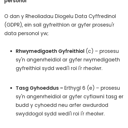
personol
O dan y Rheoliadau Diogelu Data Cyffredinol
(GDPR), ein sail gyfreithlon ar gyfer prosesu'r
data personol yw;
Rhwymedigaeth Gyfreithiol
(c) – prosesu
sy'n angenrheidiol ar gyfer rwymedigaeth
gyfreithiol sydd wedi'i roi i'r rheolwr.
Tasg Gyhoeddus –
Erthygl 6 (e) – prosesu
sy'n angenrheidiol ar gyfer cyflawni tasg er
budd y cyhoedd neu arfer awdurdod
swyddogol sydd wedi'i roi i'r rheolwr.