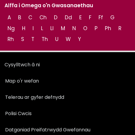
Alffa i Omega o'n Gwasanaethau
A
B
C
Ch
D
Dd
E
F
Ff
G
Ng
H
I
L
Ll
M
N
O
P
Ph
R
Rh
S
T
Th
U
W
Y
Cysylltwch â ni
Map o'r wefan
Telerau ar gyfer defnydd
Polisi Cwcis
Datganiad Preifatrwydd Gwefannau