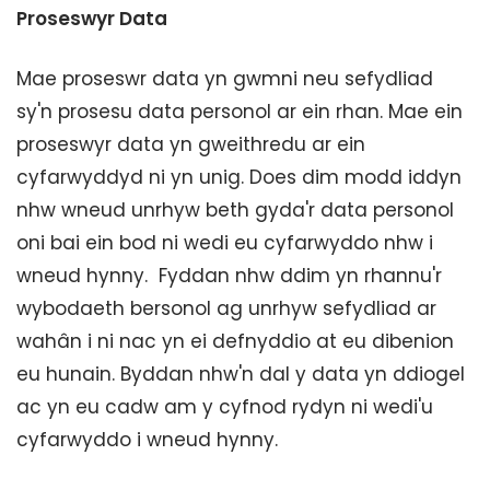
Proseswyr Data
Mae proseswr data yn gwmni neu sefydliad
sy'n prosesu data personol ar ein rhan. Mae ein
proseswyr data yn gweithredu ar ein
cyfarwyddyd ni yn unig. Does dim modd iddyn
nhw wneud unrhyw beth gyda'r data personol
oni bai ein bod ni wedi eu cyfarwyddo nhw i
wneud hynny. Fyddan nhw ddim yn rhannu'r
wybodaeth bersonol ag unrhyw sefydliad ar
wahân i ni nac yn ei defnyddio at eu dibenion
eu hunain. Byddan nhw'n dal y data yn ddiogel
ac yn eu cadw am y cyfnod rydyn ni wedi'u
cyfarwyddo i wneud hynny.