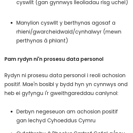
cyswllt (gan gynnwys lleoliadau risg uchel)
Manylion cyswllt y berthynas agosaf a
rhieni/gwarcheidwaid/cynhalwyr (mewn
perthynas â phlant)
Pam rydyn ni'n prosesu data personol
Rydyn ni prosesu data personol i reoli achosion
positif. Mae'n bosibl y bydd hyn yn cynnwys ond
heb ei gyfyngu i'r gweithgareddau canlynol:
Derbyn negeseuon am achosion positif
gan Iechyd Cyhoeddus Cymru