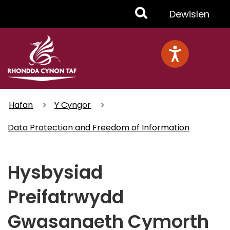
Skip
Toggle
Dewislen
to
main
Menu
content
Hafan
Y Cyngor
Data Protection and Freedom of Information
Hysbysiad
Preifatrwydd
Gwasanaeth Cymorth