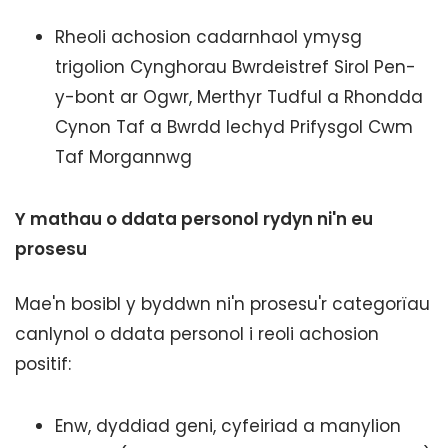
Rheoli achosion cadarnhaol ymysg
trigolion Cynghorau Bwrdeistref Sirol Pen-
y-bont ar Ogwr, Merthyr Tudful a Rhondda
Cynon Taf a Bwrdd Iechyd Prifysgol Cwm
Taf Morgannwg
Y mathau o ddata personol rydyn ni'n eu
prosesu
Mae'n bosibl y byddwn ni'n prosesu'r categorïau
canlynol o ddata personol i reoli achosion
positif:
Enw, dyddiad geni, cyfeiriad a manylion