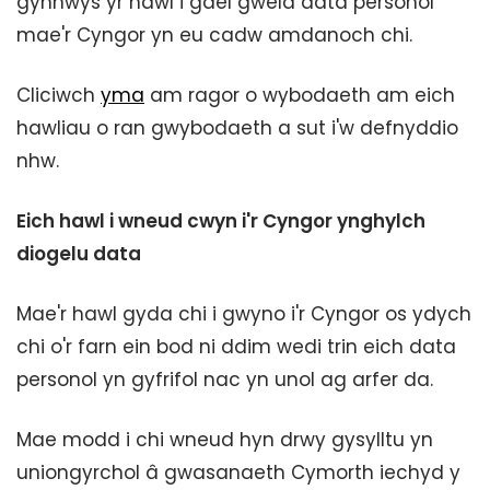
gynnwys yr hawl i gael gweld data personol
mae'r Cyngor yn eu cadw amdanoch chi.
Cliciwch
yma
am ragor o wybodaeth am eich
hawliau o ran gwybodaeth a sut i'w defnyddio
nhw.
Eich hawl i wneud cwyn i'r Cyngor ynghylch
diogelu data
Mae'r hawl gyda chi i gwyno i'r Cyngor os ydych
chi o'r farn ein bod ni ddim wedi trin eich data
personol yn gyfrifol nac yn unol ag arfer da.
Mae modd i chi wneud hyn drwy gysylltu yn
uniongyrchol â gwasanaeth Cymorth iechyd y