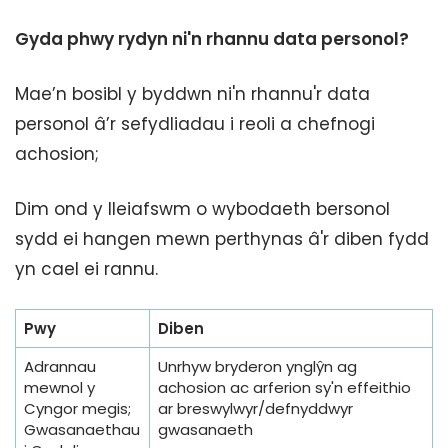
Gyda phwy rydyn ni'n rhannu data personol?
Mae’n bosibl y byddwn ni'n rhannu'r data
personol â’r sefydliadau i reoli a chefnogi
achosion;
Dim ond y lleiafswm o wybodaeth bersonol
sydd ei hangen mewn perthynas â'r diben fydd
yn cael ei rannu.
Pwy
Diben
Adrannau
Unrhyw bryderon ynglŷn ag
mewnol y
achosion ac arferion sy'n effeithio
Cyngor megis;
ar breswylwyr/defnyddwyr
Gwasanaethau
gwasanaeth