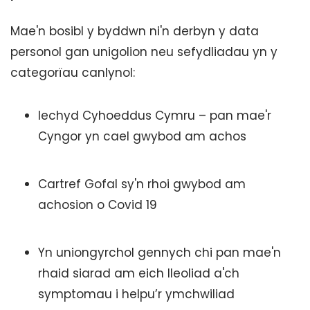
Mae'n bosibl y byddwn ni'n derbyn y data
personol gan unigolion neu sefydliadau yn y
categorïau canlynol:
Iechyd Cyhoeddus Cymru – pan mae'r
Cyngor yn cael gwybod am achos
Cartref Gofal sy'n rhoi gwybod am
achosion o Covid 19
Yn uniongyrchol gennych chi pan mae'n
rhaid siarad am eich lleoliad a'ch
symptomau i helpu’r ymchwiliad