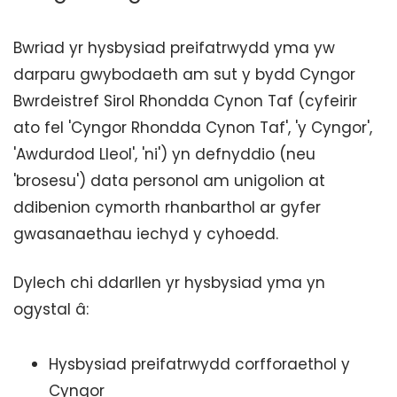
Bwriad yr hysbysiad preifatrwydd yma yw
darparu gwybodaeth am sut y bydd Cyngor
Bwrdeistref Sirol Rhondda Cynon Taf (cyfeirir
ato fel 'Cyngor Rhondda Cynon Taf', 'y Cyngor',
'Awdurdod Lleol', 'ni') yn defnyddio (neu
'brosesu') data personol am unigolion at
ddibenion cymorth rhanbarthol ar gyfer
gwasanaethau iechyd y cyhoedd.
Dylech chi ddarllen yr hysbysiad yma yn
ogystal â:
Hysbysiad preifatrwydd corfforaethol y
Cyngor