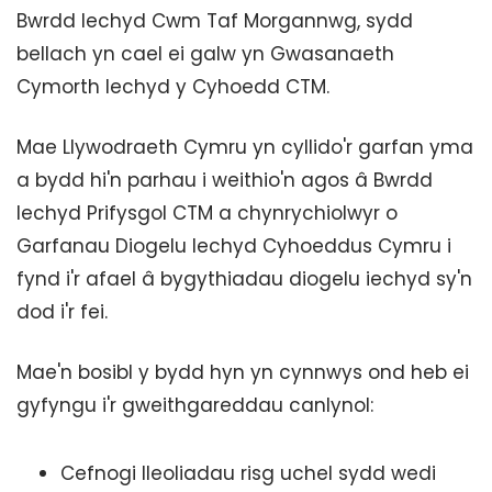
Bwrdd Iechyd Cwm Taf Morgannwg, sydd
bellach yn cael ei galw yn Gwasanaeth
Cymorth Iechyd y Cyhoedd CTM.
Mae Llywodraeth Cymru yn cyllido'r garfan yma
a bydd hi'n parhau i weithio'n agos â Bwrdd
Iechyd Prifysgol CTM a chynrychiolwyr o
Garfanau Diogelu Iechyd Cyhoeddus Cymru i
fynd i'r afael â bygythiadau diogelu iechyd sy'n
dod i'r fei.
Mae'n bosibl y bydd hyn yn cynnwys ond heb ei
gyfyngu i'r gweithgareddau canlynol:
Cefnogi lleoliadau risg uchel sydd wedi