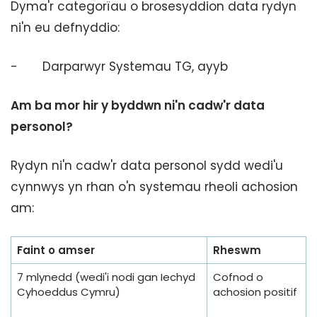
Dyma'r categorïau o brosesyddion data rydyn
ni'n eu defnyddio:
- Darparwyr Systemau TG, ayyb
Am ba mor hir y byddwn ni'n cadw'r data
personol?
Rydyn ni'n cadw'r data personol sydd wedi'u
cynnwys yn rhan o'n systemau rheoli achosion
am:
Faint o amser
Rheswm
7 mlynedd (wedi'i nodi gan Iechyd
Cofnod o
Cyhoeddus Cymru)
achosion positif