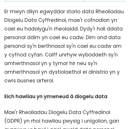
Er mwyn dilyn egwyddor storio data Rheoliadau
Diogelu Data Cyffredinol, mae'r cofnodion yn
cael eu hadolygu'n rheolaidd. Dydy'r holl ddata
personol ddim yn cael eu cadw. Dim ond data
personol sy'n berthnasol sy'n cael eu cadw am
y cyfnod cyfan. Caiff unrhyw wybodaeth sy'n
amherthnasol yn y tymor hir neu sy'n
amherthnasol yn dystiolaethol ei dinistrio yn y
cwrs busnes arferol.
Eich hawliau yn ymwneud â diogelu data
Mae'r Rheoliadau Diogelu Data Cyffredinol
(GDPR) yn rhoi hawliau pwysig i unigolion, gan