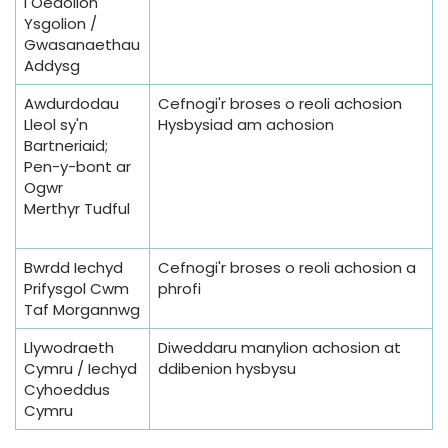
i Oedolion
Ysgolion /
Gwasanaethau
Addysg
Awdurdodau
Cefnogi'r broses o reoli achosion
Lleol sy'n
Hysbysiad am achosion
Bartneriaid;
Pen-y-bont ar
Ogwr
Merthyr Tudful
Bwrdd Iechyd
Cefnogi'r broses o reoli achosion a
Prifysgol Cwm
phrofi
Taf Morgannwg
Llywodraeth
Diweddaru manylion achosion at
Cymru / Iechyd
ddibenion hysbysu
Cyhoeddus
Cymru