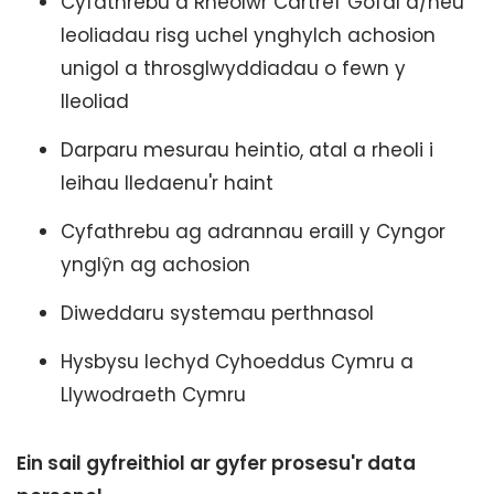
Cyfathrebu â Rheolwr Cartref Gofal a/neu
leoliadau risg uchel ynghylch achosion
unigol a throsglwyddiadau o fewn y
lleoliad
Darparu mesurau heintio, atal a rheoli i
leihau lledaenu'r haint
Cyfathrebu ag adrannau eraill y Cyngor
ynglŷn ag achosion
Diweddaru systemau perthnasol
Hysbysu Iechyd Cyhoeddus Cymru a
Llywodraeth Cymru
Ein sail gyfreithiol ar gyfer prosesu'r data