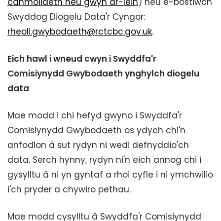
canmoliaeth neu gŵyn ar-lein
) neu e-bostiwch
Swyddog Diogelu Data'r Cyngor:
rheoli.gwybodaeth@rctcbc.gov.uk
.
Eich hawl i wneud cwyn i Swyddfa'r
Comisiynydd Gwybodaeth ynghylch diogelu
data
Mae modd i chi hefyd gwyno i Swyddfa'r
Comisiynydd Gwybodaeth os ydych chi'n
anfodlon â sut rydyn ni wedi defnyddio'ch
data. Serch hynny, rydyn ni'n eich annog chi i
gysylltu â ni yn gyntaf a rhoi cyfle i ni ymchwilio
i'ch pryder a chywiro pethau.
Mae modd cysylltu â Swyddfa'r Comisiynydd