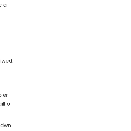
c a
niwed.
 er
ll o
ddwn