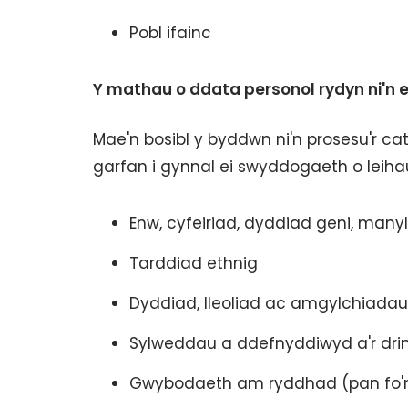
Pobl ifainc
Y mathau o ddata personol rydyn ni'n 
Mae'n bosibl y byddwn ni'n prosesu'r ca
garfan i gynnal ei swyddogaeth o leiha
Enw, cyfeiriad, dyddiad geni, manyl
Tarddiad ethnig
Dyddiad, lleoliad ac amgylchiadau'
Sylweddau a ddefnyddiwyd a'r drin
Gwybodaeth am ryddhad (pan fo'n