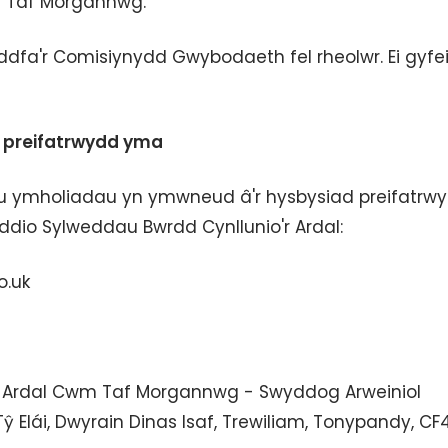
m Taf Morgannwg.
ddfa'r Comisiynydd Gwybodaeth fel rheolwr. Ei gyfe
 preifatrwydd yma
u ymholiadau yn ymwneud â'r hysbysiad preifatrw
io Sylweddau Bwrdd Cynllunio'r Ardal:
o.uk
io Ardal Cwm Taf Morgannwg - Swyddog Arweiniol
lái, Dwyrain Dinas Isaf, Trewiliam, Tonypandy, CF