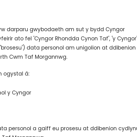
 yw darparu gwybodaeth am sut y bydd Cyngor
eirir ato fel 'Cyngor Rhondda Cynon Taf', 'y Cyngor'
u 'brosesu') data personol am unigolion at ddibenion
barth Cwm Taf Morgannwg.
 ogystal â:
hol y Cyngor
ata personol a gaiff eu prosesu at ddibenion cydlyn