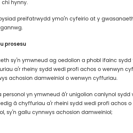
chi hynny.
ysbysiad preifatrwydd yma'n cyfeirio at y gwasanae
rgannwg.
eu prosesu
th sy'n ymwneud ag oedolion a phobl ifainc sydd 
uriau a'r rheiny sydd wedi profi achos o wenwyn cyf
wys achosion damweiniol o wenwyn cyffuriau.
a personol yn ymwneud â'r unigolion canlynol sydd 
edig â chyffuriau a'r rheini sydd wedi profi achos o
, sy'n gallu cynnwys achosion damweiniol;