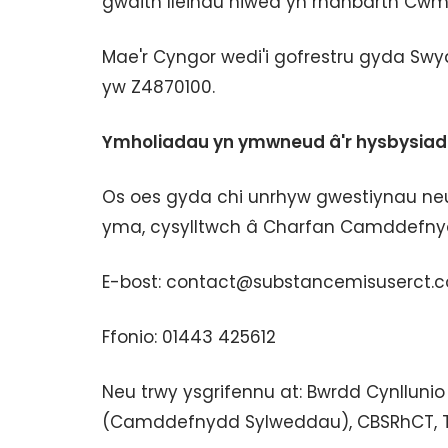
gwaith lleihau niwed yn rhanbarth Cw
Mae'r Cyngor wedi'i gofrestru gyda Swy
yw Z4870100.
Ymholiadau yn ymwneud â'r hysbysiad
Os oes gyda chi unrhyw gwestiynau ne
yma, cysylltwch â Charfan Camddefnydd
E-bost: contact@substancemisuserct.c
Ffonio: 01443 425612
Neu trwy ysgrifennu at: Bwrdd Cynllun
(Camddefnydd Sylweddau), CBSRhCT, Tŷ E