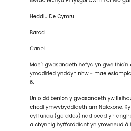
Bwrdd Iechyd Prifysgol Cwm Taf Morg
Heddlu De Cymru
Barod
Canol
Mae'r gwasanaeth hefyd yn gweithio'n
ymddiried ynddyn nhw - mae esiamplau 
6.
Un o ddibenion y gwasanaeth yw lleihau 
chodi ymwybyddiaeth am Naloxone. Ry
cyffuriau (gorddos) nad oedd yn angheu
a chynnig hyfforddiant yn ymwneud â Na