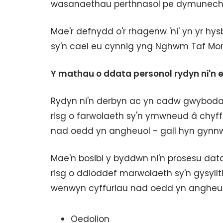
wasanaethau perthnasol pe dymunech 
Mae'r defnydd o'r rhagenw 'ni' yn yr h
sy'n cael eu cynnig yng Nghwm Taf Mo
Y mathau o ddata personol rydyn ni'n 
Rydyn ni'n derbyn ac yn cadw gwybodae
risg o farwolaeth sy'n ymwneud â chyff
nad oedd yn angheuol - gall hyn gynn
Mae'n bosibl y byddwn ni'n prosesu dat
risg o ddioddef marwolaeth sy'n gysyllti
wenwyn cyffuriau nad oedd yn angheuol
Oedolion