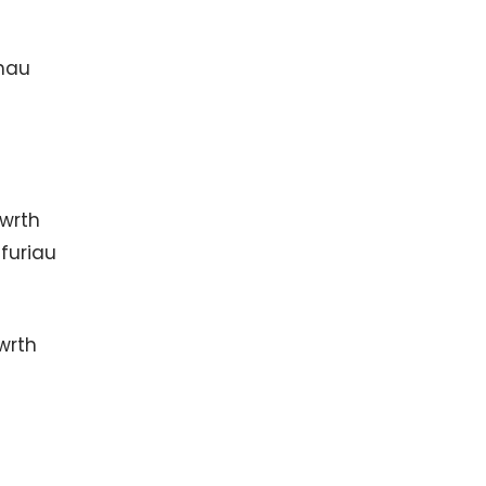
thau
wrth
furiau
wrth