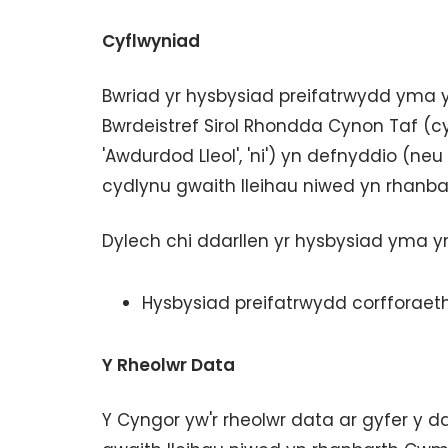
Cyflwyniad
Bwriad yr hysbysiad preifatrwydd yma
Bwrdeistref Sirol Rhondda Cynon Taf (cyf
'Awdurdod Lleol', 'ni') yn defnyddio (ne
cydlynu gwaith lleihau niwed yn rhan
Dylech chi ddarllen yr hysbysiad yma yn
Hysbysiad preifatrwydd corfforaet
Y Rheolwr Data
Y Cyngor yw'r rheolwr data ar gyfer y d