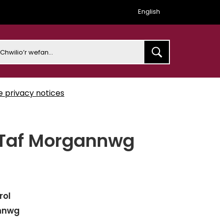
English
earch
e privacy notices
 Taf Morgannwg
rol
annwg