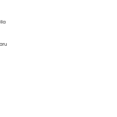
lla
aru