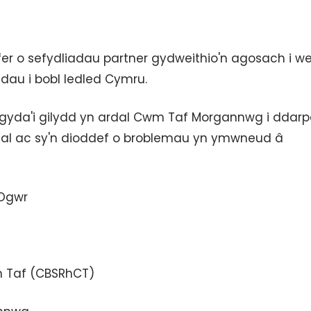
er o sefydliadau partner gydweithio'n agosach i we
u i bobl ledled Cymru.
o gyda'i gilydd yn ardal Cwm Taf Morgannwg i ddarp
rdal ac sy'n dioddef o broblemau yn ymwneud â
 Ogwr
n Taf (CBSRhCT)