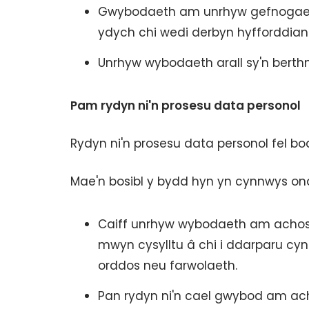
Gwybodaeth am unrhyw gefnogaeth 
ydych chi wedi derbyn hyfforddian
Unrhyw wybodaeth arall sy'n berthna
Pam rydyn ni'n prosesu data personol
Rydyn ni'n prosesu data personol fel b
Mae'n bosibl y bydd hyn yn cynnwys ond
Caiff unrhyw wybodaeth am achos
mwyn cysylltu â chi i ddarparu cyn
orddos neu farwolaeth.
Pan rydyn ni'n cael gwybod am ac