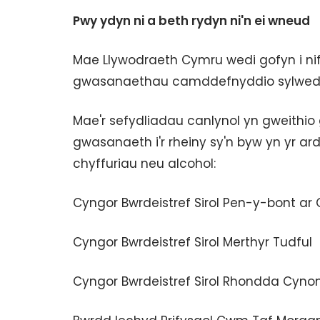
Pwy ydyn ni a beth rydyn ni'n ei wneud
Mae Llywodraeth Cymru wedi gofyn i nif
gwasanaethau camddefnyddio sylwedda
Mae'r sefydliadau canlynol yn gweithi
gwasanaeth i'r rheiny sy'n byw yn yr a
chyffuriau neu alcohol:
Cyngor Bwrdeistref Sirol Pen-y-bont ar
Cyngor Bwrdeistref Sirol Merthyr Tudful
Cyngor Bwrdeistref Sirol Rhondda Cyno