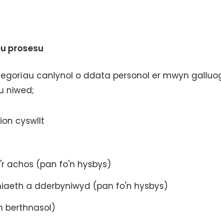
eu prosesu
tegorïau canlynol o ddata personol er mwyn galluog
u niwed;
ion cyswllt
r achos (pan fo'n hysbys)
iaeth a dderbyniwyd (pan fo'n hysbys)
 berthnasol)