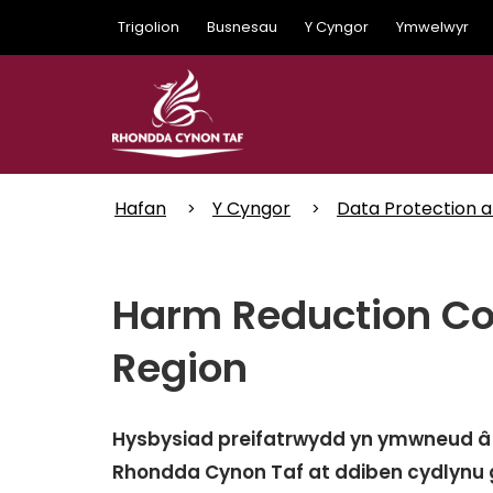
Skip
Trigolion
Busnesau
Y Cyngor
Ymwelwyr
to
main
content
Hafan
Y Cyngor
Data Protection 
Harm Reduction Co
Region
Hysbysiad preifatrwydd yn ymwneud â 
Rhondda Cynon Taf at ddiben cydlynu