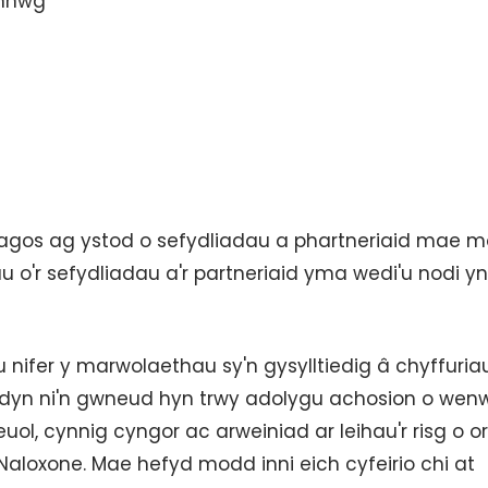
annwg
 agos ag ystod o sefydliadau a phartneriaid mae 
o'r sefydliadau a'r partneriaid yma wedi'u nodi yn
nifer y marwolaethau sy'n gysylltiedig â chyffuria
dyn ni'n gwneud hyn trwy adolygu achosion o wen
ol, cynnig cyngor ac arweiniad ar leihau'r risg o o
loxone. Mae hefyd modd inni eich cyfeirio chi at