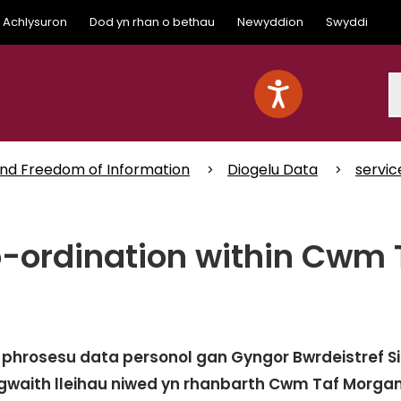
Achlysuron
Dod yn rhan o bethau
Newyddion
Swyddi
S
and Freedom of Information
Diogelu Data
servic
-ordination within Cwm
phrosesu data personol gan Gyngor Bwrdeistref Si
 gwaith lleihau niwed yn rhanbarth Cwm Taf Morg