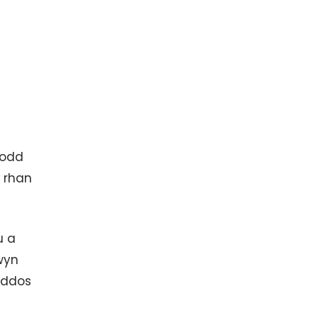
modd
 rhan
u a
wyn
rddos