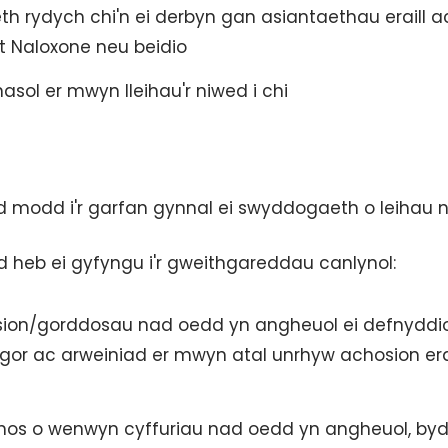
rydych chi'n ei derbyn gan asiantaethau eraill a
t Naloxone neu beidio
sol er mwyn lleihau'r niwed i chi
od modd i'r garfan gynnal ei swyddogaeth o leihau 
 heb ei gyfyngu i'r gweithgareddau canlynol:
ion/gorddosau nad oedd yn angheuol ei defnyddio
gor ac arweiniad er mwyn atal unrhyw achosion erai
hos o wenwyn cyffuriau nad oedd yn angheuol, by