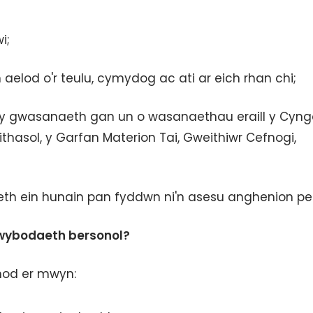
i;
n aelod o'r teulu, cymydog ac ati ar eich rhan chi;
at y gwasanaeth gan un o wasanaethau eraill y Cyng
ithasol, y Garfan Materion Tai, Gweithiwr Cefnogi,
eth ein hunain pan fyddwn ni'n asesu anghenion pe
gwybodaeth bersonol?
hod er mwyn: