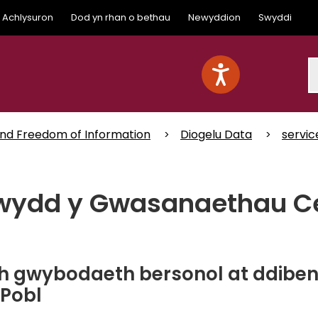
Achlysuron
Dod yn rhan o bethau
Newyddion
Swyddi
S
and Freedom of Information
Diogelu Data
servic
rwydd y Gwasanaethau Ce
'ch gwybodaeth bersonol at ddiben
 Pobl