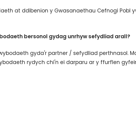
bodaeth at ddibenion y Gwasanaethau Cefnogi Pobl y
bodaeth bersonol gydag unrhyw sefydliad arall?
ybodaeth gyda'r partner / sefydliad perthnasol. M
bodaeth rydych chi'n ei darparu ar y ffurflen gyfeiri