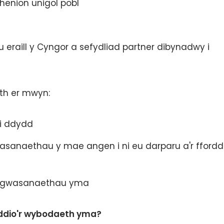
henion unigol pobl
eraill y Cyngor a sefydliad partner dibynadwy i
th er mwyn:
i ddydd
wasanaethau y mae angen i ni eu darparu a'r ffordd
u'r gwasanaethau yma
nyddio'r wybodaeth yma?