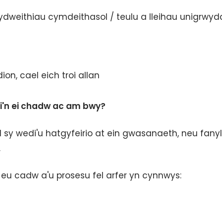
wydweithiau cymdeithasol / teulu a lleihau unigrwy
ion, cael eich troi allan
i'n ei chadw ac am bwy?
y wedi'u hatgyfeirio at ein gwasanaeth, neu fanyl
.
eu cadw a'u prosesu fel arfer yn cynnwys: