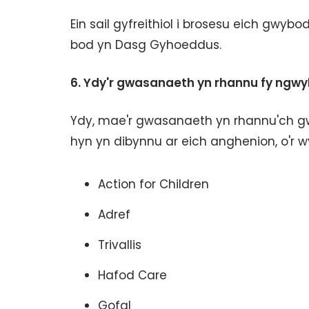
Ein sail gyfreithiol i brosesu eich gwy
bod yn Dasg Gyhoeddus.
6.
Ydy'r gwasanaeth yn rhannu fy ngwy
Ydy, mae'r gwasanaeth yn rhannu'ch gw
hyn yn dibynnu ar eich anghenion, o'r wy
Action for Children
Adref
Trivallis
Hafod Care
Gofal