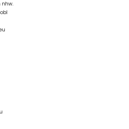
n nhw.
obl
eu
i
eu