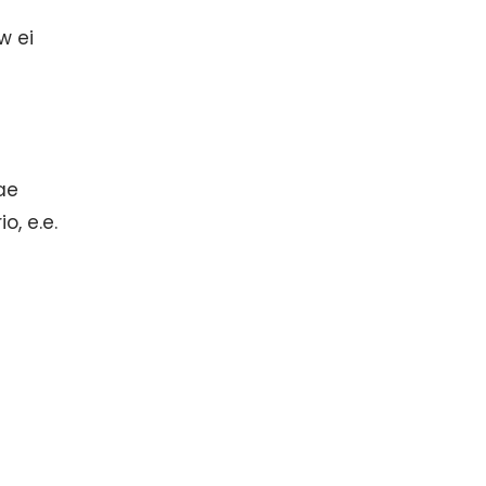
w ei
ae
o, e.e.