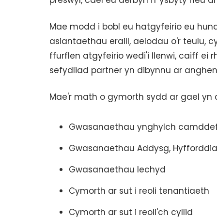
preswyl, cael eu derbyn i'r ysbyty neu d
Mae modd i bobl eu hatgyfeirio eu hu
asiantaethau eraill, aelodau o'r teulu,
ffurflen atgyfeirio wedi'i llenwi, caiff e
sefydliad partner yn dibynnu ar angheni
Mae'r math o gymorth sydd ar gael yn 
Gwasanaethau ynghylch camddefny
Gwasanaethau Addysg, Hyfforddia
Gwasanaethau Iechyd
Cymorth ar sut i reoli tenantiaeth
Cymorth ar sut i reoli'ch cyllid