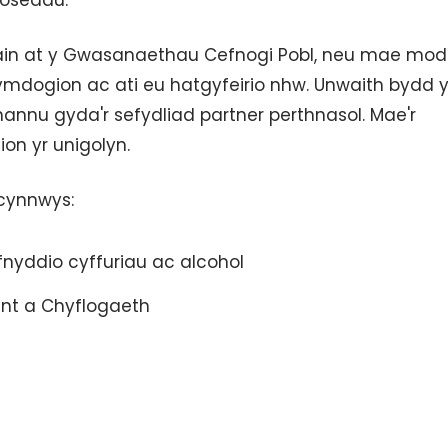
roseddu.
nain at y Gwasanaethau Cefnogi Pobl, neu mae mo
 cymdogion ac ati eu hatgyfeirio nhw. Unwaith bydd 
i rhannu gyda'r sefydliad partner perthnasol. Mae'r
on yr unigolyn.
cynnwys:
ddio cyffuriau ac alcohol
nt a Chyflogaeth