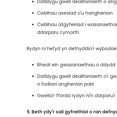
Datblygu gwell dealltwriaeth o ang
Cwblhau asesiad o'u hanghenion
Cwblhau atgyfeiriad i wasanaethau 
ddarparu cymorth
Rydyn ni hefyd yn defnyddio'r wybodae
Rheoli ein gwasanaethau o ddydd 
Datblygu gwell dealltwriaeth o'r g
o fodloni anghenion pobl
Gwella'r ffordd rydyn ni'n darpar
5.
Beth ydy'r sail gyfreithiol o ran def