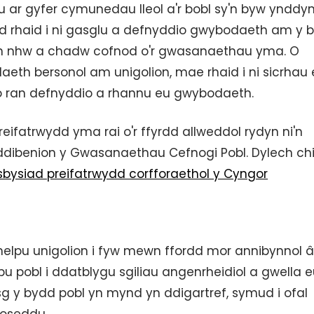
ar gyfer cymunedau lleol a'r bobl sy'n byw ynddy
 rhaid i ni gasglu a defnyddio gwybodaeth am y b
yn nhw a chadw cofnod o'r gwasanaethau yma. O
eth bersonol am unigolion, mae rhaid i ni sicrhau 
o ran defnyddio a rhannu eu gwybodaeth.
eifatrwydd yma rai o'r ffyrdd allweddol rydyn ni'n
ddibenion y Gwasanaethau Cefnogi Pobl. Dylech ch
bysiad preifatrwydd corfforaethol y Cyngor
lpu unigolion i fyw mewn ffordd mor annibynnol â
pu pobl i ddatblygu sgiliau angenrheidiol a gwella 
sg y bydd pobl yn mynd yn ddigartref, symud i ofal