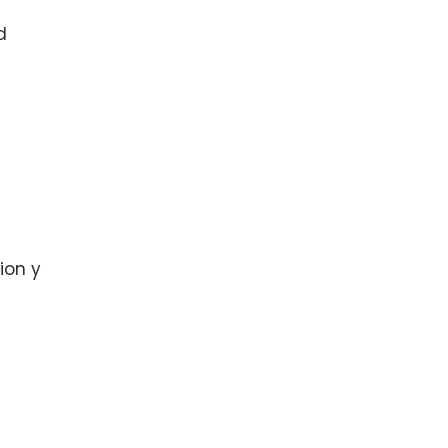
dd
ion y