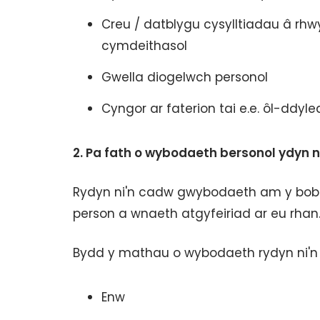
Creu / datblygu cysylltiadau â rh
cymdeithasol
Gwella diogelwch personol
Cyngor ar faterion tai e.e. ôl-ddyled
2.
Pa fath o wybodaeth bersonol ydyn n
Rydyn ni'n cadw gwybodaeth am y bobl s
person a wnaeth atgyfeiriad ar eu rhan
Bydd y mathau o wybodaeth rydyn ni'n 
Enw