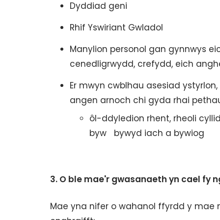
Dyddiad geni
Rhif Yswiriant Gwladol
Manylion personol gan gynnwys eich
cenedligrwydd, crefydd, eich ang
Er mwyn cwblhau asesiad ystyrlon,
angen arnoch chi gyda rhai pethau,
ôl-ddyledion rhent, rheoli cyll
byw bywyd iach a bywiog
3.
O ble mae'r gwasanaeth yn cael fy
Mae yna nifer o wahanol ffyrdd y mae 