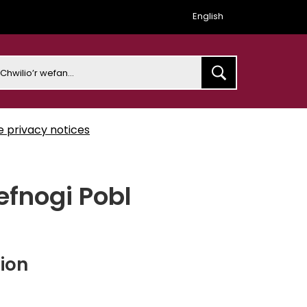
English
earch
e privacy notices
fnogi Pobl
ion