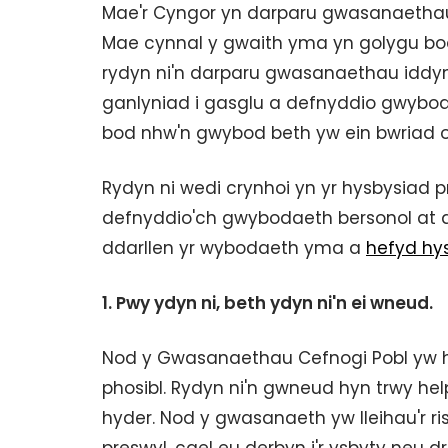
Mae'r Cyngor yn darparu gwasanaethau 
Mae cynnal y gwaith yma yn golygu bod
rydyn ni'n darparu gwasanaethau idd
ganlyniad i gasglu a defnyddio gwyboda
bod nhw'n gwybod beth yw ein bwriad 
Rydyn ni wedi crynhoi yn yr hysbysiad pr
defnyddio'ch gwybodaeth bersonol at 
ddarllen yr wybodaeth yma a
hefyd hys
1.
Pwy ydyn ni, beth ydyn ni'n ei wneud.
Nod y Gwasanaethau Cefnogi Pobl yw he
phosibl. Rydyn ni'n gwneud hyn trwy hel
hyder. Nod y gwasanaeth yw lleihau'r ri