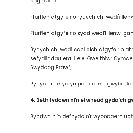
enghraifft:
Ffurflen atgyfeirio rydych chi wedi'i llenw
Ffurflen atgyfeirio sydd wedi'i llenwi ga
Rydych chi wedi cael eich atgyfeirio 
sefydliadau eraill, e.e. Gweithiwr Cymde
Swyddog Prawf;
Rydyn ni hefyd yn paratoi ein gwyboda
4.
Beth fyddwn ni'n ei wneud gyda'ch 
Byddwn ni'n defnyddio'r wybodaeth uc