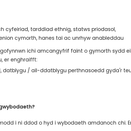
 cyfeiriad, tarddiad ethnig, statws priodasol,
henion cymorth, hanes tai ac unrhyw anableddau
 gofynnwn ichi amcangyfrif faint o gymorth sydd ei
 er enghraifft:
id, datblygu / ail-ddatblygu perthnasoedd gyda'r teu
 ngwybodaeth?
modd i ni ddod o hyd i wybodaeth amdanoch chi. E