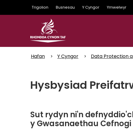
Skip
Trigolion
Busnesau
Y Cyngor
Ymwelwyr
to
main
content
Hafan
Y Cyngor
Data Protection 
Hysbysiad Preifat
Sut rydyn ni'n defnyddio
y Gwasanaethau Cefnogi