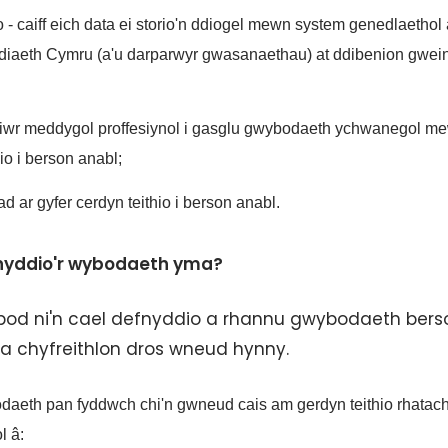
o - caiff eich data ei storio'n ddiogel mewn system genedlaethol
diaeth Cymru (a'u darparwyr gwasanaethau) at ddibenion gwei
hiwr meddygol proffesiynol i gasglu gwybodaeth ychwanegol m
io i berson anabl;
 ar gyfer cerdyn teithio i berson anabl.
efnyddio'r wybodaeth yma?
bod ni'n cael defnyddio a rhannu gwybodaeth bers
a chyfreithlon dros wneud hynny.
bodaeth pan fyddwch chi'n gwneud cais am gerdyn teithio rhatac
l â: