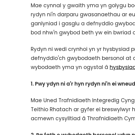
Mae cynnal y gwaith yma yn golygu bod
rydyn ni'n darparu gwasanaethau ar e
ganlyniad i gasglu a defnyddio gwyboda
bod nhw'n gwybod beth yw ein bwriad 
Rydyn ni wedi crynhoi yn yr hysbysiad pr
defnyddio'ch gwybodaeth bersonol at dd
wybodaeth yma yn ogystal â
hysbysiad
1. Pwy ydyn ni a'r hyn rydyn ni'n ei wneu
Mae Uned Trafnidiaeth Integredig Cyn
Teithio Rhatach ar gyfer ei breswylwyr 
acmewn cysylltiad â Thrafnidiaeth Cym