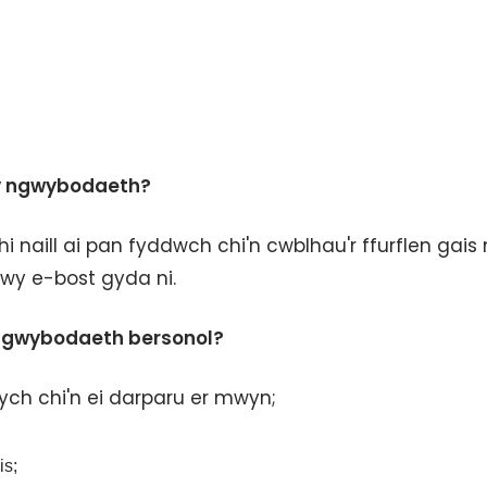
fy ngwybodaeth?
naill ai pan fyddwch chi'n cwblhau'r ffurflen gais
rwy e-bost gyda ni.
h gwybodaeth bersonol?
ch chi'n ei darparu er mwyn;
is;