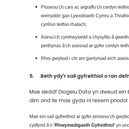
Prosesu'ch cais ac argraffu'ch cerdyn teithi
weinyddir gan Lywodraeth Cymru a Thrafni
cynllun teithio rhatach;
Asesu'ch cymhwysedd a chysylltu â gweit
perthynas â'ch asesiad ar gyfer cerdyn teith
Rhoi gwybod i chi am ganlyniad eich asesiad
5. Beth ydy'r sail gyfreithiol o ran d
Mae deddf Diogelu Data yn dweud ein 
dim ond lle mae gyda ni reswm priodol 
Mae ein sail gyfreithiol ar gyfer prosesu'ch gwy
cydfynd â'n
'Rhwymedigaeth
Gyfreithiol'
yn uno