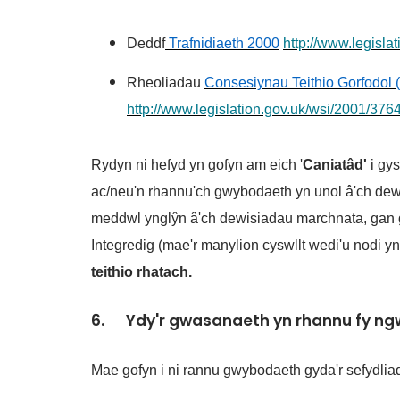
Deddf
Trafnidiaeth 2000
http://www.legisl
Rheoliadau
Consesiynau Teithio Gorfodol 
http://www.legislation.gov.uk/wsi/2001/37
Rydyn ni hefyd yn gofyn am eich '
Caniatâd'
i gys
ac/neu'n rhannu'ch gwybodaeth yn unol â'ch dewis
meddwl ynglŷn â'ch dewisiadau marchnata, gan gyn
Integredig (mae'r manylion cyswllt wedi'u nodi yn
teithio rhatach.
6. Ydy'r gwasanaeth yn rhannu fy ngw
Mae gofyn i ni rannu gwybodaeth gyda'r sefydlia