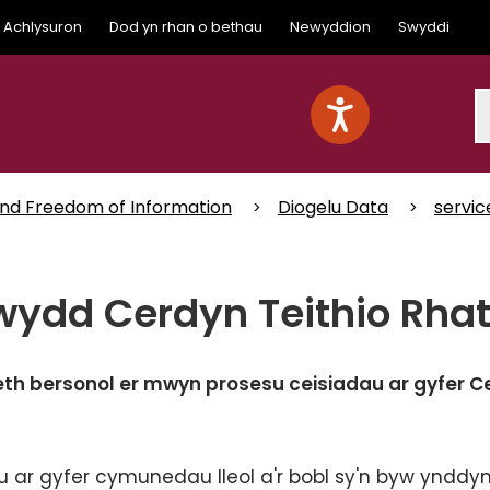
Achlysuron
Dod yn rhan o bethau
Newyddion
Swyddi
S
and Freedom of Information
Diogelu Data
servic
wydd Cerdyn Teithio Rha
eth bersonol
er mwyn prosesu ceisiadau ar gyfer C
ar gyfer cymunedau lleol a'r bobl sy'n byw ynddy