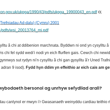
a;
ation.gov.uk/ukpga/1990/43/pdfs/ukpga_19900043_en.pdf
(Trefniadau Ad-dalu) (Cymru) 2001
64/pdfs/wsi_20013764_mi.pdf
ylltu â chi at ddibenion marchnata. Byddwn ni ond yn cysylltu â 
 chi fel sydd wedi'i nodi yn eich ffurflen gais. Cewch chi newid
nwys sut rydyn ni'n cysylltu â chi gan gysylltu â'r Uned Trafn
 adran 9 isod).
Fydd hyn ddim yn effeithio ar eich cais am g
ybodaeth bersonol ag unrhyw sefydliad arall?
dau canlynol er mwyn i'r Gwasanaeth weinyddu cardiau teithio r