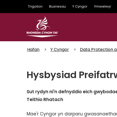
Skip
Trigolion
Busnesau
Y Cyngor
Ymwelwyr
to
main
content
Hafan
Y Cyngor
Data Protection 
Hysbysiad Preifatr
Sut rydyn ni'n defnyddio eich gwyboda
Teithio Rhatach
Mae'r Cyngor yn darparu gwasanaethau 