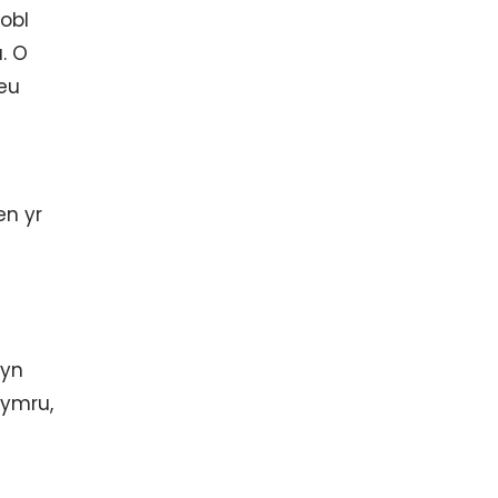
obl
. O
eu
en yr
dyn
Cymru,