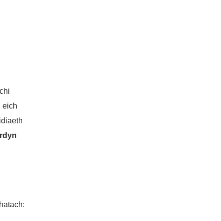
chi
 eich
idiaeth
erdyn
hatach: