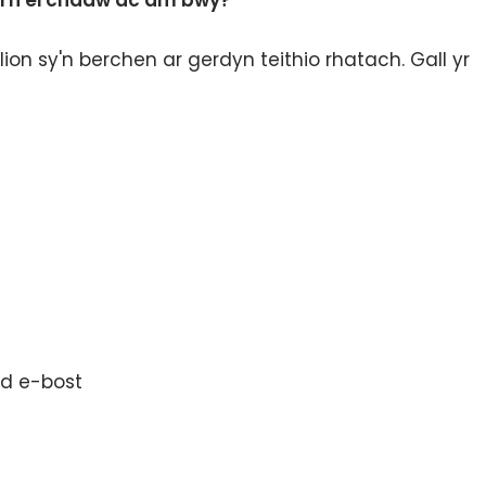
ni'n ei chadw ac am bwy?
n sy'n berchen ar gerdyn teithio rhatach. Gall yr
iad e-bost