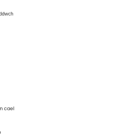
fyddwch
n cael
o