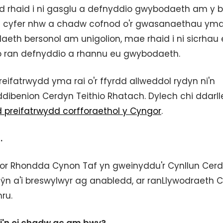
 rhaid i ni gasglu a defnyddio gwybodaeth am y b
u cyfer nhw a chadw cofnod o'r gwasanaethau yma
eth bersonol am unigolion, mae rhaid i ni sicrhau 
o ran defnyddio a rhannu eu gwybodaeth.
eifatrwydd yma rai o'r ffyrdd allweddol rydyn ni'n
ibenion Cerdyn Teithio Rhatach. Dylech chi ddarll
 preifatrwydd corfforaethol y Cyngor
.
d.
gor Rhondda Cynon Taf yn gweinyddu'r Cynllun Cer
hŷn a'i breswylwyr ag anabledd, ar ranLlywodraeth 
ru.