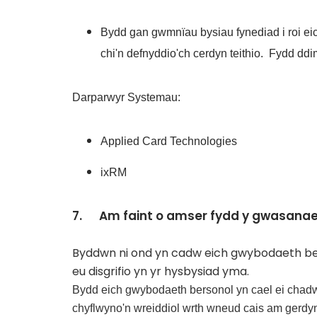
Bydd gan gwmnïau bysiau fynediad i roi eic
chi'n defnyddio'ch cerdyn teithio. Fydd dd
Darparwyr Systemau:
Applied Card Technologies
ixRM
7. Am faint o amser fydd y gwasana
Byddwn ni ond yn cadw eich gwybodaeth bers
eu disgrifio yn yr hysbysiad yma.
Bydd eich gwybodaeth bersonol yn cael ei chadw
chyflwyno'n wreiddiol wrth wneud cais am gerdyn