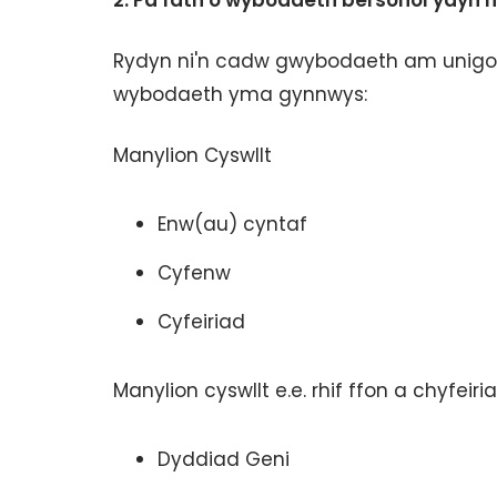
2. Pa fath o wybodaeth bersonol ydyn 
Rydyn ni'n cadw gwybodaeth am unigolio
wybodaeth yma gynnwys:
Manylion Cyswllt
Enw(au) cyntaf
Cyfenw
Cyfeiriad
Manylion cyswllt e.e. rhif ffon a chyfeir
Dyddiad Geni