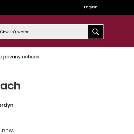
English
earch
e privacy notices
tach
erdyn
n nhw.