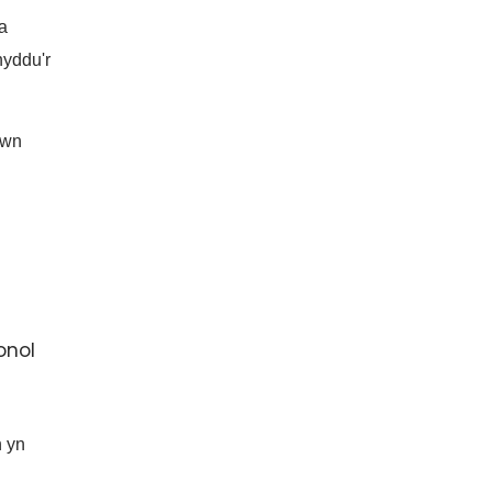
 a
nyddu'r
ewn
onol
h yn