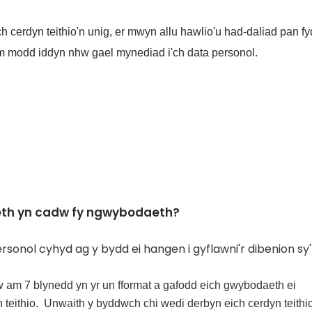
h cerdyn teithio'n unig, er mwyn allu hawlio'u had-daliad pan 
im modd iddyn nhw gael mynediad i'ch data personol.
eth yn cadw fy ngwybodaeth?
onol cyhyd ag y bydd ei hangen i gyflawni'r dibenion sy'
 am 7 blynedd yn yr un fformat a gafodd eich gwybodaeth ei
 teithio. Unwaith y byddwch chi wedi derbyn eich cerdyn teithi