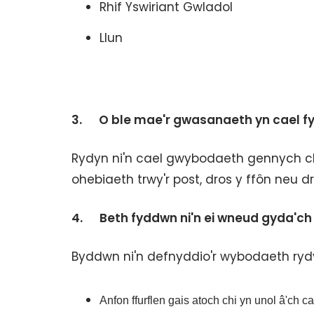
Rhif Yswiriant Gwladol
Llun
3. O ble mae'r gwasanaeth yn cael 
Rydyn ni'n cael gwybodaeth gennych chi 
ohebiaeth trwy'r post, dros y ffôn neu d
4. Beth fyddwn ni'n ei wneud gyda'c
Byddwn ni'n defnyddio'r wybodaeth rydy
Anfon ffurflen gais atoch chi yn unol â'ch ca