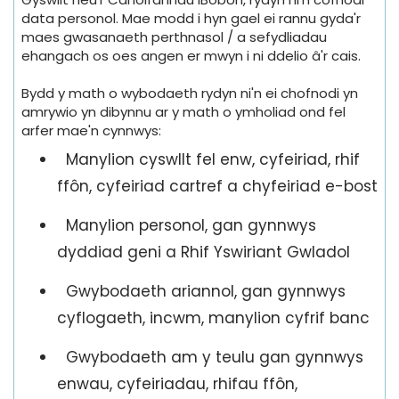
data personol. Mae modd i hyn gael ei rannu gyda'r
maes gwasanaeth perthnasol / a sefydliadau
ehangach os oes angen er mwyn i ni ddelio â'r cais.
Bydd y math o wybodaeth rydyn ni'n ei chofnodi yn
amrywio yn dibynnu ar y math o ymholiad ond fel
arfer mae'n cynnwys:
Manylion cyswllt fel enw, cyfeiriad, rhif
ffôn, cyfeiriad cartref a chyfeiriad e-bost
Manylion personol, gan gynnwys
dyddiad geni a Rhif Yswiriant Gwladol
Gwybodaeth ariannol, gan gynnwys
cyflogaeth, incwm, manylion cyfrif banc
Gwybodaeth am y teulu gan gynnwys
enwau, cyfeiriadau, rhifau ffôn,