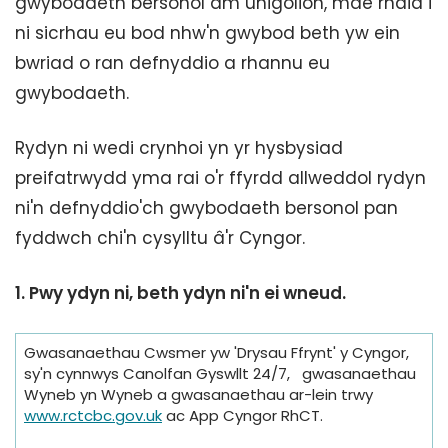
gwybodaeth bersonol am unigolion, mae rhaid i
ni sicrhau eu bod nhw'n gwybod beth yw ein
bwriad o ran defnyddio a rhannu eu
gwybodaeth.
Rydyn ni wedi crynhoi yn yr hysbysiad
preifatrwydd yma rai o'r ffyrdd allweddol rydyn
ni'n defnyddio'ch gwybodaeth bersonol pan
fyddwch chi'n cysylltu â'r Cyngor.
1.
Pwy ydyn ni, beth ydyn ni'n ei wneud.
Gwasanaethau Cwsmer yw 'Drysau Ffrynt' y Cyngor,
sy'n cynnwys Canolfan Gyswllt 24/7, gwasanaethau
Wyneb yn Wyneb a gwasanaethau ar-lein trwy
www.rctcbc.gov.uk
ac App Cyngor RhCT.