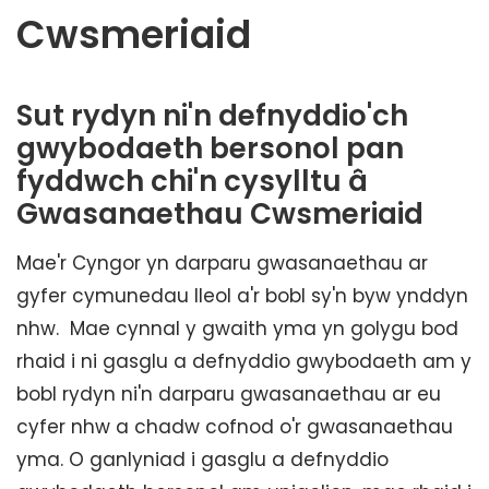
Cwsmeriaid
Sut rydyn ni'n defnyddio'ch
gwybodaeth bersonol pan
fyddwch chi'n cysylltu â
Gwasanaethau Cwsmeriaid
Mae'r Cyngor yn darparu gwasanaethau ar
gyfer cymunedau lleol a'r bobl sy'n byw ynddyn
nhw. Mae cynnal y gwaith yma yn golygu bod
rhaid i ni gasglu a defnyddio gwybodaeth am y
bobl rydyn ni'n darparu gwasanaethau ar eu
cyfer nhw a chadw cofnod o'r gwasanaethau
yma. O ganlyniad i gasglu a defnyddio