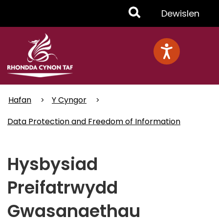
Skip
Toggle
Dewislen
to
main
Menu
content
Hafan
Y Cyngor
Data Protection and Freedom of Information
Hysbysiad
Preifatrwydd
Gwasanaethau