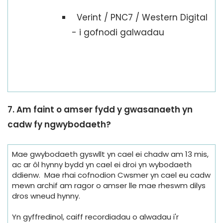
Verint / PNC7 / Western Digital
- i gofnodi galwadau
7. Am faint o amser fydd y gwasanaeth yn
cadw fy ngwybodaeth?
Mae gwybodaeth gyswllt yn cael ei chadw am 13 mis,
ac ar ôl hynny bydd yn cael ei droi yn wybodaeth
ddienw. Mae rhai cofnodion Cwsmer yn cael eu cadw
mewn archif am ragor o amser lle mae rheswm dilys
dros wneud hynny.
Yn gyffredinol, caiff recordiadau o alwadau i'r