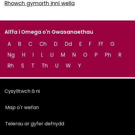
Rhowch gymorth inni wella
Alffa i Omega o'n Gwasanaethau
A
B
C
Ch
D
Dd
E
F
Ff
G
Ng
H
I
L
Ll
M
N
O
P
Ph
R
Rh
S
T
Th
U
W
Y
Cysylltwch â ni
Map o'r wefan
Telerau ar gyfer defnydd