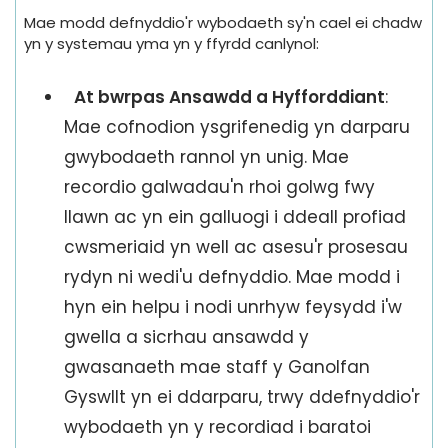
Mae modd defnyddio'r wybodaeth sy'n cael ei chadw
yn y systemau yma yn y ffyrdd canlynol:
At bwrpas Ansawdd a Hyfforddiant
:
Mae cofnodion ysgrifenedig yn darparu
gwybodaeth rannol yn unig. Mae
recordio galwadau'n rhoi golwg fwy
llawn ac yn ein galluogi i ddeall profiad
cwsmeriaid yn well ac asesu'r prosesau
rydyn ni wedi'u defnyddio. Mae modd i
hyn ein helpu i nodi unrhyw feysydd i'w
gwella a sicrhau ansawdd y
gwasanaeth mae staff y Ganolfan
Gyswllt yn ei ddarparu, trwy ddefnyddio'r
wybodaeth yn y recordiad i baratoi