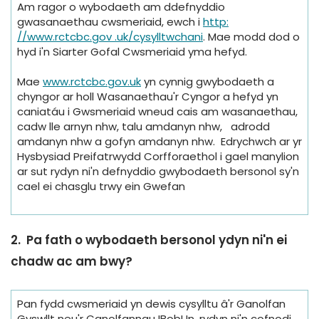
Am ragor o wybodaeth am ddefnyddio
gwasanaethau cwsmeriaid, ewch i
http:
//www.rctcbc.gov .uk/cysylltwchani
. Mae modd dod o
hyd i'n Siarter Gofal Cwsmeriaid yma hefyd.
Mae
www.rctcbc.gov.uk
yn cynnig gwybodaeth a
chyngor ar holl Wasanaethau'r Cyngor a hefyd yn
caniatáu i Gwsmeriaid wneud cais am wasanaethau,
cadw lle arnyn nhw, talu amdanyn nhw, adrodd
amdanyn nhw a gofyn amdanyn nhw. Edrychwch ar yr
Hysbysiad Preifatrwydd Corfforaethol i gael manylion
ar sut rydyn ni'n defnyddio gwybodaeth bersonol sy'n
cael ei chasglu trwy ein Gwefan
2.
Pa fath o wybodaeth bersonol ydyn ni'n ei
chadw ac am bwy?
Pan fydd cwsmeriaid yn dewis cysylltu â'r Ganolfan
Gyswllt neu'r Canolfannau IBobUn, rydyn ni'n cofnodi