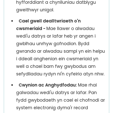
hyfforddiant a chynlluniau datblygu
gweithwyr unigol.
Cael gwell dealltwriaeth o'n
cwsmeriaid -
Mae llawer o alwadau
wedi'u datrys ar lafar heb yr angen i
gwblhau unrhyw gofnodion. Bydd
gwrando ar alwadau sampl yn ein helpu
i ddeall anghenion ein cwsmeriaid yn
well a chael barn fwy gwybodus am
sefydliadau rydyn ni'n cyfeirio atyn nhw.
Cwynion ac Anghydfodau:
Mae rhai
galwadau wedi'u datrys ar lafar. Pan
fydd gwybodaeth yn cael ei chofnodi ar
system electronig dyma'r record