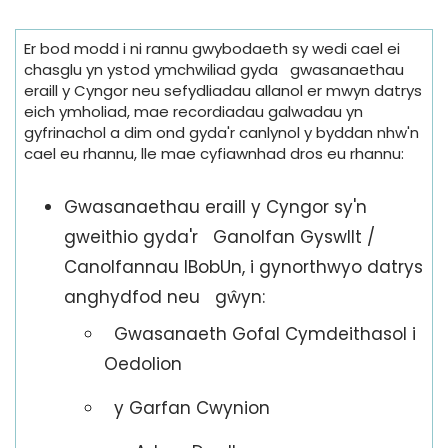
Er bod modd i ni rannu gwybodaeth sy wedi cael ei
chasglu yn ystod ymchwiliad gyda gwasanaethau
eraill y Cyngor neu sefydliadau allanol er mwyn datrys
eich ymholiad, mae recordiadau galwadau yn
gyfrinachol a dim ond gyda'r canlynol y byddan nhw'n
cael eu rhannu, lle mae cyfiawnhad dros eu rhannu:
Gwasanaethau eraill y Cyngor sy'n
gweithio gyda'r Ganolfan Gyswllt /
Canolfannau IBobUn, i gynorthwyo datrys
anghydfod neu gŵyn:
Gwasanaeth Gofal Cymdeithasol i
Oedolion
y Garfan Cwynion