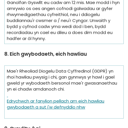
Ganolfan Gyswllt eu cadw am 12 mis. Mae modd i hyn
amrywio os oes angen cofnodi galwadau ar gyfer
rhwymedigaethau cyfreithiol, neu i ddiogelu
buddiannau'r cwsmer a / neu'r Cyngor. Unwaith y
bydd y cyfnod cadw yma wedi dod i ben, bydd
recordiadau yn cael eu dileu a does dim modd eu
hadfer ar ôl hynny.
8. Eich gwybodaeth, eich hawliau
Mae'r Rheoliad Diogelu Data Cyffredinol (GDPR) yn
rhoi hawliau pwysig i chi, gan gynnwys yr hawl i gael
gweld yr wybodaeth bersonol mae'r gwasanaethau
yn ei chadw amdanoch chi.
Edrychwch ar fanylion pellach am eich hawliau
gwybodaeth a sut i'w defnyddio nhw