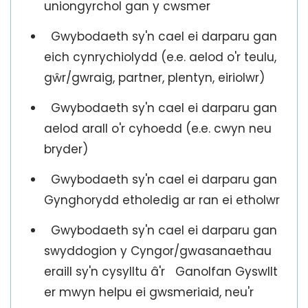
uniongyrchol gan y cwsmer
Gwybodaeth sy'n cael ei darparu gan
eich cynrychiolydd (e.e. aelod o'r teulu,
gŵr/gwraig, partner, plentyn, eiriolwr)
Gwybodaeth sy'n cael ei darparu gan
aelod arall o'r cyhoedd (e.e. cwyn neu
bryder)
Gwybodaeth sy'n cael ei darparu gan
Gynghorydd etholedig ar ran ei etholwr
Gwybodaeth sy'n cael ei darparu gan
swyddogion y Cyngor/gwasanaethau
eraill sy'n cysylltu â'r Ganolfan Gyswllt
er mwyn helpu ei gwsmeriaid, neu'r