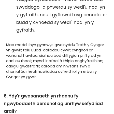
swyddogol' a phwerau sy wedi'u nodi yn
y gyfraith; neu i gyflawni tasg benodol er
budd y cyhoedd sy wedi'i nodi yn y
gyfraith.
Mae modd i hyn gynnwys gweinyddu Treth y Cyngor
yn gywir; talu Budd-daliadau cywir; cynghori ar
wahanol hawliau; sicrhau bod diffygion priffyrdd yn
cael eu rheoli; mynd i'r afael â thipio anghyfreithlon;
casglu gwastraffl; adrodd am niwsans sŵn a
chaniatáu rheoli hawliadau cyfreithiol yn erbyn y
Cyngor yn gywir.
6. Ydy'r gwasanaeth yn rhannu fy
ngwybodaeth bersonol ag unrhyw sefydliad
arall?