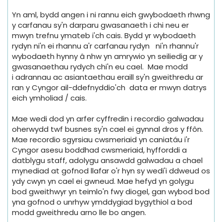
Yn aml, bydd angen i ni rannu eich gwybodaeth rhwng
y carfanau sy'n darparu gwasanaeth i chi neu er
mwyn trefnu ymateb i'ch cais. Bydd yr wybodaeth
rydyn ni'n ei rhannu a'r carfanau rydyn ni'n rhannu'r
wybodaeth hynny â nhw yn amrywio yn seiliedig ar y
gwasanaethau rydych chi'n eu cael. Mae modd
i adrannau ac asiantaethau eraill sy'n gweithredu ar
ran y Cyngor ail-ddefnyddio'ch data er mwyn datrys
eich ymholiad / cais.
Mae wedi dod yn arfer cyffredin i recordio galwadau
oherwydd twf busnes sy'n cael ei gynnal dros y ffôn.
Mae recordio sgyrsiau cwsmeriaid yn caniatáu i'r
Cyngor asesu boddhad cwsmeriaid, hyfforddi a
datblygu staff, adolygu ansawdd galwadau a chael
mynediad at gofnod llafar o'r hyn sy wedi'i ddweud os
ydy cwyn yn cael ei gwneud. Mae hefyd yn golygu
bod gweithwyr yn teimlo'n fwy diogel, gan wybod bod
yna gofnod o unrhyw ymddygiad bygythiol a bod
modd gweithredu arno lle bo angen.