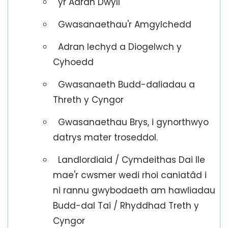
yr Adran Dwyll
Gwasanaethau'r Amgylchedd
Adran Iechyd a Diogelwch y
Cyhoedd
Gwasanaeth Budd-daliadau a
Threth y Cyngor
Gwasanaethau Brys, i gynorthwyo
datrys mater troseddol.
Landlordiaid / Cymdeithas Dai lle
mae'r cwsmer wedi rhoi caniatâd i
ni rannu gwybodaeth am hawliadau
Budd-dal Tai / Rhyddhad Treth y
Cyngor