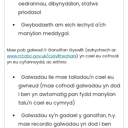
oedrannau, dibynyddion, statws
priodasol
Gwybodaeth am eich iechyd a'ch
manylion meddygol.
Mae pob galwad i'r Ganolfan Gyswllt (edrychwch ar:
www.rctcbc.gov.uk/cysylltwchani
) yn cael eu cofnodi
yn eu cyfanrwydd, ac eithrio:
Galwadau lle mae taliadau'n cael eu
gwneud (mae cofnodi galwadau yn dod
i ben yn awtomatig pan fydd manylion
talu'n cael eu cymryd)
Galwadau sy'n gadael y ganolfan, h.y.
mae recordio galwadau yn dod i ben