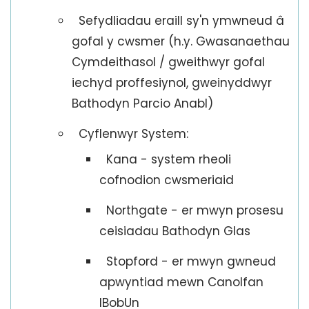
Sefydliadau eraill sy'n ymwneud â
gofal y cwsmer (h.y. Gwasanaethau
Cymdeithasol / gweithwyr gofal
iechyd proffesiynol, gweinyddwyr
Bathodyn Parcio Anabl)
Cyflenwyr System:
Kana - system rheoli
cofnodion cwsmeriaid
Northgate - er mwyn prosesu
ceisiadau Bathodyn Glas
Stopford - er mwyn gwneud
apwyntiad mewn Canolfan
IBobUn