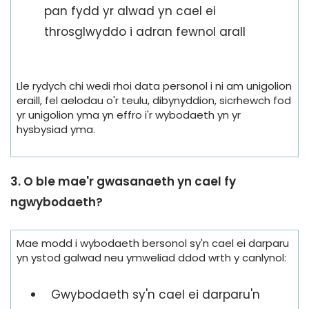
pan fydd yr alwad yn cael ei
throsglwyddo i adran fewnol arall
Lle rydych chi wedi rhoi data personol i ni am unigolion
eraill, fel aelodau o'r teulu, dibynyddion, sicrhewch fod
yr unigolion yma yn effro i'r wybodaeth yn yr
hysbysiad yma.
3.
O ble mae'r gwasanaeth yn cael fy
ngwybodaeth?
Mae modd i wybodaeth bersonol sy'n cael ei darparu
yn ystod galwad neu ymweliad ddod wrth y canlynol:
Gwybodaeth sy'n cael ei darparu'n