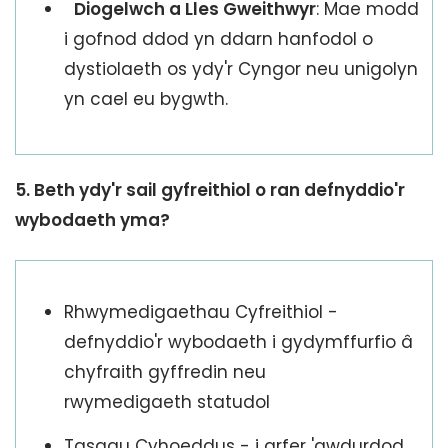
Diogelwch a Lles Gweithwyr
: Mae modd
i gofnod ddod yn ddarn hanfodol o
dystiolaeth os ydy'r Cyngor neu unigolyn
yn cael eu bygwth.
5. Beth ydy'r sail gyfreithiol o ran defnyddio'r
wybodaeth yma?
Rhwymedigaethau Cyfreithiol -
defnyddio'r wybodaeth i gydymffurfio â
chyfraith gyffredin neu
rwymedigaeth statudol
Tasgau Cyhoeddus - i arfer 'awdurdod