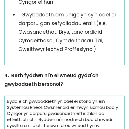
Cyngor ei hun
Gwybodaeth am unigolyn sy'n cael ei
darparu gan sefydliadau eraill (e.e.
Gwasanaethau Brys, Landlordiaid
Cymdeithasol, Cymdeithasau Tai,
Gweithwyr Iechyd Proffesiynol)
4. Beth fyddwn ni'n ei wneud gyda'ch
gwybodaeth bersonol?
Bydd eich gwybodaeth yn cael ei storio yn ein
Systemau Rheoli Cwsmeriaid er mwyn sicrhau bod y
Cyngor yn darparu gwasanaeth effeithlon ac
effeithiol i chi. Byddwn ni'n nodi eich bod chi wedi
cysylltu â ni a'ch rheswm dros wneud hynny.