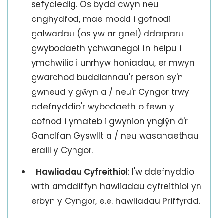
sefydledig. Os bydd cwyn neu
anghydfod, mae modd i gofnodi
galwadau (os yw ar gael) ddarparu
gwybodaeth ychwanegol i'n helpu i
ymchwilio i unrhyw honiadau, er mwyn
gwarchod buddiannau'r person sy'n
gwneud y gŵyn a / neu'r Cyngor trwy
ddefnyddio'r wybodaeth o fewn y
cofnod i ymateb i gwynion ynglŷn â'r
Ganolfan Gyswllt a / neu wasanaethau
eraill y Cyngor.
Hawliadau Cyfreithiol
: I'w ddefnyddio
wrth amddiffyn hawliadau cyfreithiol yn
erbyn y Cyngor, e.e. hawliadau Priffyrdd.