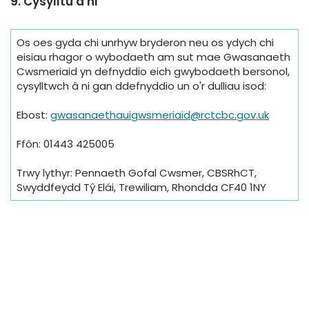
9. Cysylltu â ni
Os oes gyda chi unrhyw bryderon neu os ydych chi
eisiau rhagor o wybodaeth am sut mae Gwasanaeth
Cwsmeriaid yn defnyddio eich gwybodaeth bersonol,
cysylltwch â ni gan ddefnyddio un o'r dulliau isod:
Ebost:
gwasanaethauigwsmeriaid@rctcbc.gov.uk
Ffôn: 01443 425005
Trwy lythyr: Pennaeth Gofal Cwsmer, CBSRhCT,
Swyddfeydd Tŷ Elái, Trewiliam, Rhondda CF40 1NY