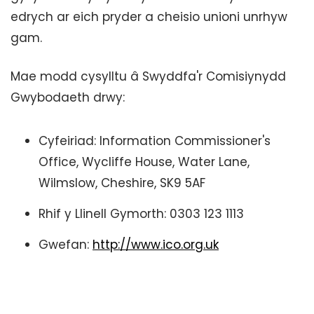
edrych ar eich pryder a cheisio unioni unrhyw
gam.
Mae modd cysylltu â Swyddfa'r Comisiynydd
Gwybodaeth drwy:
Cyfeiriad: Information Commissioner's
Office, Wycliffe House, Water Lane,
Wilmslow, Cheshire, SK9 5AF
Rhif y Llinell Gymorth: 0303 123 1113
Gwefan:
http://www.ico.org.uk