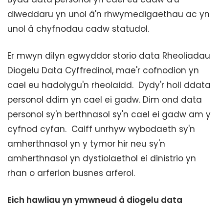
diweddaru yn unol â'n rhwymedigaethau ac yn
unol â chyfnodau cadw statudol.
Er mwyn dilyn egwyddor storio data Rheoliadau
Diogelu Data Cyffredinol, mae'r cofnodion yn
cael eu hadolygu'n rheolaidd. Dydy'r holl ddata
personol ddim yn cael ei gadw. Dim ond data
personol sy'n berthnasol sy'n cael ei gadw am y
cyfnod cyfan. Caiff unrhyw wybodaeth sy'n
amherthnasol yn y tymor hir neu sy'n
amherthnasol yn dystiolaethol ei dinistrio yn
rhan o arferion busnes arferol.
Eich hawliau yn ymwneud â diogelu data