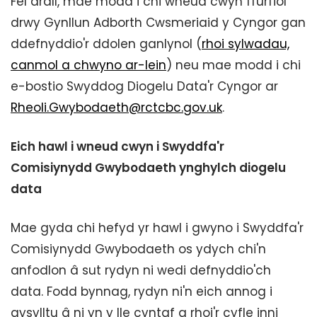
Fel arall, mae modd i chi wneud cwyn ffurfiol
drwy Gynllun Adborth Cwsmeriaid y Cyngor gan
ddefnyddio'r ddolen ganlynol (
rhoi sylwadau,
canmol a chwyno ar-lein
) neu mae modd i chi
e-bostio Swyddog Diogelu Data'r Cyngor ar
Rheoli.Gwybodaeth@rctcbc.gov.uk
.
Eich hawl i wneud cwyn i Swyddfa'r
Comisiynydd Gwybodaeth ynghylch diogelu
data
Mae gyda chi hefyd yr hawl i gwyno i Swyddfa'r
Comisiynydd Gwybodaeth os ydych chi'n
anfodlon â sut rydyn ni wedi defnyddio'ch
data. Fodd bynnag, rydyn ni'n eich annog i
gysylltu â ni yn y lle cyntaf a rhoi'r cyfle inni