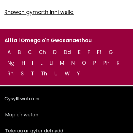
Rhowch gymorth inni wella
Alffa i Omega o'n Gwasanaethau
A
B
C
Ch
D
Dd
E
F
Ff
G
Ng
H
I
L
Ll
M
N
O
P
Ph
R
Rh
S
T
Th
U
W
Y
Cysylltwch â ni
Map o'r wefan
Telerau ar gyfer defnydd