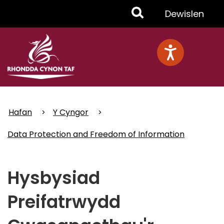
Skip
Toggle
Dewislen
to
main
Menu
content
Hafan
Y Cyngor
Data Protection and Freedom of Information
Hysbysiad
Preifatrwydd