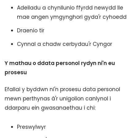
Adeiladu a chynllunio ffyrdd newydd lle
mae angen ymgynghori gyda'r cyhoedd
Draenio tir
Cynnal a chadw cerbydau'r Cyngor
Y mathau o ddata personol rydyn ni'n eu
prosesu
Efallai y byddwn ni'n prosesu data personol
mewn perthynas â'r unigolion canlynol i
ddarparu ein gwasanaethau i chi:
Preswylwyr