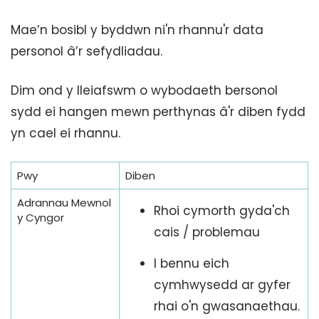
Mae’n bosibl y byddwn ni'n rhannu'r data
personol â’r sefydliadau.
Dim ond y lleiafswm o wybodaeth bersonol
sydd ei hangen mewn perthynas â'r diben fydd
yn cael ei rhannu.
Pwy
Diben
Adrannau Mewnol
Rhoi cymorth gyda'ch
y Cyngor
cais / problemau
I bennu eich
cymhwysedd ar gyfer
rhai o'n gwasanaethau.