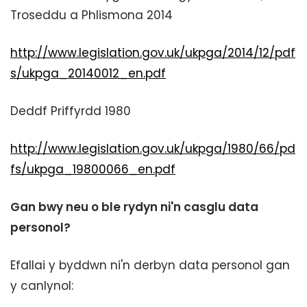
Troseddu a Phlismona 2014
http://www.legislation.gov.uk/ukpga/2014/12/pdf
s/ukpga_20140012_en.pdf
Deddf Priffyrdd 1980
http://www.legislation.gov.uk/ukpga/1980/66/pd
fs/ukpga_19800066_en.pdf
Gan bwy neu o ble rydyn ni'n casglu data
personol?
Efallai y byddwn ni'n derbyn data personol gan
y canlynol: