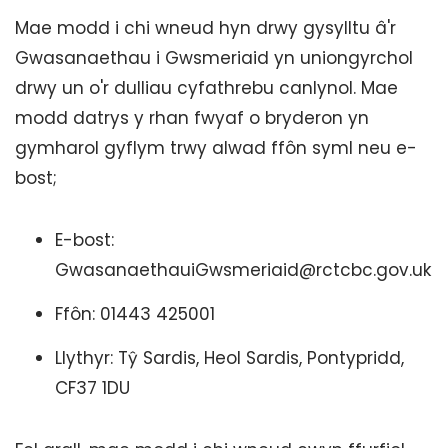
Mae modd i chi wneud hyn drwy gysylltu â'r
Gwasanaethau i Gwsmeriaid yn uniongyrchol
drwy un o'r dulliau cyfathrebu canlynol. Mae
modd datrys y rhan fwyaf o bryderon yn
gymharol gyflym trwy alwad ffôn syml neu e-
bost;
E-bost:
GwasanaethauiGwsmeriaid@rctcbc.gov.uk
Ffôn: 01443 425001
Llythyr: Tŷ Sardis, Heol Sardis, Pontypridd,
CF37 1DU