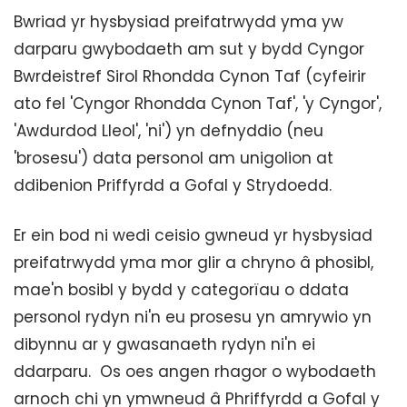
Bwriad yr hysbysiad preifatrwydd yma yw
darparu gwybodaeth am sut y bydd Cyngor
Bwrdeistref Sirol Rhondda Cynon Taf (cyfeirir
ato fel 'Cyngor Rhondda Cynon Taf', 'y Cyngor',
'Awdurdod Lleol', 'ni') yn defnyddio (neu
'brosesu') data personol am unigolion at
ddibenion Priffyrdd a Gofal y Strydoedd.
Er ein bod ni wedi ceisio gwneud yr hysbysiad
preifatrwydd yma mor glir a chryno â phosibl,
mae'n bosibl y bydd y categorïau o ddata
personol rydyn ni'n eu prosesu yn amrywio yn
dibynnu ar y gwasanaeth rydyn ni'n ei
ddarparu. Os oes angen rhagor o wybodaeth
arnoch chi yn ymwneud â Phriffyrdd a Gofal y