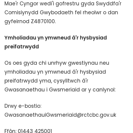
Mae'r Cyngor wedi'i gofrestru gyda Swyddfa'r
Comisiynydd Gwybodaeth fel rheolwr o dan
gyfeirnod Z4870100.
Ymholiadau yn ymwneud â'r hysbysiad
preifatrwydd
Os oes gyda chi unrhyw gwestiynau neu
ymholiadau yn ymwneud â'r hysbysiad
preifatrwydd yma, cysylltwch â'r
Gwasanaethau i Gwsmeriaid ar y canlynol:
Drwy e-bostio:
GwasanaethauiGwsmeriaid@rctcbc.gov.uk
Ffôn: 01443 425001