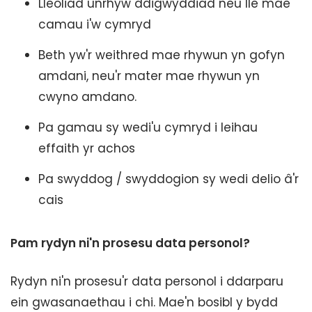
Lleoliad unrhyw ddigwyddiad neu lle mae
camau i'w cymryd
Beth yw'r weithred mae rhywun yn gofyn
amdani, neu'r mater mae rhywun yn
cwyno amdano.
Pa gamau sy wedi'u cymryd i leihau
effaith yr achos
Pa swyddog / swyddogion sy wedi delio â'r
cais
Pam rydyn ni'n prosesu data personol?
Rydyn ni'n prosesu'r data personol i ddarparu
ein gwasanaethau i chi. Mae'n bosibl y bydd