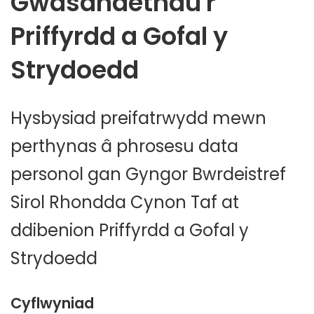
Gwasanaethau'r
Priffyrdd a Gofal y
Strydoedd
Hysbysiad preifatrwydd mewn
perthynas â phrosesu data
personol gan Gyngor Bwrdeistref
Sirol Rhondda Cynon Taf at
ddibenion Priffyrdd a Gofal y
Strydoedd
Cyflwyniad