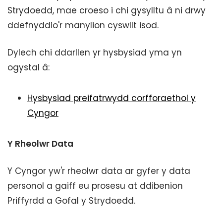
Strydoedd, mae croeso i chi gysylltu â ni drwy
ddefnyddio'r manylion cyswllt isod.
Dylech chi ddarllen yr hysbysiad yma yn
ogystal â:
Hysbysiad preifatrwydd corfforaethol y
Cyngor
Y Rheolwr Data
Y Cyngor yw'r rheolwr data ar gyfer y data
personol a gaiff eu prosesu at ddibenion
Priffyrdd a Gofal y Strydoedd.