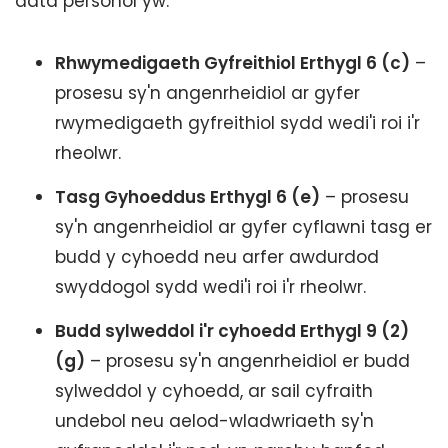
data personol yw:
Rhwymedigaeth Gyfreithiol Erthygl 6 (c)
–
prosesu sy'n angenrheidiol ar gyfer
rwymedigaeth gyfreithiol sydd wedi'i roi i'r
rheolwr.
Tasg Gyhoeddus Erthygl 6 (e)
– prosesu
sy'n angenrheidiol ar gyfer cyflawni tasg er
budd y cyhoedd neu arfer awdurdod
swyddogol sydd wedi'i roi i'r rheolwr.
Budd sylweddol i'r cyhoedd Erthygl 9 (2)
(g)
– prosesu sy'n angenrheidiol er budd
sylweddol y cyhoedd, ar sail cyfraith
undebol neu aelod-wladwriaeth sy'n