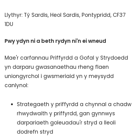
Llythyr: Tŷ Sardis, Heol Sardis, Pontypridd, CF37
1DU
Pwy ydyn ni a beth rydyn ni'n ei wneud
Mae'r carfannau Priffyrdd a Gofal y Strydoedd
yn darparu gwasanaethau rheng flaen
uniongyrchol i gwsmeriaid yn y meysydd
canlynol:
Strategaeth y priffyrdd a chynnal a chadw
rhwydwaith y priffyrdd, gan gynnwys
darpariaeth goleuadau'r stryd a lleoli
dodrefn stryd