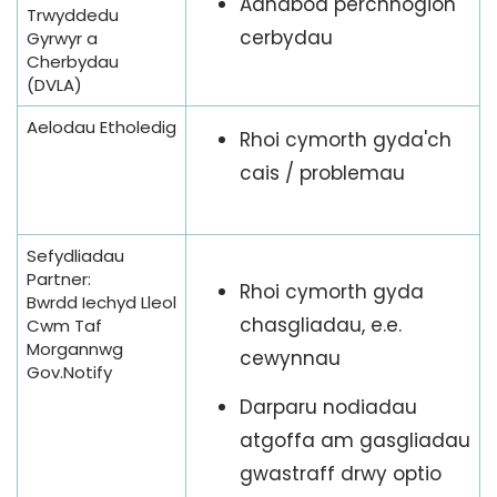
Adnabod perchnogion
Trwyddedu
cerbydau
Gyrwyr a
Cherbydau
(DVLA)
Aelodau Etholedig
Rhoi cymorth gyda'ch
cais / problemau
Sefydliadau
Partner:
Rhoi cymorth gyda
Bwrdd Iechyd Lleol
chasgliadau, e.e.
Cwm Taf
Morgannwg
cewynnau
Gov.Notify
Darparu nodiadau
atgoffa am gasgliadau
gwastraff drwy optio