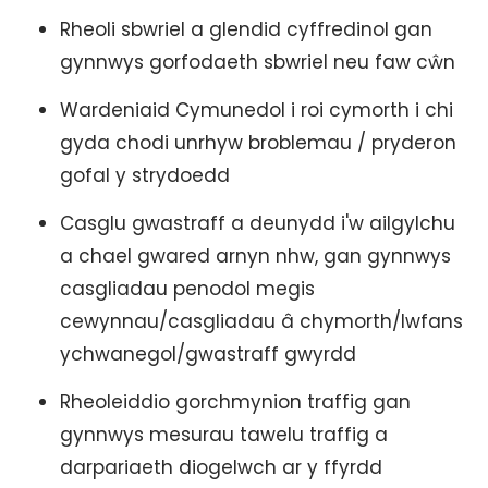
Rheoli sbwriel a glendid cyffredinol gan
gynnwys gorfodaeth sbwriel neu faw cŵn
Wardeniaid Cymunedol i roi cymorth i chi
gyda chodi unrhyw broblemau / pryderon
gofal y strydoedd
Casglu gwastraff a deunydd i'w ailgylchu
a chael gwared arnyn nhw, gan gynnwys
casgliadau penodol megis
cewynnau/casgliadau â chymorth/lwfans
ychwanegol/gwastraff gwyrdd
Rheoleiddio gorchmynion traffig gan
gynnwys mesurau tawelu traffig a
darpariaeth diogelwch ar y ffyrdd