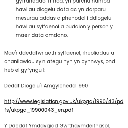
gyfraneddol i'r nod, yn parchu hanfod
hawliau diogelu data ac yn darparu
mesurau addas a phenodol i ddiogelu
hawliau sylfaenol a buddion y person y
mae'r data amdano.
Mae'r ddeddfwriaeth sylfaenol, rheoliadau a
chanllawiau sy'n ategu hyn yn cynnwys, ond
heb ei gyfyngu i:
Deddf Diogelu'r Amgylchedd 1990
http://www.legislation.gov.uk/ukpga/1990/43/pd
fs/ukpga_19900043_en.pdf
Y Ddeddf Ymddygiad Gwrthgymdeithasol,