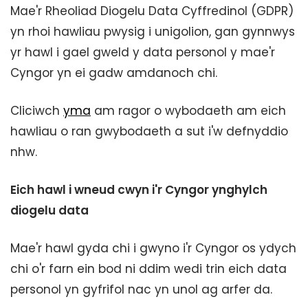
Mae'r Rheoliad Diogelu Data Cyffredinol (GDPR)
yn rhoi hawliau pwysig i unigolion, gan gynnwys
yr hawl i gael gweld y data personol y mae'r
Cyngor yn ei gadw amdanoch chi.
Cliciwch
yma
am ragor o wybodaeth am eich
hawliau o ran gwybodaeth a sut i'w defnyddio
nhw.
Eich hawl i wneud cwyn i'r Cyngor ynghylch
diogelu data
Mae'r hawl gyda chi i gwyno i'r Cyngor os ydych
chi o'r farn ein bod ni ddim wedi trin eich data
personol yn gyfrifol nac yn unol ag arfer da.