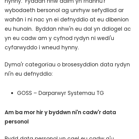
hynny. Fyddan nhw ddim yn rhannu'r
wybodaeth bersonol ag unrhyw sefydliad ar
wahân i ni nac yn ei defnyddio at eu dibenion
eu hunain. Byddan nhw'n eu dal yn ddiogel ac
yn eu cadw am y cyfnod rydyn ni wedi'u
cyfarwyddo i wneud hynny.
Dyma'r categorïau o brosesyddion data rydyn
ni'n eu defnyddio:
GOSS – Darparwyr Systemau TG
Am ba mor hir y byddwn ni'n cadw'r data
personol
Bydd data personol yn cael eu cadw a'u