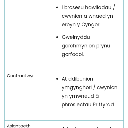
I brosesu hawliadau /
cwynion a wnaed yn
erbyn y Cyngor.
Gweinyddu
gorchmynion prynu
gorfodol.
Contractwyr
At ddibenion
ymgynghori / cwynion
yn ymwneud â
phrosiectau Priffyrdd
Asiantaeth