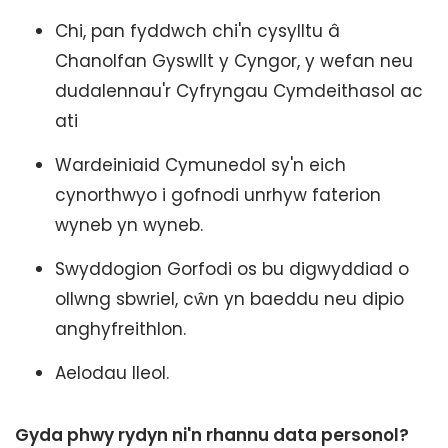
Chi, pan fyddwch chi'n cysylltu â
Chanolfan Gyswllt y Cyngor, y wefan neu
dudalennau'r Cyfryngau Cymdeithasol ac
ati
Wardeiniaid Cymunedol sy'n eich
cynorthwyo i gofnodi unrhyw faterion
wyneb yn wyneb.
Swyddogion Gorfodi os bu digwyddiad o
ollwng sbwriel, cŵn yn baeddu neu dipio
anghyfreithlon.
Aelodau lleol.
Gyda phwy rydyn ni'n rhannu data personol?