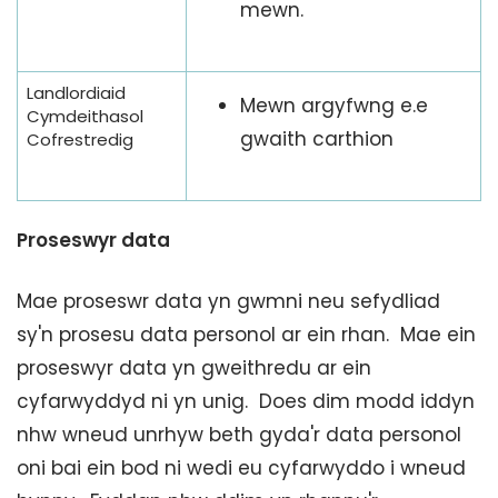
mewn.
Landlordiaid
Mewn argyfwng e.e
Cymdeithasol
gwaith carthion
Cofrestredig
Proseswyr data
Mae proseswr data yn gwmni neu sefydliad
sy'n prosesu data personol ar ein rhan. Mae ein
proseswyr data yn gweithredu ar ein
cyfarwyddyd ni yn unig. Does dim modd iddyn
nhw wneud unrhyw beth gyda'r data personol
oni bai ein bod ni wedi eu cyfarwyddo i wneud