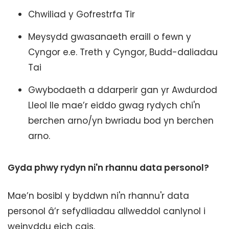
Chwiliad y Gofrestrfa Tir
Meysydd gwasanaeth eraill o fewn y
Cyngor e.e. Treth y Cyngor, Budd-daliadau
Tai
Gwybodaeth a ddarperir gan yr Awdurdod
Lleol lle mae’r eiddo gwag rydych chi'n
berchen arno/yn bwriadu bod yn berchen
arno.
Gyda phwy rydyn ni'n rhannu data personol?
Mae’n bosibl y byddwn ni'n rhannu'r data
personol â’r sefydliadau allweddol canlynol i
weinyddu eich cais.