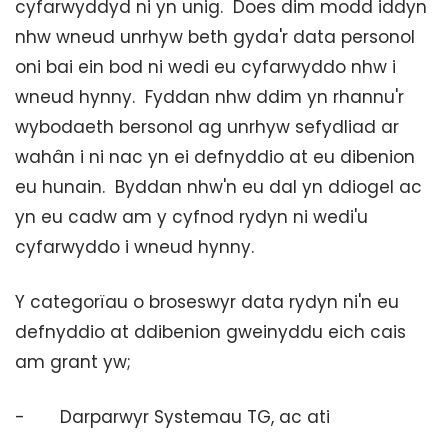
cyfarwyddyd ni yn unig. Does dim modd iddyn
nhw wneud unrhyw beth gyda'r data personol
oni bai ein bod ni wedi eu cyfarwyddo nhw i
wneud hynny. Fyddan nhw ddim yn rhannu'r
wybodaeth bersonol ag unrhyw sefydliad ar
wahân i ni nac yn ei defnyddio at eu dibenion
eu hunain. Byddan nhw'n eu dal yn ddiogel ac
yn eu cadw am y cyfnod rydyn ni wedi'u
cyfarwyddo i wneud hynny.
Y categorïau o broseswyr data rydyn ni'n eu
defnyddio at ddibenion gweinyddu eich cais
am grant yw;
- Darparwyr Systemau TG, ac ati