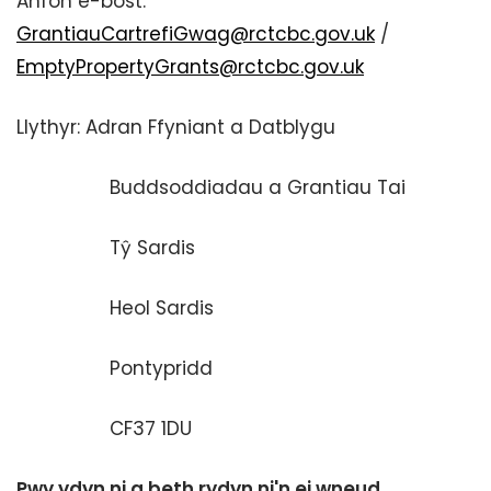
Anfon e-bost:
GrantiauCartrefiGwag@rctcbc.gov.uk
/
EmptyPropertyGrants@rctcbc.gov.uk
Llythyr: Adran Ffyniant a Datblygu
Buddsoddiadau a Grantiau Tai
Tŷ Sardis
Heol Sardis
Pontypridd
CF37 1DU
Pwy ydyn ni a beth rydyn ni'n ei wneud