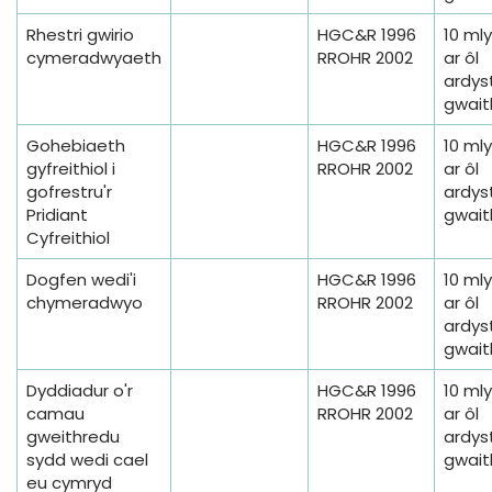
Rhestri gwirio
HGC&R 1996
10 ml
cymeradwyaeth
RROHR 2002
ar ôl
ardyst
gwait
Gohebiaeth
HGC&R 1996
10 ml
gyfreithiol i
RROHR 2002
ar ôl
gofrestru'r
ardyst
Pridiant
gwait
Cyfreithiol
Dogfen wedi'i
HGC&R 1996
10 ml
chymeradwyo
RROHR 2002
ar ôl
ardyst
gwait
Dyddiadur o'r
HGC&R 1996
10 ml
camau
RROHR 2002
ar ôl
gweithredu
ardyst
sydd wedi cael
gwait
eu cymryd