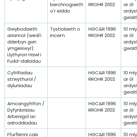
berchnogaeth
RROHR 2002
ar ôl
o'r eiddo
ardyst
gwait
Gwybodaeth
Tystiolaeth o
HGC&R 1996
10 ml
ariannol (wedi'i
incwm
RROHR 2002
ar ôl
dderbyn gan
ardyst
ymgeiswyr)
gwait
Llythyron Hawl i
Fudd-daliadau
Cyfrifiadau
HGC&R 1996
10 ml
strwythurol /
RROHR 2002
ar ôl
dyluniadau
ardyst
gwait
Amcangyfrifon /
HGC&R 1996
10 ml
Dyfynbrisiau
RROHR 2002
ar ôl
Arbenigol ac
ardyst
adroddiadau
gwait
Ffurflenni cais
HGC&R 1996
10 ml