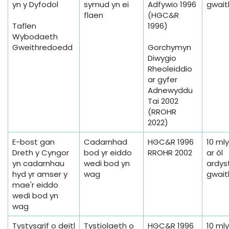
yn y Dyfodol
symud yn ei
Adfywio 1996
gwait
flaen
(HGC&R
Taflen
1996)
Wybodaeth
Gweithredoedd
Gorchymyn
Diwygio
Rheoleiddio
ar gyfer
Adnewyddu
Tai 2002
(RROHR
2022)
E-bost gan
Cadarnhad
HGC&R 1996
10 ml
Dreth y Cyngor
bod yr eiddo
RROHR 2002
ar ôl
yn cadarnhau
wedi bod yn
ardyst
hyd yr amser y
wag
gwait
mae'r eiddo
wedi bod yn
wag
Tystysgrif o deitl
Tystiolaeth o
HGC&R 1996
10 ml