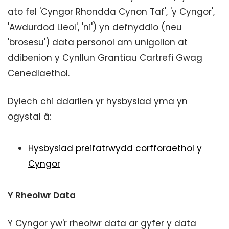
ato fel 'Cyngor Rhondda Cynon Taf', 'y Cyngor',
'Awdurdod Lleol', 'ni') yn defnyddio (neu
'brosesu') data personol am unigolion at
ddibenion y Cynllun Grantiau Cartrefi Gwag
Cenedlaethol.
Dylech chi ddarllen yr hysbysiad yma yn
ogystal â:
Hysbysiad preifatrwydd corfforaethol y
Cyngor
Y Rheolwr Data
Y Cyngor yw'r rheolwr data ar gyfer y data