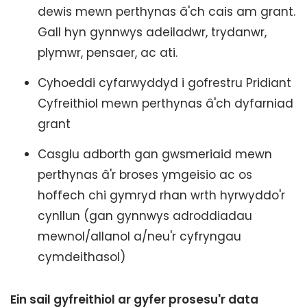
dewis mewn perthynas â'ch cais am grant.
Gall hyn gynnwys adeiladwr, trydanwr,
plymwr, pensaer, ac ati.
Cyhoeddi cyfarwyddyd i gofrestru Pridiant
Cyfreithiol mewn perthynas â'ch dyfarniad
grant
Casglu adborth gan gwsmeriaid mewn
perthynas â'r broses ymgeisio ac os
hoffech chi gymryd rhan wrth hyrwyddo'r
cynllun (gan gynnwys adroddiadau
mewnol/allanol a/neu'r cyfryngau
cymdeithasol)
Ein sail gyfreithiol ar gyfer prosesu'r data