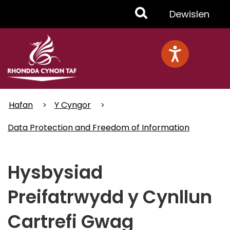
Skip
Toggle
Dewislen
to
main
Menu
content
Hafan
Y Cyngor
Data Protection and Freedom of Information
Hysbysiad
Preifatrwydd y Cynllun
Cartrefi Gwag