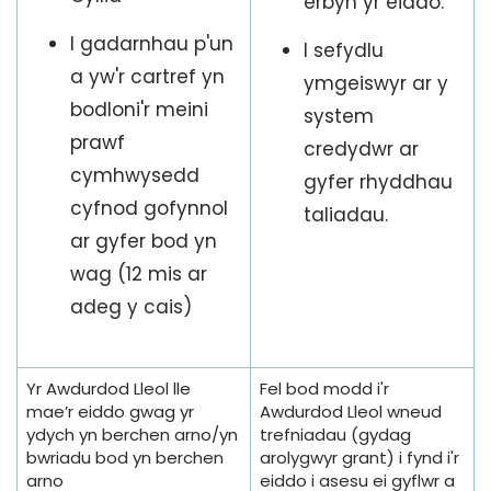
erbyn yr eiddo.
I gadarnhau p'un
I sefydlu
a yw'r cartref yn
ymgeiswyr ar y
bodloni'r meini
system
prawf
credydwr ar
cymhwysedd
gyfer rhyddhau
cyfnod gofynnol
taliadau.
ar gyfer bod yn
wag (12 mis ar
adeg y cais)
Yr Awdurdod Lleol lle
Fel bod modd i'r
mae’r eiddo gwag yr
Awdurdod Lleol wneud
ydych yn berchen arno/yn
trefniadau (gydag
bwriadu bod yn berchen
arolygwyr grant) i fynd i'r
arno
eiddo i asesu ei gyflwr a