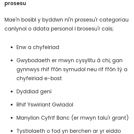
prosesu
Mae'n bosibl y byddwn ni'n prosesu'r categorïau
canlynol o ddata personol i brosesu'r cais;
Enw a chyfeiriad
Gwybodaeth er mwyn cysylltu â chi, gan
gynnwys rhif ffôn symudol neu rif ffôn tŷ a
chyfeiriad e-bost
Dyddiad geni
Rhif Yswiriant Gwladol
Manylion Cyfrif Banc (er mwyn talu'r grant)
Tystiolaeth o fod yn berchen ar yr eiddo