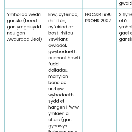
gwait
Ymholiad wedi’i
Enw, cyfeiriad,
HGC&R 1996
2 flyn
ganslo (boed
rhif ffôn,
RROHR 2002
ôl i’r
gan ymgeisydd
cyfeiriad e-
ymhol
neu gan
bost, rhifau
gael e
Awdurdod Lleol)
Yswiriant
gansl
Gwladol,
gwybodaeth
ariannol, hawl i
fudd-
daliadau,
manylion
banc ac
unrhyw
wybodaeth
sydd ei
hangen i fwrw
ymlaen â
chais (gan
gynnwys
llythyron ac e-