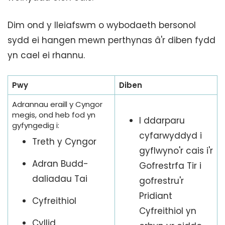
Dim ond y lleiafswm o wybodaeth bersonol
sydd ei hangen mewn perthynas â'r diben fydd
yn cael ei rhannu.
Pwy
Diben
Adrannau eraill y Cyngor
megis, ond heb fod yn
I ddarparu
gyfyngedig i:
cyfarwyddyd i
Treth y Cyngor
gyflwyno'r cais i'r
Adran Budd-
Gofrestrfa Tir i
daliadau Tai
gofrestru'r
Pridiant
Cyfreithiol
Cyfreithiol yn
Cyllid