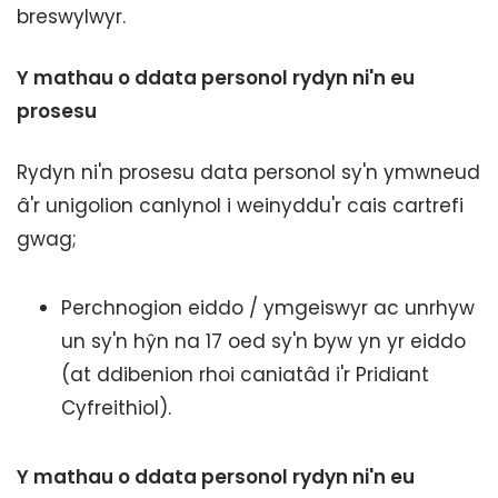
breswylwyr.
Y mathau o ddata personol rydyn ni'n eu
prosesu
Rydyn ni'n prosesu data personol sy'n ymwneud
â'r unigolion canlynol i weinyddu'r cais cartrefi
gwag;
Perchnogion eiddo / ymgeiswyr ac unrhyw
un sy'n hŷn na 17 oed sy'n byw yn yr eiddo
(at ddibenion rhoi caniatâd i'r Pridiant
Cyfreithiol).
Y mathau o ddata personol rydyn ni'n eu