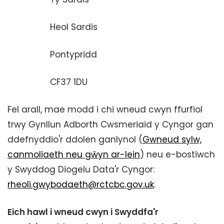
Heol Sardis
Pontypridd
CF37 1DU
Fel arall, mae modd i chi wneud cwyn ffurfiol
trwy Gynllun Adborth Cwsmeriaid y Cyngor gan
ddefnyddio'r ddolen ganlynol (
Gwneud sylw,
canmoliaeth neu gŵyn ar-lein
) neu e-bostiwch
y Swyddog Diogelu Data'r Cyngor:
rheoli.gwybodaeth@rctcbc.gov.uk
.
Eich hawl i wneud cwyn i Swyddfa'r