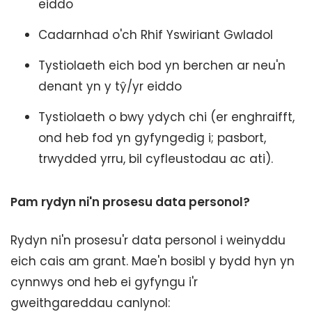
eiddo
Cadarnhad o'ch Rhif Yswiriant Gwladol
Tystiolaeth eich bod yn berchen ar neu'n
denant yn y tŷ/yr eiddo
Tystiolaeth o bwy ydych chi (er enghraifft,
ond heb fod yn gyfyngedig i; pasbort,
trwydded yrru, bil cyfleustodau ac ati).
Pam rydyn ni'n prosesu data personol?
Rydyn ni'n prosesu'r data personol i weinyddu
eich cais am grant. Mae'n bosibl y bydd hyn yn
cynnwys ond heb ei gyfyngu i'r
gweithgareddau canlynol: