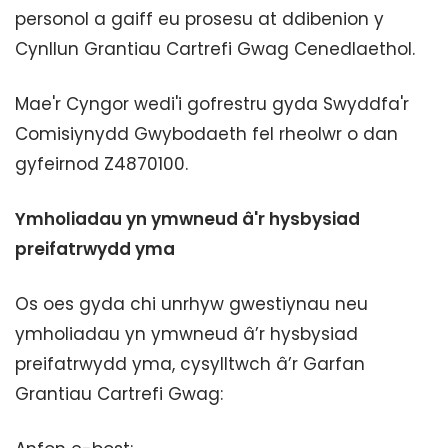
personol a gaiff eu prosesu at ddibenion y
Cynllun Grantiau Cartrefi Gwag Cenedlaethol.
Mae'r Cyngor wedi'i gofrestru gyda Swyddfa'r
Comisiynydd Gwybodaeth fel rheolwr o dan
gyfeirnod Z4870100.
Ymholiadau yn ymwneud â'r hysbysiad
preifatrwydd yma
Os oes gyda chi unrhyw gwestiynau neu
ymholiadau yn ymwneud â’r hysbysiad
preifatrwydd yma, cysylltwch â’r Garfan
Grantiau Cartrefi Gwag: