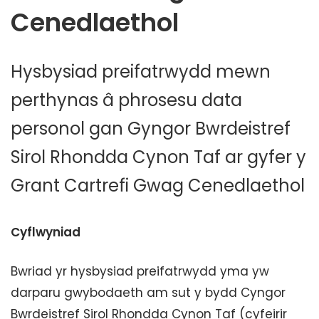
Cenedlaethol
Hysbysiad preifatrwydd mewn
perthynas â phrosesu data
personol gan Gyngor Bwrdeistref
Sirol Rhondda Cynon Taf ar gyfer y
Grant Cartrefi Gwag Cenedlaethol
Cyflwyniad
Bwriad yr hysbysiad preifatrwydd yma yw
darparu gwybodaeth am sut y bydd Cyngor
Bwrdeistref Sirol Rhondda Cynon Taf (cyfeirir