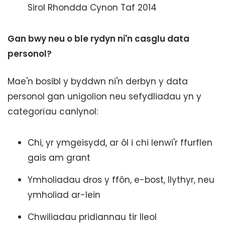
Sirol Rhondda Cynon Taf 2014
Gan bwy neu o ble rydyn ni'n casglu data
personol?
Mae'n bosibl y byddwn ni'n derbyn y data
personol gan unigolion neu sefydliadau yn y
categorïau canlynol:
Chi, yr ymgeisydd, ar ôl i chi lenwi'r ffurflen
gais am grant
Ymholiadau dros y ffôn, e-bost, llythyr, neu
ymholiad ar-lein
Chwiliadau pridiannau tir lleol