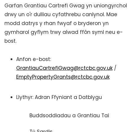
Garfan Grantiau Cartrefi Gwag yn uniongyrchol
drwy un o'r dulliau cyfathrebu canlynol. Mae
modd datrys y rhan fwyaf o bryderon yn
gymharol gyflym trwy alwad ffôn syml neu e-
bost.
Anfon e-bost:
GrantiauCartrefiGwag@rctcbc.gov.uk
/
EmptyPropertyGrants@rctcbc.gov.uk
Llythyr: Adran Ffyniant a Datblygu
Buddsoddiadau a Grantiau Tai
Tŷ Sardis