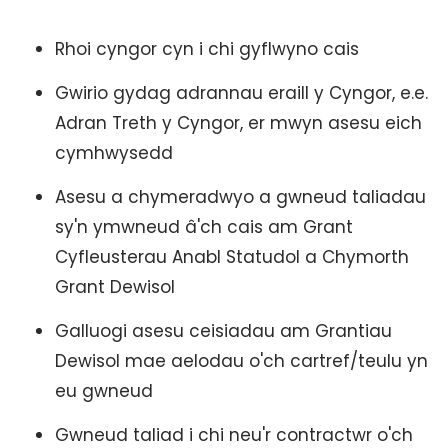
Rhoi cyngor cyn i chi gyflwyno cais
Gwirio gydag adrannau eraill y Cyngor, e.e.
Adran Treth y Cyngor, er mwyn asesu eich
cymhwysedd
Asesu a chymeradwyo a gwneud taliadau
sy'n ymwneud â'ch cais am Grant
Cyfleusterau Anabl Statudol a Chymorth
Grant Dewisol
Galluogi asesu ceisiadau am Grantiau
Dewisol mae aelodau o'ch cartref/teulu yn
eu gwneud
Gwneud taliad i chi neu'r contractwr o'ch