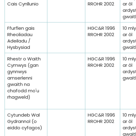
Cais Cynllunio
RROHR 2002
ar ôl
ardyst
gwait
Ffurflen gais
HGC&R 1996
10 ml
Rheoliadau
RROHR 2002
ar ôl
Adeiladu /
ardyst
Hysbysiad
gwait
Rhestr o Waith
HGC&R 1996
10 ml
Cymwys (gan
RROHR 2002
ar ôl
gynnwys
ardyst
amserlenni
gwait
gwaith na
chafodd mo'u
rhagweld)
Cytundeb Wal
HGC&R 1996
10 ml
Gydrannol (o
RROHR 2002
ar ôl
eiddo cyfagos)
ardyst
gwait