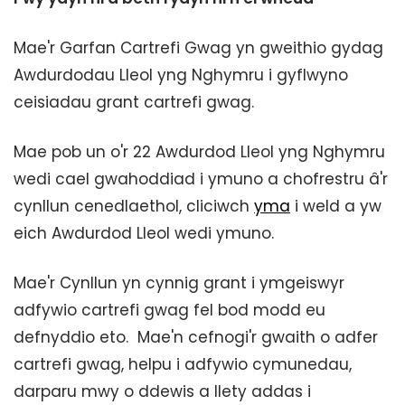
Mae'r Garfan Cartrefi Gwag yn gweithio gydag
Awdurdodau Lleol yng Nghymru i gyflwyno
ceisiadau grant cartrefi gwag.
Mae pob un o'r 22 Awdurdod Lleol yng Nghymru
wedi cael gwahoddiad i ymuno a chofrestru â'r
cynllun cenedlaethol, cliciwch
yma
i weld a yw
eich Awdurdod Lleol wedi ymuno.
Mae'r Cynllun yn cynnig grant i ymgeiswyr
adfywio cartrefi gwag fel bod modd eu
defnyddio eto. Mae'n cefnogi'r gwaith o adfer
cartrefi gwag, helpu i adfywio cymunedau,
darparu mwy o ddewis a llety addas i