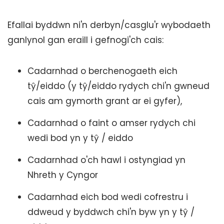
Efallai byddwn ni'n derbyn/casglu'r wybodaeth
ganlynol gan eraill i gefnogi'ch cais:
Cadarnhad o berchenogaeth eich
tŷ/eiddo (y tŷ/eiddo rydych chi'n gwneud
cais am gymorth grant ar ei gyfer),
Cadarnhad o faint o amser rydych chi
wedi bod yn y tŷ / eiddo
Cadarnhad o'ch hawl i ostyngiad yn
Nhreth y Cyngor
Cadarnhad eich bod wedi cofrestru i
ddweud y byddwch chi'n byw yn y tŷ /