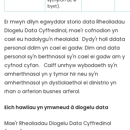
byst).
Er mwyn dilyn egwyddor storio data Rheoliadau
Diogelu Data Cyffredinol, mae'r cofnodion yn
cael eu hadolygu'n rheolaidd. Dydy'r holl ddata
personol ddim yn cael ei gadw. Dim ond data
personol sy'n berthnasol sy'n cael ei gadw am y
cyfnod cyfan. Caiff unrhyw wybodaeth sy'n
amherthnasol yn y tymor hir neu sy'n
amherthnasol yn dystiolaethol ei dinistrio yn
rhan o arferion busnes arferol.
Eich hawliau yn ymwneud â diogelu data
Mae'r Rheoliadau Diogelu Data Cyffredinol