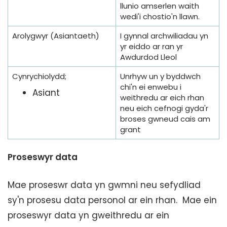
llunio amserlen waith
wedi'i chostio'n llawn.
Arolygwyr (Asiantaeth)
I gynnal archwiliadau yn
yr eiddo ar ran yr
Awdurdod Lleol
Cynrychiolydd;
Unrhyw un y byddwch
chi'n ei enwebu i
Asiant
weithredu ar eich rhan
neu eich cefnogi gyda'r
broses gwneud cais am
grant
Proseswyr data
Mae proseswr data yn gwmni neu sefydliad
sy'n prosesu data personol ar ein rhan. Mae ein
proseswyr data yn gweithredu ar ein