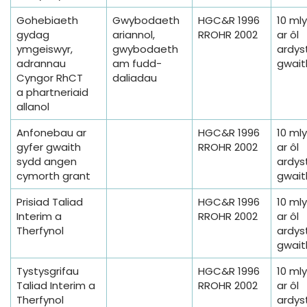
Gohebiaeth
Gwybodaeth
HGC&R 1996
10 ml
gydag
ariannol,
RROHR 2002
ar ôl
ymgeiswyr,
gwybodaeth
ardyst
adrannau
am fudd-
gwait
Cyngor RhCT
daliadau
a phartneriaid
allanol
Anfonebau ar
HGC&R 1996
10 ml
gyfer gwaith
RROHR 2002
ar ôl
sydd angen
ardyst
cymorth grant
gwait
Prisiad Taliad
HGC&R 1996
10 ml
Interim a
RROHR 2002
ar ôl
Therfynol
ardyst
gwait
Tystysgrifau
HGC&R 1996
10 ml
Taliad Interim a
RROHR 2002
ar ôl
Therfynol
ardyst