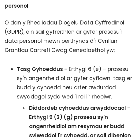
personol
O dan y Rheoliadau Diogelu Data Cyffredinol
(GDPR), ein sail gyfreithlon ar gyfer prosesu'r
data personol mewn perthynas â'r Cynllun
Grantiau Cartrefi Gwag Cenedlaethol yw;
Tasg Gyhoeddus –
Erthygl 6 (e) – prosesu
sy'n angenrheidiol ar gyfer cyflawni tasg er
budd y cyhoedd neu arfer awdurdod
swyddogol sydd wedi'i roi i'r rheolwr.
Diddordeb cyhoeddus arwyddocaol -
Erthygl 9 (2) (g) prosesu sy'n
angenrheidiol am resymau er budd
sylweddol i'r cyhoedd, ar sail dibenion