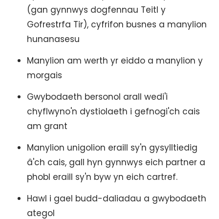
(gan gynnwys dogfennau Teitl y
Gofrestrfa Tir), cyfrifon busnes a manylion
hunanasesu
Manylion am werth yr eiddo a manylion y
morgais
Gwybodaeth bersonol arall wedi'i
chyflwyno'n dystiolaeth i gefnogi'ch cais
am grant
Manylion unigolion eraill sy'n gysylltiedig
â'ch cais, gall hyn gynnwys eich partner a
phobl eraill sy'n byw yn eich cartref.
Hawl i gael budd-daliadau a gwybodaeth
ategol