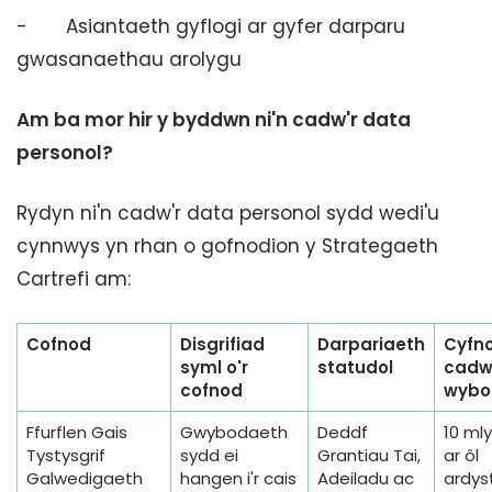
- Asiantaeth gyflogi ar gyfer darparu
gwasanaethau arolygu
Am ba mor hir y byddwn ni'n cadw'r data
personol?
Rydyn ni'n cadw'r data personol sydd wedi'u
cynnwys yn rhan o gofnodion y Strategaeth
Cartrefi am:
Cofnod
Disgrifiad
Darpariaeth
Cyfn
syml o'r
statudol
cadw
cofnod
wybo
Ffurflen Gais
Gwybodaeth
Deddf
10 ml
Tystysgrif
sydd ei
Grantiau Tai,
ar ôl
Galwedigaeth
hangen i'r cais
Adeiladu ac
ardyst