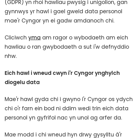
(GDPR) yn rhoi hawliau pwysig i unigolion, gan
gynnwys yr hawl i gael gweld data personol
mae'r Cyngor yn ei gadw amdanoch chi.
Cliciwch
yma
am ragor o wybodaeth am eich
hawliau o ran gwybodaeth a sut i'w defnyddio
nhw.
Eich hawl i wneud cwyn i'r Cyngor ynghylch
diogelu data
Mae'r hawl gyda chi i gwyno i'r Cyngor os ydych
chi o'r farn ein bod ni ddim wedi trin eich data
personol yn gyfrifol nac yn unol ag arfer da.
Mae modd i chi wneud hyn drwy gysylltu â'r