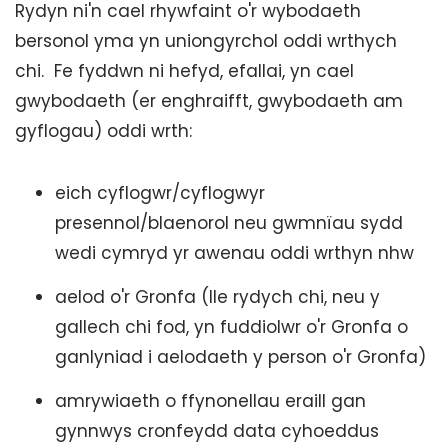
Rydyn ni'n cael rhywfaint o'r wybodaeth
bersonol yma yn uniongyrchol oddi wrthych
chi. Fe fyddwn ni hefyd, efallai, yn cael
gwybodaeth (er enghraifft, gwybodaeth am
gyflogau) oddi wrth:
eich cyflogwr/cyflogwyr
presennol/blaenorol neu gwmnïau sydd
wedi cymryd yr awenau oddi wrthyn nhw
aelod o'r Gronfa (lle rydych chi, neu y
gallech chi fod, yn fuddiolwr o'r Gronfa o
ganlyniad i aelodaeth y person o'r Gronfa)
amrywiaeth o ffynonellau eraill gan
gynnwys cronfeydd data cyhoeddus