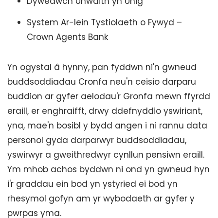
Dywedwch Unwaith yn Unig
System Ar-lein Tystiolaeth o Fywyd –
Crown Agents Bank
Yn ogystal â hynny, pan fyddwn ni'n gwneud
buddsoddiadau Cronfa neu'n ceisio darparu
buddion ar gyfer aelodau'r Gronfa mewn ffyrdd
eraill, er enghraifft, drwy ddefnyddio yswiriant,
yna, mae'n bosibl y bydd angen i ni rannu data
personol gyda darparwyr buddsoddiadau,
yswirwyr a gweithredwyr cynllun pensiwn eraill.
Ym mhob achos byddwn ni ond yn gwneud hyn
i'r graddau ein bod yn ystyried ei bod yn
rhesymol gofyn am yr wybodaeth ar gyfer y
pwrpas yma.