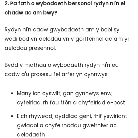
2.
Pa fath o wybodaeth bersonol rydyn ni'n ei
chadw ac am bwy?
Rydyn ni'n cadw gwybodaeth am y bobl sy
wedi bod yn aelodau yn y gorffennol ac am yr
aelodau presennol.
Bydd y mathau o wybodaeth rydyn ni'n eu
cadw a'u prosesu fel arfer yn cynnwys:
Manylion cyswllt, gan gynnwys enw,
cyfeiriad, rhifau ffôn a chyfeiriad e-bost
Eich rhywedd, dyddiad geni, rhif yswiriant
gwladol a chyfeirnodau gweithiwr ac
aelodaeth