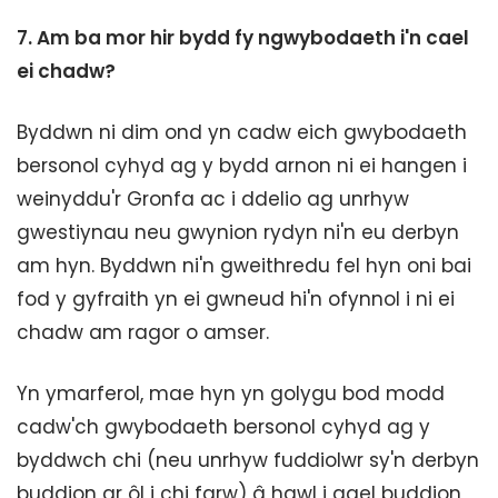
7.
Am ba mor hir bydd fy ngwybodaeth i'n cael
ei chadw?
Byddwn ni dim ond yn cadw eich gwybodaeth
bersonol cyhyd ag y bydd arnon ni ei hangen i
weinyddu'r Gronfa ac i ddelio ag unrhyw
gwestiynau neu gwynion rydyn ni'n eu derbyn
am hyn. Byddwn ni'n gweithredu fel hyn oni bai
fod y gyfraith yn ei gwneud hi'n ofynnol i ni ei
chadw am ragor o amser.
Yn ymarferol, mae hyn yn golygu bod modd
cadw'ch gwybodaeth bersonol cyhyd ag y
byddwch chi (neu unrhyw fuddiolwr sy'n derbyn
buddion ar ôl i chi farw) â hawl i gael buddion