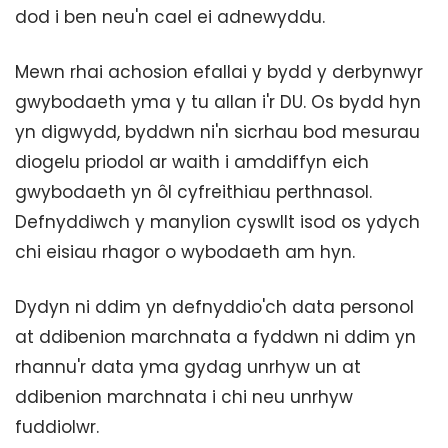
dod i ben neu'n cael ei adnewyddu.
Mewn rhai achosion efallai y bydd y derbynwyr
gwybodaeth yma y tu allan i'r DU. Os bydd hyn
yn digwydd, byddwn ni'n sicrhau bod mesurau
diogelu priodol ar waith i amddiffyn eich
gwybodaeth yn ôl cyfreithiau perthnasol.
Defnyddiwch y manylion cyswllt isod os ydych
chi eisiau rhagor o wybodaeth am hyn.
Dydyn ni ddim yn defnyddio'ch data personol
at ddibenion marchnata a fyddwn ni ddim yn
rhannu'r data yma gydag unrhyw un at
ddibenion marchnata i chi neu unrhyw
fuddiolwr.