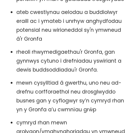
ateb cwestiynau aelodau a buddiolwyr
eraill ac i ymateb i unrhyw anghydfodau
potensial neu wirioneddol sy'n ymwneud
â'r Gronfa
rheoli rhwymedigaethau'r Gronfa, gan
gynnwys cytuno i drefniadau yswiriant a
dewis buddsoddiadau'r Gronfa.
mewn cysylltiad â gwerthu, uno neu ad-
drefnu corfforaethol neu drosglwyddo
busnes gan y cyflogwyr sy’n cymryd rhan
yn y Gronfa a’u cwmnïau grŵp
cymryd rhan mewn
arolygon/ymghynghoriadau yn ymwneud