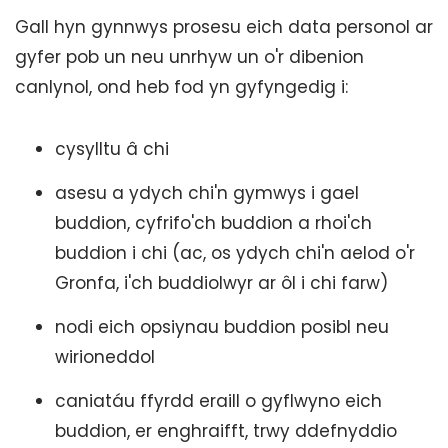
Gall hyn gynnwys prosesu eich data personol ar
gyfer pob un neu unrhyw un o'r dibenion
canlynol, ond heb fod yn gyfyngedig i:
cysylltu â chi
asesu a ydych chi'n gymwys i gael
buddion, cyfrifo'ch buddion a rhoi'ch
buddion i chi (ac, os ydych chi'n aelod o'r
Gronfa, i'ch buddiolwyr ar ôl i chi farw)
nodi eich opsiynau buddion posibl neu
wirioneddol
caniatáu ffyrdd eraill o gyflwyno eich
buddion, er enghraifft, trwy ddefnyddio