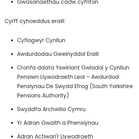
Gwasanaethau cadw cyfrifon
Cyrff cyhoeddus eraill:
Cyflogwyr Cynllun
Awdurdodau Gweinyddol Eraill
Cronfa ddata Yswiriant Gwladol y Cynllun
Pensiwn Llywodraeth Leol – Awdurdod
Pensiynau De Swydd Efrog (South Yorkshire
Pensions Authority)
Swyddfa Archwilio Cymru
Yr Adran Gwaith a Phensiynau
Adran Actiwari'r Llywodraeth