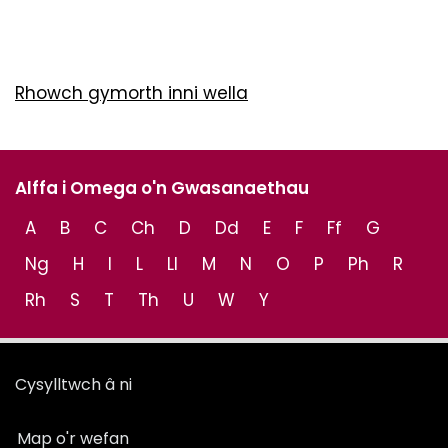
Rhowch gymorth inni wella
Alffa i Omega o'n Gwasanaethau
A
B
C
Ch
D
Dd
E
F
Ff
G
Ng
H
I
L
Ll
M
N
O
P
Ph
R
Rh
S
T
Th
U
W
Y
Cysylltwch â ni
Map o'r wefan