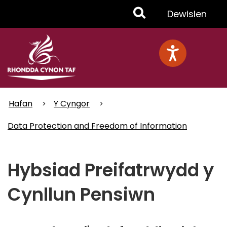
Skip
Toggle
Dewislen
to
main
Menu
content
Hafan
Y Cyngor
Data Protection and Freedom of Information
Hybsiad Preifatrwydd y
Cynllun Pensiwn