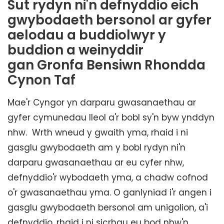
Sut rydyn ni'n defnyddio eich
gwybodaeth bersonol ar gyfer
aelodau a buddiolwyr y
buddion a weinyddir
gan
Gronfa Bensiwn Rhondda
Cynon Taf
Mae'r Cyngor yn darparu gwasanaethau ar
gyfer cymunedau lleol a'r bobl sy'n byw ynddyn
nhw. Wrth wneud y gwaith yma, rhaid i ni
gasglu gwybodaeth am y bobl rydyn ni'n
darparu gwasanaethau ar eu cyfer nhw,
defnyddio'r wybodaeth yma, a chadw cofnod
o'r gwasanaethau yma. O ganlyniad i'r angen i
gasglu gwybodaeth bersonol am unigolion, a'i
defnyddio, rhaid i ni sicrhau eu bod nhw'n