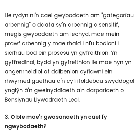
Lle rydyn ni'n cael gwybodaeth am "gategorïau
arbennig" o ddata sy'n arbennig o sensitif,
megis gwybodaeth am iechyd, mae meini
prawf arbennig y mae rhaid i ni'u bodloni i
sicrhau bod ein prosesu yn gyfreithlon. Yn
gyffredinol, bydd yn gyfreithlon lle mae hyn yn
angenrheidiol at ddibenion cyflawni ein
rhwymedigaethau a'n cyfrifoldebau swyddogol
ynglŷn â'n gweinyddiaeth a'n darpariaeth o
Bensiynau Llywodraeth Leol.
3.
O ble mae'r gwasanaeth yn cael fy
ngwybodaeth?