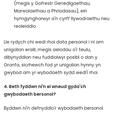
(megis y Gofrestr Genedigaethau,
Marwolaethau a Phriodasau), ein
hymgynghorwyr a'n cyrff llywodraethu neu
reoleiddio
Lle rydych chi wedi rhoi data personol i ni am
unigolion eraill, megis aelodau o'r teulu,
dibynyddion neu fuddiolwyr posibl o dan y
Gronfa, sicrhewch fod yr unigolion hynny yn
gwybod am yr wybodaeth sydd wedi'i rhoi.
4.
Beth fyddwn ni'n ei wneud gyda'ch
gwybodaeth bersonol?
Byddwn ni'n defnyddio'r wybodaeth bersonol