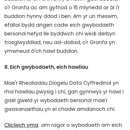
o'r Gronfa ac am gyfnod o 15 mlynedd ar ôl i'r
buddion hynny ddod i ben. Am yr un rheswm,
efallai bydd angen cadw eich gwybodaeth
bersonol hefyd lle byddwch chi wedi derbyn
trosglwyddiad, neu ad-daliad, o'r Gronfa yn
ymwneud â'ch hawl buddion.
8.
Eich gwybodaeth, eich hawliau
Mae'r Rheoliadau Diogelu Data Cyffredinol yn
rhoi hawliau pwysig i chi, gan gynnwys yr hawl i
gael gweld yr wybodaeth bersonol mae'r
gwasanaethau yn ei chadw amdanoch chi.
Cliciwch yma
am ragor o wybodaeth am eich