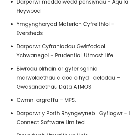
Darparwr meddalwedd pensiynau - Aquila
Heywood
Ymgynghorydd Materion Cyfreithiol -
Eversheds
Darparwr Cyfraniadau Gwirfoddol
Ychwanegol – Prudential, Utmost Life
Biwroau olrhain ar gyfer sgrinio
marwolaethau a dod o hyd i aelodau –
Gwasanaethau Data ATMOS
Cwmni argraffu – MPS,
Darparwr y Porth Rhyngwyneb i Gyflogwr - I
Connect Software Limited