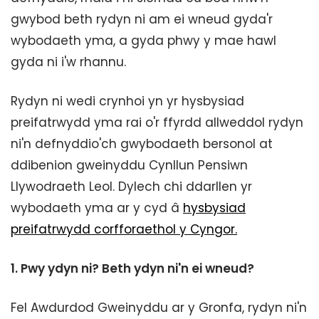
gwybod beth rydyn ni am ei wneud gyda'r
wybodaeth yma, a gyda phwy y mae hawl
gyda ni i'w rhannu.
Rydyn ni wedi crynhoi yn yr hysbysiad
preifatrwydd yma rai o'r ffyrdd allweddol rydyn
ni'n defnyddio'ch gwybodaeth bersonol at
ddibenion gweinyddu Cynllun Pensiwn
Llywodraeth Leol. Dylech chi ddarllen yr
wybodaeth yma ar y cyd â
hysbysiad
preifatrwydd corfforaethol y Cyngor.
1.
Pwy ydyn ni? Beth ydyn ni'n ei wneud?
Fel Awdurdod Gweinyddu ar y Gronfa, rydyn ni'n