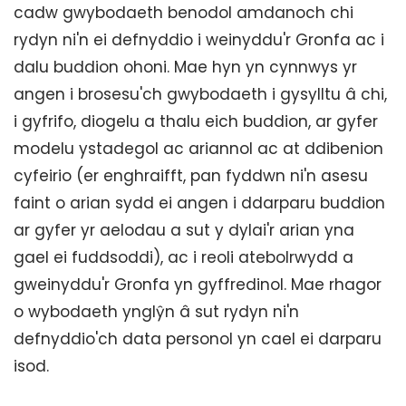
cadw gwybodaeth benodol amdanoch chi
rydyn ni'n ei defnyddio i weinyddu'r Gronfa ac i
dalu buddion ohoni. Mae hyn yn cynnwys yr
angen i brosesu'ch gwybodaeth i gysylltu â chi,
i gyfrifo, diogelu a thalu eich buddion, ar gyfer
modelu ystadegol ac ariannol ac at ddibenion
cyfeirio (er enghraifft, pan fyddwn ni'n asesu
faint o arian sydd ei angen i ddarparu buddion
ar gyfer yr aelodau a sut y dylai'r arian yna
gael ei fuddsoddi), ac i reoli atebolrwydd a
gweinyddu'r Gronfa yn gyffredinol. Mae rhagor
o wybodaeth ynglŷn â sut rydyn ni'n
defnyddio'ch data personol yn cael ei darparu
isod.