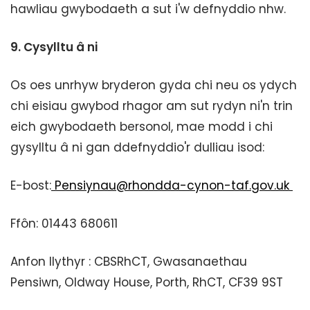
hawliau gwybodaeth a sut i'w defnyddio nhw.
9.
Cysylltu â ni
Os oes unrhyw bryderon gyda chi neu os ydych
chi eisiau gwybod rhagor am sut rydyn ni'n trin
eich gwybodaeth bersonol, mae modd i chi
gysylltu â ni gan ddefnyddio'r dulliau isod:
E-bost:
Pensiynau@rhondda-cynon-taf.gov.uk
Ffôn: 01443 680611
Anfon llythyr : CBSRhCT, Gwasanaethau
Pensiwn, Oldway House, Porth, RhCT, CF39 9ST