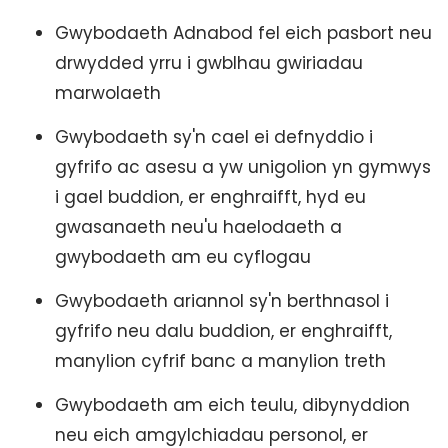
Gwybodaeth Adnabod fel eich pasbort neu
drwydded yrru i gwblhau gwiriadau
marwolaeth
Gwybodaeth sy'n cael ei defnyddio i
gyfrifo ac asesu a yw unigolion yn gymwys
i gael buddion, er enghraifft, hyd eu
gwasanaeth neu'u haelodaeth a
gwybodaeth am eu cyflogau
Gwybodaeth ariannol sy'n berthnasol i
gyfrifo neu dalu buddion, er enghraifft,
manylion cyfrif banc a manylion treth
Gwybodaeth am eich teulu, dibynyddion
neu eich amgylchiadau personol, er