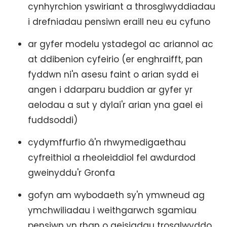
cynhyrchion yswiriant a throsglwyddiadau
i drefniadau pensiwn eraill neu eu cyfuno
ar gyfer modelu ystadegol ac ariannol ac
at ddibenion cyfeirio (er enghraifft, pan
fyddwn ni'n asesu faint o arian sydd ei
angen i ddarparu buddion ar gyfer yr
aelodau a sut y dylai'r arian yna gael ei
fuddsoddi)
cydymffurfio â'n rhwymedigaethau
cyfreithiol a rheoleiddiol fel awdurdod
gweinyddu'r Gronfa
gofyn am wybodaeth sy'n ymwneud ag
ymchwiliadau i weithgarwch sgamiau
pensiwn yn rhan o geisiadau trosglwyddo