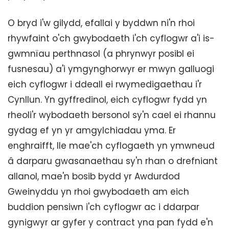
O bryd i'w gilydd, efallai y byddwn ni'n rhoi
rhywfaint o'ch gwybodaeth i'ch cyflogwr a'i is-
gwmnïau perthnasol (a phrynwyr posibl ei
fusnesau) a'i ymgynghorwyr er mwyn galluogi
eich cyflogwr i ddeall ei rwymedigaethau i'r
Cynllun. Yn gyffredinol, eich cyflogwr fydd yn
rheoli'r wybodaeth bersonol sy'n cael ei rhannu
gydag ef yn yr amgylchiadau yma. Er
enghraifft, lle mae'ch cyflogaeth yn ymwneud
â darparu gwasanaethau sy'n rhan o drefniant
allanol, mae'n bosib bydd yr Awdurdod
Gweinyddu yn rhoi gwybodaeth am eich
buddion pensiwn i'ch cyflogwr ac i ddarpar
gynigwyr ar gyfer y contract yna pan fydd e'n