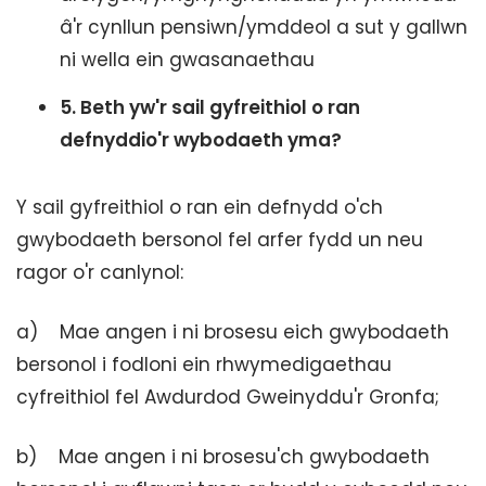
â'r cynllun pensiwn/ymddeol a sut y gallwn
ni wella ein gwasanaethau
5.
Beth yw'r sail gyfreithiol o ran
defnyddio'r wybodaeth yma?
Y sail gyfreithiol o ran ein defnydd o'ch
gwybodaeth bersonol fel arfer fydd un neu
ragor o'r canlynol:
a) Mae angen i ni brosesu eich gwybodaeth
bersonol i fodloni ein rhwymedigaethau
cyfreithiol fel Awdurdod Gweinyddu'r Gronfa;
b) Mae angen i ni brosesu'ch gwybodaeth