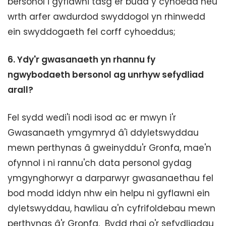
bersonol i gyflawni tasg er budd y cyhoedd neu
wrth arfer awdurdod swyddogol yn rhinwedd
ein swyddogaeth fel corff cyhoeddus;
6.
Ydy'r gwasanaeth yn rhannu fy
ngwybodaeth bersonol ag unrhyw sefydliad
arall?
Fel sydd wedi'i nodi isod ac er mwyn i'r
Gwasanaeth ymgymryd â'i ddyletswyddau
mewn perthynas â gweinyddu'r Gronfa, mae'n
ofynnol i ni rannu'ch data personol gydag
ymgynghorwyr a darparwyr gwasanaethau fel
bod modd iddyn nhw ein helpu ni gyflawni ein
dyletswyddau, hawliau a'n cyfrifoldebau mewn
perthynas â'r Gronfa. Bydd rhai o'r sefydliadau