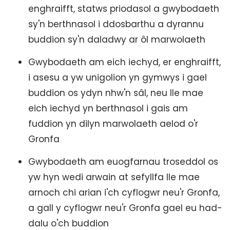
enghraifft, statws priodasol a gwybodaeth
sy'n berthnasol i ddosbarthu a dyrannu
buddion sy'n daladwy ar ôl marwolaeth
Gwybodaeth am eich iechyd, er enghraifft,
i asesu a yw unigolion yn gymwys i gael
buddion os ydyn nhw'n sâl, neu lle mae
eich iechyd yn berthnasol i gais am
fuddion yn dilyn marwolaeth aelod o'r
Gronfa
Gwybodaeth am euogfarnau troseddol os
yw hyn wedi arwain at sefyllfa lle mae
arnoch chi arian i'ch cyflogwr neu'r Gronfa,
a gall y cyflogwr neu'r Gronfa gael eu had-
dalu o'ch buddion