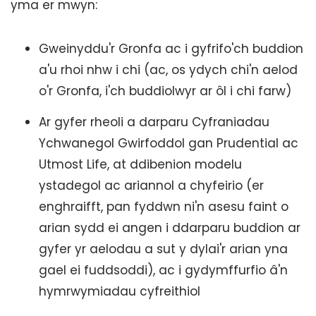
yma er mwyn:
Gweinyddu'r Gronfa ac i gyfrifo'ch buddion
a'u rhoi nhw i chi (ac, os ydych chi'n aelod
o'r Gronfa, i'ch buddiolwyr ar ôl i chi farw)
Ar gyfer rheoli a darparu Cyfraniadau
Ychwanegol Gwirfoddol gan Prudential ac
Utmost Life, at ddibenion modelu
ystadegol ac ariannol a chyfeirio (er
enghraifft, pan fyddwn ni'n asesu faint o
arian sydd ei angen i ddarparu buddion ar
gyfer yr aelodau a sut y dylai'r arian yna
gael ei fuddsoddi), ac i gydymffurfio â'n
hymrwymiadau cyfreithiol