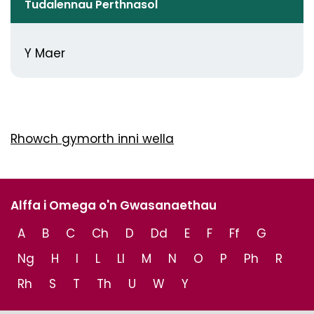
Tudalennau Perthnasol
Y Maer
Rhowch gymorth inni wella
Alffa i Omega o'n Gwasanaethau
A
B
C
Ch
D
Dd
E
F
Ff
G
Ng
H
I
L
Ll
M
N
O
P
Ph
R
Rh
S
T
Th
U
W
Y