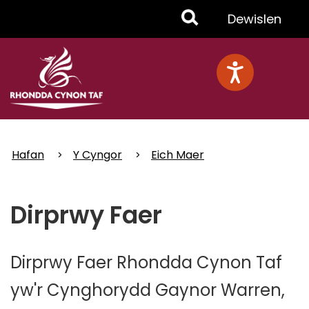
Skip
Toggle
Dewislen
to
main
Menu
content
Hafan
Y Cyngor
Eich Maer
Dirprwy Faer
Dirprwy Faer Rhondda Cynon Taf
yw'r Cynghorydd Gaynor Warren,