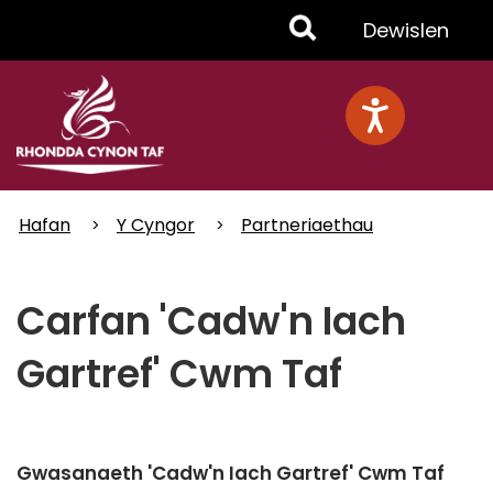
Skip
Toggle
Dewislen
to
main
Menu
content
Hafan
Y Cyngor
Partneriaethau
Carfan 'Cadw'n Iach
Gartref' Cwm Taf
Gwasanaeth 'Cadw'n Iach Gartref' Cwm Taf