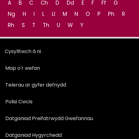
A
B
C
Ch
D
Dd
E
F
Ff
G
Ng
H
I
L
Ll
M
N
O
P
Ph
R
Rh
S
T
Th
U
W
Y
Cysylltwch â ni
Map o'r wefan
Telerau ar gyfer defnydd
Polisi Cwcis
Datganiad Preifatrwydd Gwefannau
Datganiad Hygyrchedd