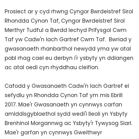
Prosiect ar y cyd rhwng Cyngor Bwrdeistref Sirol
Rhondda Cynon Taf, Cyngor Bwrdeistref Sirol
Merthyr Tudful a Bwrdd Iechyd Prifysgol Cwm
Taf yw Cadw'n Iach Gartref Cwm Taf. Bwriad y
gwasanaeth rhanbarthol newydd yma yw atal
pobl rhag cael eu derbyn i'r ysbyty yn ddiangen
ac atal oedi cyn rhyddhau cleifion.
Cafodd y Gwasanaeth Cadw'n Iach Gartref ei
sefydlu yn Rhondda Cynon Taf ym mis Ebrill
2017. Mae'r Gwasanaeth yn cynnwys carfan
amlddisgyblaethol sydd wedi'i lleoli yn Ysbyty
Brenhinol Morgannwg ac Ysbyty'r Tywysog Siarl.
Mae'r garfan yn cynnwys Gweithwyr