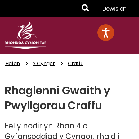
Skip
Toggle
Dewislen
to
main
Menu
content
Hafan
Y Cyngor
Craffu
Rhaglenni Gwaith y
Pwyllgorau Craffu
Fel y nodir yn Rhan 4 o
Gyfansoddiad y Cyngor, rhaid i