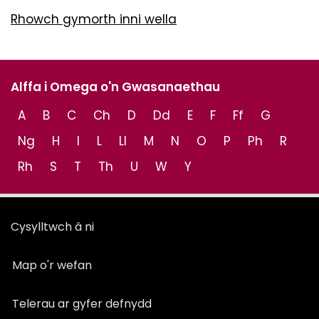
Rhowch gymorth inni wella
Alffa i Omega o'n Gwasanaethau
A
B
C
Ch
D
Dd
E
F
Ff
G
Ng
H
I
L
Ll
M
N
O
P
Ph
R
Rh
S
T
Th
U
W
Y
Cysylltwch â ni
Map o'r wefan
Telerau ar gyfer defnydd