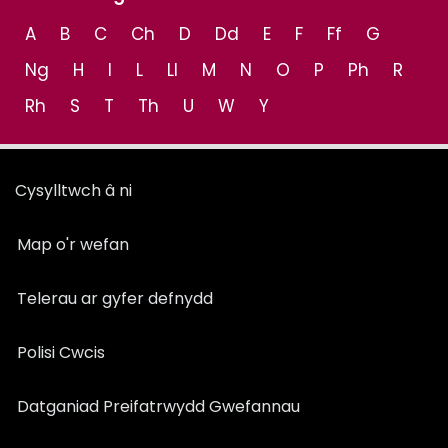
A
B
C
Ch
D
Dd
E
F
Ff
G
Ng
H
I
L
Ll
M
N
O
P
Ph
R
Rh
S
T
Th
U
W
Y
Cysylltwch â ni
Map o'r wefan
Telerau ar gyfer defnydd
Polisi Cwcis
Datganiad Preifatrwydd Gwefannau