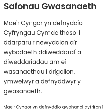
Safonau Gwasanaeth
Mae'r Cyngor yn defnyddio
Cyfryngau Cymdeithasol i
ddarparu'r newyddion a'r
wybodaeth ddiweddaraf a
diweddariadau am ei
wasanaethau i drigolion,
ymwelwyr a defnyddwyr y
gwasanaeth.
Mae'r Cyngor yn defnyddio gwahanol gyfrifon i