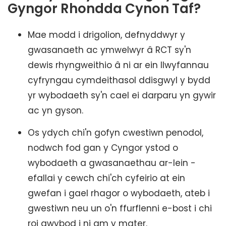
Gyngor Rhondda Cynon Taf?
Mae modd i drigolion, defnyddwyr y
gwasanaeth ac ymwelwyr â RCT sy'n
dewis rhyngweithio â ni ar ein llwyfannau
cyfryngau cymdeithasol ddisgwyl y bydd
yr wybodaeth sy'n cael ei darparu yn gywir
ac yn gyson.
Os ydych chi'n gofyn cwestiwn penodol,
nodwch fod gan y Cyngor ystod o
wybodaeth a gwasanaethau ar-lein -
efallai y cewch chi'ch cyfeirio at ein
gwefan i gael rhagor o wybodaeth, ateb i
gwestiwn neu un o'n ffurflenni e-bost i chi
roi gwybod i ni am y mater.