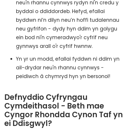
neu'n rhannu cynnwys rydyn ni'n credu y
byddai o ddiddordeb. Hefyd, efallai
byddwn ni’n dilyn neu’n hoffi tudalennau
neu gyfrifon - dydy hyn ddim yn golygu
ein bod ni'n cymeradwyo'r cyfrif neu
gynnwys arall o'r cyfrif hwnnw.
Yn yr un modd, efallai fyddwn ni ddim yn
ail-drydar neu'n rhannu cynnwys -
peidiwch â chymryd hyn yn bersonol!
Defnyddio Cyfryngau
Cymdeithasol - Beth mae
Cyngor Rhondda Cynon Taf yn
ei Ddisgwyl?