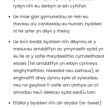
rydyn ni'n eu derbyn ar ein cyfrifon.
Lle mae gan gymunedau ar-lein eu
rheolau a'u canllawiau eu hunain, byddwn
ni fel arfer yn dilyn y rheiny.
Lle bo'n bosibl, byddwn ni'n dibynnu ar y
mesurau amddiffyn ac ymyrraeth sydd yn
eu lle ar y safle rhwydweithio cymdeithasol
eisoes (fel amddiffyn yn erbyn cynnwys
anghyfreithlon, niweidiol neu sarhaus), er
enghraifft drwy dynnu sylw at sylwadau
neu roi gwybod i'r safle am unrhyw un o'i
amodau neu'i delerau sydd wedi'u torri.
Efallai y byddwn ni'n ail-drydar (re-tweet)