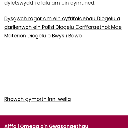
dyletswydd i ofalu am ein cymuned.
Dysgwch ragor am ein cyfrifoldebau Diogelu a
darllenwch ein Polisi Diogelu Corfforaethol: Mae
Materion Diogelu o Bwys i Bawb
Rhowch gymorth inni wella
Alffa i Omega o'n Gwasanaethau