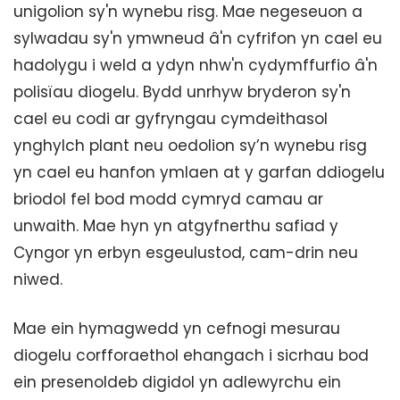
unigolion sy'n wynebu risg. Mae negeseuon a
sylwadau sy'n ymwneud â'n cyfrifon yn cael eu
hadolygu i weld a ydyn nhw'n cydymffurfio â'n
polisïau diogelu. Bydd unrhyw bryderon sy'n
cael eu codi ar gyfryngau cymdeithasol
ynghylch plant neu oedolion sy’n wynebu risg
yn cael eu hanfon ymlaen at y garfan ddiogelu
briodol fel bod modd cymryd camau ar
unwaith. Mae hyn yn atgyfnerthu safiad y
Cyngor yn erbyn esgeulustod, cam-drin neu
niwed.
Mae ein hymagwedd yn cefnogi mesurau
diogelu corfforaethol ehangach i sicrhau bod
ein presenoldeb digidol yn adlewyrchu ein