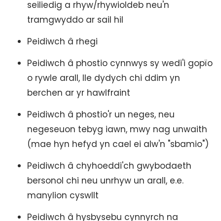
seiliedig a rhyw/rhywioldeb neu'n
tramgwyddo ar sail hil
Peidiwch â rhegi
Peidiwch â phostio cynnwys sy wedi'i gopïo
o rywle arall, lle dydych chi ddim yn
berchen ar yr hawlfraint
Peidiwch â phostio'r un neges, neu
negeseuon tebyg iawn, mwy nag unwaith
(mae hyn hefyd yn cael ei alw'n "sbamio")
Peidiwch â chyhoeddi'ch gwybodaeth
bersonol chi neu unrhyw un arall, e.e.
manylion cyswllt
Peidiwch â hysbysebu cynnyrch na