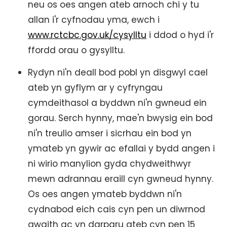
neu os oes angen ateb arnoch chi y tu
allan i'r cyfnodau yma, ewch i
www.rctcbc.gov.uk/cysylltu
i ddod o hyd i'r
ffordd orau o gysylltu.
Rydyn ni'n deall bod pobl yn disgwyl cael
ateb yn gyflym ar y cyfryngau
cymdeithasol a byddwn ni'n gwneud ein
gorau. Serch hynny, mae'n bwysig ein bod
ni'n treulio amser i sicrhau ein bod yn
ymateb yn gywir ac efallai y bydd angen i
ni wirio manylion gyda chydweithwyr
mewn adrannau eraill cyn gwneud hynny.
Os oes angen ymateb byddwn ni'n
cydnabod eich cais cyn pen un diwrnod
gwaith ac yn darparu ateb cyn pen 15