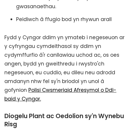
gwasanaethau.
Peidiwch â ffugio bod yn rhywun arall
Fydd y Cyngor ddim yn ymateb i negeseuon ar
y cyfryngau cymdeithasol sy ddim yn
cydymffurfio â'r canllawiau uchod ac, os oes
angen, bydd yn gweithredu i rwystro'ch
negeseuon, eu cuddio, eu dileu neu adrodd
amdanyn nhw fel sy'n briodol yn unol â
gofynion
Polisi Cwsmeriaid Afresymol o Ddi-
baid y Cyngor.
Diogelu Plant ac Oedolion sy'n Wynebu
Risg