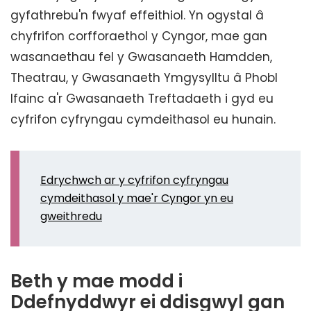
gyfathrebu'n fwyaf effeithiol. Yn ogystal â
chyfrifon corfforaethol y Cyngor, mae gan
wasanaethau fel y Gwasanaeth Hamdden,
Theatrau, y Gwasanaeth Ymgysylltu â Phobl
Ifainc a'r Gwasanaeth Treftadaeth i gyd eu
cyfrifon cyfryngau cymdeithasol eu hunain.
Edrychwch ar y cyfrifon cyfryngau
cymdeithasol y mae'r Cyngor yn eu
gweithredu
Beth y mae modd i
Ddefnyddwyr ei ddisgwyl gan