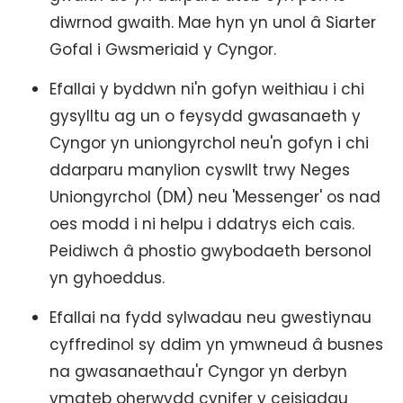
diwrnod gwaith. Mae hyn yn unol â Siarter
Gofal i Gwsmeriaid y Cyngor.
Efallai y byddwn ni'n gofyn weithiau i chi
gysylltu ag un o feysydd gwasanaeth y
Cyngor yn uniongyrchol neu'n gofyn i chi
ddarparu manylion cyswllt trwy Neges
Uniongyrchol (DM) neu 'Messenger' os nad
oes modd i ni helpu i ddatrys eich cais.
Peidiwch â phostio gwybodaeth bersonol
yn gyhoeddus.
Efallai na fydd sylwadau neu gwestiynau
cyffredinol sy ddim yn ymwneud â busnes
na gwasanaethau'r Cyngor yn derbyn
ymateb oherwydd cynifer y ceisiadau