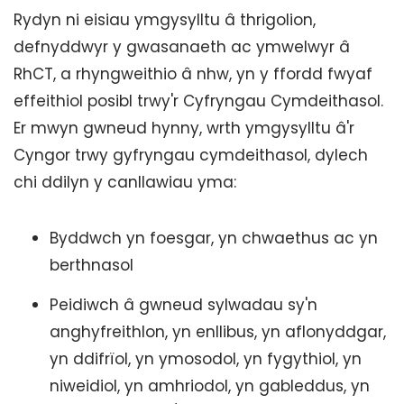
Rydyn ni eisiau ymgysylltu â thrigolion,
defnyddwyr y gwasanaeth ac ymwelwyr â
RhCT, a rhyngweithio â nhw, yn y ffordd fwyaf
effeithiol posibl trwy'r Cyfryngau Cymdeithasol.
Er mwyn gwneud hynny, wrth ymgysylltu â'r
Cyngor trwy gyfryngau cymdeithasol, dylech
chi ddilyn y canllawiau yma:
Byddwch yn foesgar, yn chwaethus ac yn
berthnasol
Peidiwch â gwneud sylwadau sy'n
anghyfreithlon, yn enllibus, yn aflonyddgar,
yn ddifrïol, yn ymosodol, yn fygythiol, yn
niweidiol, yn amhriodol, yn gableddus, yn