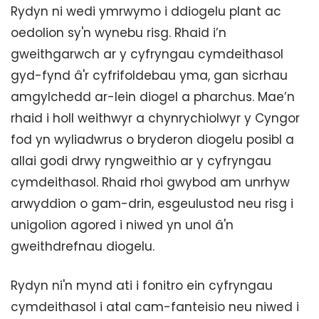
Rydyn ni wedi ymrwymo i ddiogelu plant ac
oedolion sy'n wynebu risg. Rhaid i’n
gweithgarwch ar y cyfryngau cymdeithasol
gyd-fynd â'r cyfrifoldebau yma, gan sicrhau
amgylchedd ar-lein diogel a pharchus. Mae’n
rhaid i holl weithwyr a chynrychiolwyr y Cyngor
fod yn wyliadwrus o bryderon diogelu posibl a
allai godi drwy ryngweithio ar y cyfryngau
cymdeithasol. Rhaid rhoi gwybod am unrhyw
arwyddion o gam-drin, esgeulustod neu risg i
unigolion agored i niwed yn unol â'n
gweithdrefnau diogelu.
Rydyn ni'n mynd ati i fonitro ein cyfryngau
cymdeithasol i atal cam-fanteisio neu niwed i