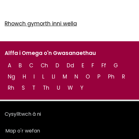
Rhowch gymorth inni wella
Alffa i Omega o'n Gwasanaethau
A
B
C
Ch
D
Dd
E
F
Ff
G
Ng
H
I
L
Ll
M
N
O
P
Ph
R
Rh
S
T
Th
U
W
Y
Cysylltwch â ni
Map o'r wefan