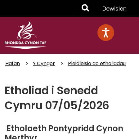
Skip
Toggle
Dewislen
to
main
Menu
content
Hafan
Y Cyngor
Pleidleisio ac etholiadau
Etholiad i Senedd
Cymru 07/05/2026
Etholaeth Pontypridd Cynon
Merthyr