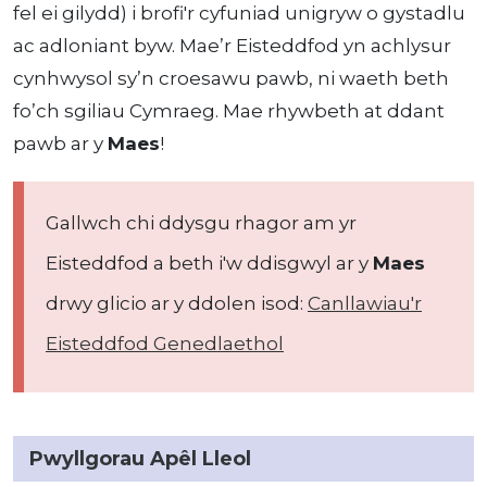
fel ei gilydd) i brofi'r cyfuniad unigryw o gystadlu
ac adloniant byw. Mae’r Eisteddfod yn achlysur
cynhwysol sy’n croesawu pawb, ni waeth beth
fo’ch sgiliau Cymraeg. Mae rhywbeth at ddant
pawb ar y
Maes
!
Gallwch chi ddysgu rhagor am yr
Eisteddfod a beth i'w ddisgwyl ar y
Maes
drwy glicio ar y ddolen isod:
Canllawiau'r
Eisteddfod Genedlaethol
Pwyllgorau Apêl Lleol