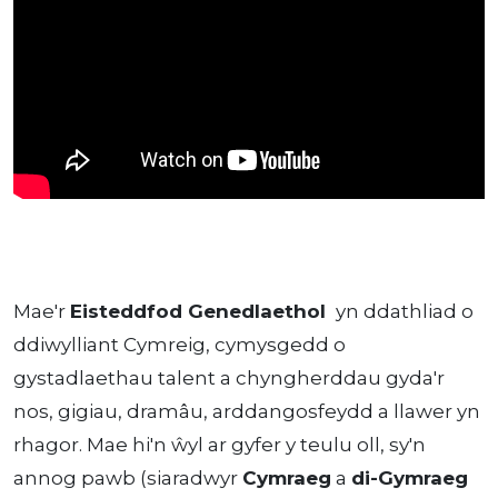
Mae'r
Eisteddfod Genedlaethol
yn ddathliad o
ddiwylliant Cymreig, cymysgedd o
gystadlaethau talent a chyngherddau gyda'r
nos, gigiau, dramâu, arddangosfeydd a llawer yn
rhagor. Mae hi'n ŵyl ar gyfer y teulu oll, sy'n
annog pawb (siaradwyr
Cymraeg
a
di-Gymraeg