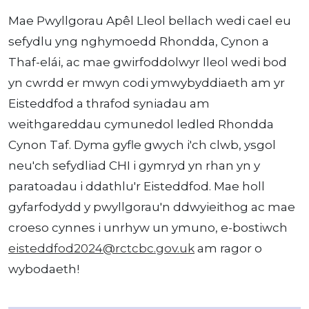
Mae Pwyllgorau Apêl Lleol bellach wedi cael eu
sefydlu yng nghymoedd Rhondda, Cynon a
Thaf-elái, ac mae gwirfoddolwyr lleol wedi bod
yn cwrdd er mwyn codi ymwybyddiaeth am yr
Eisteddfod a thrafod syniadau am
weithgareddau cymunedol ledled Rhondda
Cynon Taf. Dyma gyfle gwych i'ch clwb, ysgol
neu'ch sefydliad CHI i gymryd yn rhan yn y
paratoadau i ddathlu'r Eisteddfod. Mae holl
gyfarfodydd y pwyllgorau'n ddwyieithog ac mae
croeso cynnes i unrhyw un ymuno, e-bostiwch
eisteddfod2024@rctcbc.gov.uk
am ragor o
wybodaeth!