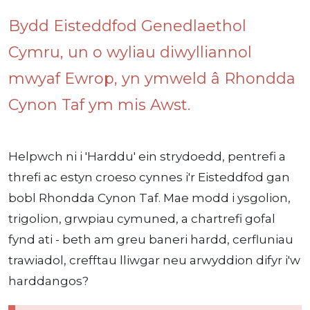
Bydd Eisteddfod Genedlaethol
Cymru, un o wyliau diwylliannol
mwyaf Ewrop, yn ymweld â Rhondda
Cynon Taf ym mis Awst.
Helpwch ni i 'Harddu' ein strydoedd, pentrefi a
threfi ac estyn croeso cynnes i'r Eisteddfod gan
bobl Rhondda Cynon Taf. Mae modd i ysgolion,
trigolion, grwpiau cymuned, a chartrefi gofal
fynd ati - beth am greu baneri hardd, cerfluniau
trawiadol, crefftau lliwgar neu arwyddion difyr i'w
harddangos?