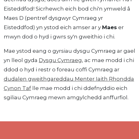
Eisteddfod! Sicrhewch eich bod chi'n ymweld â
Maes D (pentref dysgwyr Cymraeg yr
Eisteddfod) yn ystod eich amser ar y
Maes
er
mwyn dod o hyd i gwrs sy'n gweithio i chi.
Mae ystod eang o gyrsiau dysgu Cymraeg ar gael
yn lleol gyda
Dysgu Cymraeg
, ac mae modd i chi
ddod o hyd i restr o foreau coffi Cymraeg ar
dudalen gweithgareddau Menter Iaith Rhondda
Cynon Taf
lle mae modd i chi ddefnyddio eich
sgiliau Cymraeg mewn amgylchedd anffurfiol.