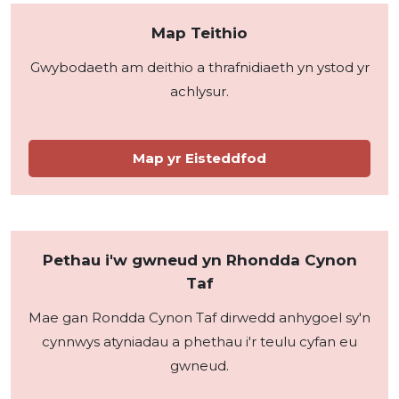
Map Teithio
Gwybodaeth am deithio a thrafnidiaeth yn ystod yr
achlysur.
Map yr Eisteddfod
Pethau i'w gwneud yn Rhondda Cynon
Taf
Mae gan Rondda Cynon Taf dirwedd anhygoel sy'n
cynnwys atyniadau a phethau i'r teulu cyfan eu
gwneud.