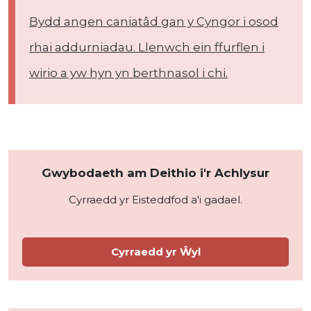
Bydd angen caniatâd gan y Cyngor i osod
rhai addurniadau. Llenwch ein ffurflen i
wirio a yw hyn yn berthnasol i chi.
Gwybodaeth am Deithio i'r Achlysur
Cyrraedd yr Eisteddfod a'i gadael.
Cyrraedd yr Ŵyl