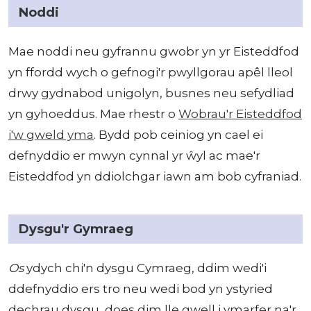
Noddi
Mae noddi neu gyfrannu gwobr yn yr Eisteddfod
yn ffordd wych o gefnogi'r pwyllgorau apêl lleol
drwy gydnabod unigolyn, busnes neu sefydliad
yn gyhoeddus. Mae rhestr o
Wobrau'r Eisteddfod
i'w gweld yma
. Bydd pob ceiniog yn cael ei
defnyddio er mwyn cynnal yr ŵyl ac mae'r
Eisteddfod yn ddiolchgar iawn am bob cyfraniad.
Dysgu'r Gymraeg
Os
ydych chi'n dysgu Cymraeg, ddim wedi'i
ddefnyddio ers tro neu wedi bod yn ystyried
dechrau dysgu, does dim lle gwell i ymarfer na'r