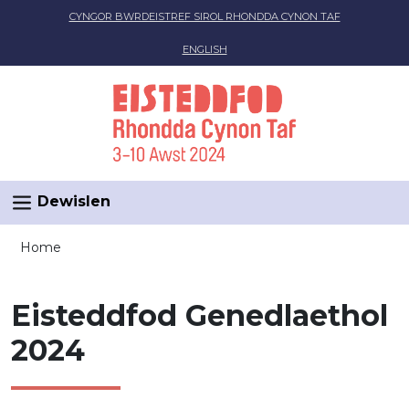
Skip to main content
CYNGOR BWRDEISTREF SIROL RHONDDA CYNON TAF
ENGLISH
Dewislen
Home
Eisteddfod Genedlaethol
2024