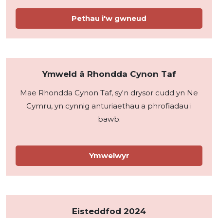
Pethau i'w gwneud
Ymweld â Rhondda Cynon Taf
Mae Rhondda Cynon Taf, sy'n drysor cudd yn Ne
Cymru, yn cynnig anturiaethau a phrofiadau i
bawb.
Ymwelwyr
Eisteddfod 2024