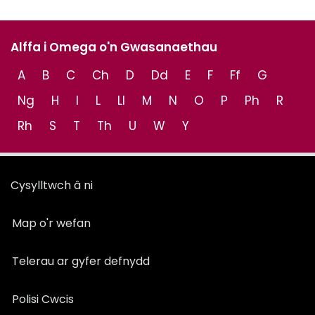
Alffa i Omega o'n Gwasanaethau
A
B
C
Ch
D
Dd
E
F
Ff
G
Ng
H
I
L
Ll
M
N
O
P
Ph
R
Rh
S
T
Th
U
W
Y
Cysylltwch â ni
Map o'r wefan
Telerau ar gyfer defnydd
Polisi Cwcis