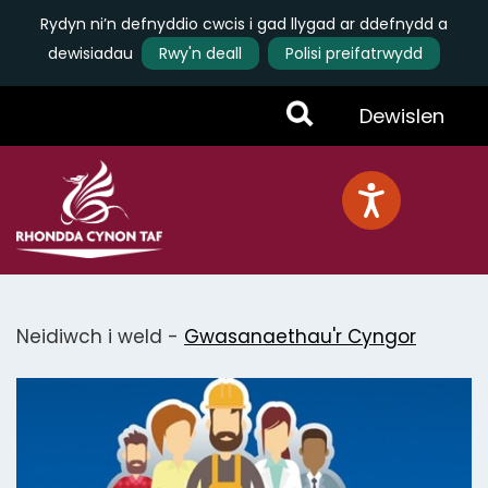
Rydyn ni’n defnyddio cwcis i gad llygad ar ddefnydd a
dewisiadau
Rwy'n deall
Polisi preifatrwydd
Skip
Toggle
Dewislen
to
main
Menu
content
Neidiwch i weld -
Gwasanaethau'r Cyngor