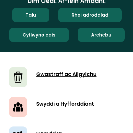
Dim Oedi. Ar-lein Amdani.
Talu
Rhoi adroddiad
Cyflwyno cais
Archebu
Gwastraff ac Ailgylchu
Swyddi a Hyfforddiant