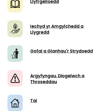
Llyfrgelloedd
Iechyd yr Amgylchedd a
Llygredd
Gofal a Glanhau'r Strydoedd
Argyfyngau, Diogelwch a
Throseddau
Tai