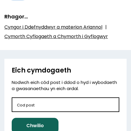
Rhagor…
Cyngor i Ddefnyddwyr a materion Ariannol
Cymorth Cyflogaeth a Chymorth i Gyflogwyr
Eich cymdogaeth
Nodwch eich côd post i ddod o hyd i wybodaeth
a gwasanaethau yn eich ardal.