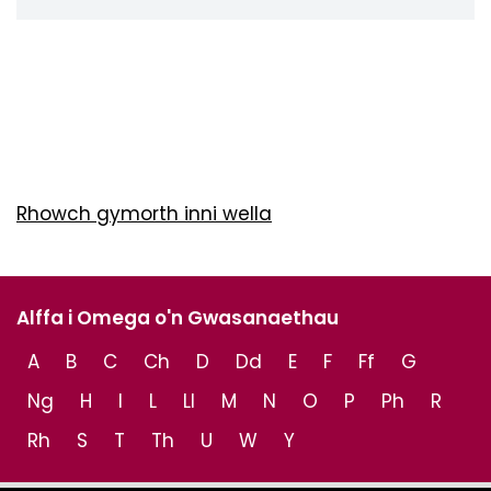
Rhowch gymorth inni wella
Alffa i Omega o'n Gwasanaethau
A
B
C
Ch
D
Dd
E
F
Ff
G
Ng
H
I
L
Ll
M
N
O
P
Ph
R
Rh
S
T
Th
U
W
Y