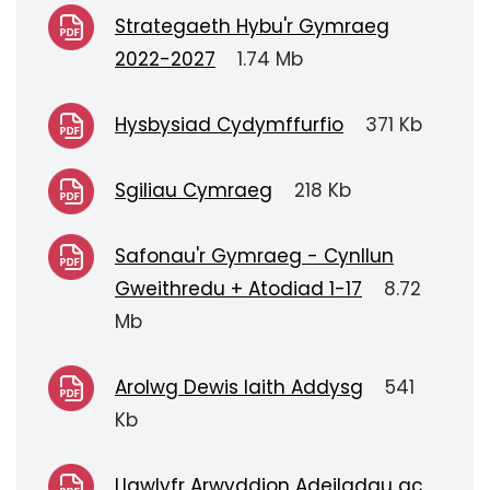
Strategaeth Hybu'r Gymraeg
2022-2027
1.74 Mb
Hysbysiad Cydymffurfio
371 Kb
Sgiliau Cymraeg
218 Kb
Safonau'r Gymraeg - Cynllun
Gweithredu + Atodiad 1-17
8.72
Mb
Arolwg Dewis Iaith Addysg
541
Kb
Llawlyfr Arwyddion Adeiladau ac