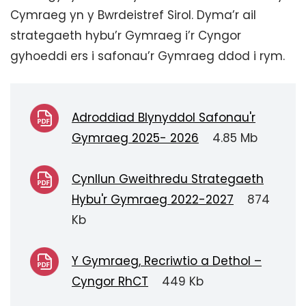
Cymraeg yn y Bwrdeistref Sirol. Dyma’r ail
strategaeth hybu’r Gymraeg i’r Cyngor
gyhoeddi ers i safonau’r Gymraeg ddod i rym.
Adroddiad Blynyddol Safonau'r
Gymraeg 2025- 2026
4.85 Mb
Cynllun Gweithredu Strategaeth
Hybu'r Gymraeg 2022-2027
874
Kb
Y Gymraeg, Recriwtio a Dethol –
Cyngor RhCT
449 Kb