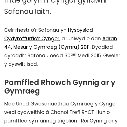
mae gofyn i’r Cyngor gyflawni
Safonau Iaith.
Ceir rhestr o’r Safonau yn
Hysbysiad
Cydymffurfio’r Cyngor
, a luniwyd o dan
Adran
44, Mesur y Gymraeg (Cymru) 2011.
Dyddiad
ain
dyroddi’r Safonau oedd 30
Medi 2015. Gweler
y cyswllt isod.
Pamffled Rhowch Gynnig ar y
Gymraeg
Mae Uned Gwasanaethau Cymraeg y Cyngor
wedi cydweithio â Chanol Trefi RhCT i lunio
pamffled sy'n annog trigolion i Roi Cynnig ar y