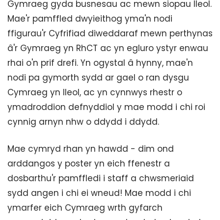
Gymraeg gyda busnesau ac mewn siopau lleol.
Mae'r pamffled dwyieithog yma'n nodi
ffigurau'r Cyfrifiad diweddaraf mewn perthynas
â'r Gymraeg yn RhCT ac yn egluro ystyr enwau
rhai o'n prif drefi. Yn ogystal â hynny, mae'n
nodi pa gymorth sydd ar gael o ran dysgu
Cymraeg yn lleol, ac yn cynnwys rhestr o
ymadroddion defnyddiol y mae modd i chi roi
cynnig arnyn nhw o ddydd i ddydd.
Mae cymryd rhan yn hawdd - dim ond
arddangos y poster yn eich ffenestr a
dosbarthu'r pamffledi i staff a chwsmeriaid
sydd angen i chi ei wneud! Mae modd i chi
ymarfer eich Cymraeg wrth gyfarch