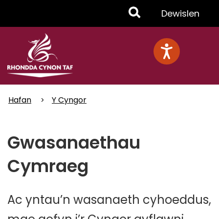
Skip
Toggle
Dewislen
to
main
Menu
content
Hafan
Y Cyngor
Gwasanaethau
Cymraeg
Ac yntau’n wasanaeth cyhoeddus,