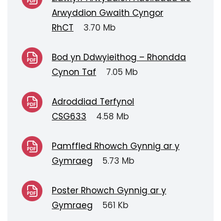
Arwyddion Gwaith Cyngor
RhCT
3.70 Mb
Bod yn Ddwyieithog – Rhondda
Cynon Taf
7.05 Mb
Adroddiad Terfynol
CSG633
4.58 Mb
Pamffled Rhowch Gynnig ar y
Gymraeg
5.73 Mb
Poster Rhowch Gynnig ar y
Gymraeg
561 Kb