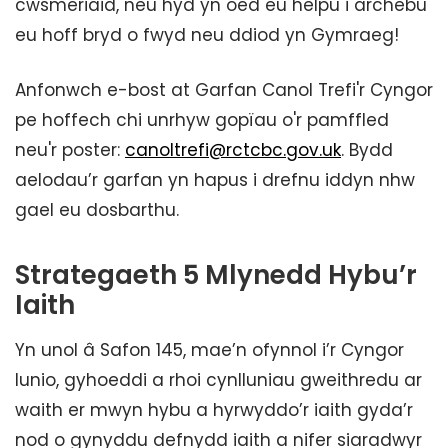
cwsmeriaid, neu hyd yn oed eu helpu i archebu
eu hoff bryd o fwyd neu ddiod yn Gymraeg!
Anfonwch e-bost at Garfan Canol Trefi'r Cyngor
pe hoffech chi unrhyw gopïau o'r pamffled
neu'r poster:
canoltrefi@rctcbc.gov.uk
. Bydd
aelodau’r garfan yn hapus i drefnu iddyn nhw
gael eu dosbarthu.
Strategaeth 5 Mlynedd Hybu’r
Iaith
Yn unol â Safon 145, mae’n ofynnol i’r Cyngor
lunio, gyhoeddi a rhoi cynlluniau gweithredu ar
waith er mwyn hybu a hyrwyddo’r iaith gyda’r
nod o gynyddu defnydd iaith a nifer siaradwyr