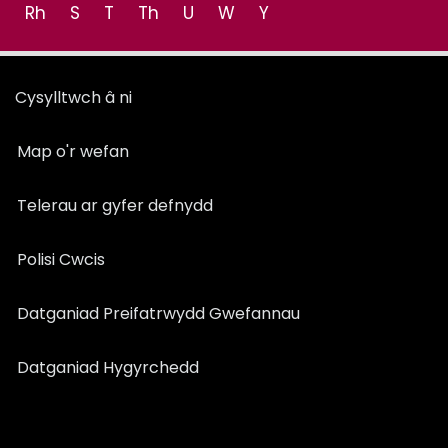
Rh
S
T
Th
U
W
Y
Cysylltwch â ni
Map o'r wefan
Telerau ar gyfer defnydd
Polisi Cwcis
Datganiad Preifatrwydd Gwefannau
Datganiad Hygyrchedd