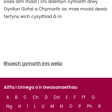
Does dim rhaid i chi dderbyn cymorth drwy
Gynllun Gofal a Chymorth ac mae modd dewis
terfynu eich cysylltiad â ni.
Rhowch gymorth inni wella
Alffa i Omega o'n Gwasanaethau
A
B
C
Ch
D
Dd
E
F
Ff
G
Ng
H
I
L
Ll
M
N
O
P
Ph
R