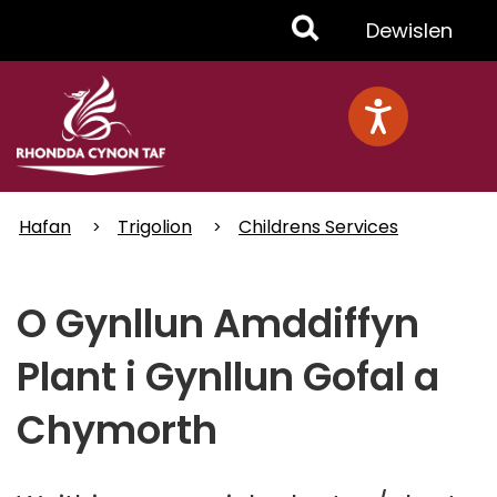
Skip
Toggle
Dewislen
to
main
Menu
content
Hafan
Trigolion
Childrens Services
O Gynllun Amddiffyn
Plant i Gynllun Gofal a
Chymorth