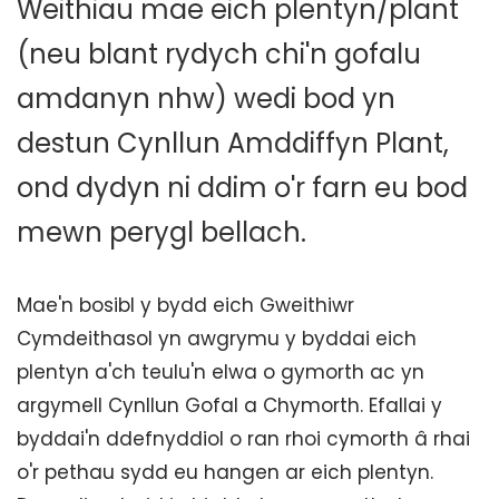
Weithiau mae eich plentyn/plant
(neu blant rydych chi'n gofalu
amdanyn nhw) wedi bod yn
destun Cynllun Amddiffyn Plant,
ond dydyn ni ddim o'r farn eu bod
mewn perygl bellach.
Mae'n bosibl y bydd eich Gweithiwr
Cymdeithasol yn awgrymu y byddai eich
plentyn a'ch teulu'n elwa o gymorth ac yn
argymell Cynllun Gofal a Chymorth. Efallai y
byddai'n ddefnyddiol o ran rhoi cymorth â rhai
o'r pethau sydd eu hangen ar eich plentyn.