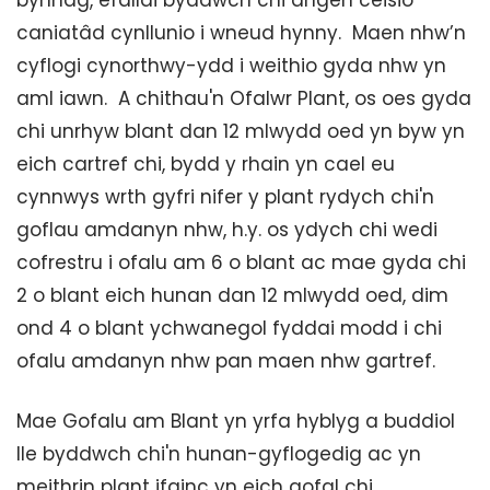
bynnag, efallai byddwch chi angen ceisio
caniatâd cynllunio i wneud hynny. Maen nhw’n
cyflogi cynorthwy-ydd i weithio gyda nhw yn
aml iawn. A chithau'n Ofalwr Plant, os oes gyda
chi unrhyw blant dan 12 mlwydd oed yn byw yn
eich cartref chi, bydd y rhain yn cael eu
cynnwys wrth gyfri nifer y plant rydych chi'n
goflau amdanyn nhw, h.y. os ydych chi wedi
cofrestru i ofalu am 6 o blant ac mae gyda chi
2 o blant eich hunan dan 12 mlwydd oed, dim
ond 4 o blant ychwanegol fyddai modd i chi
ofalu amdanyn nhw pan maen nhw gartref.
Mae Gofalu am Blant yn yrfa hyblyg a buddiol
lle byddwch chi'n hunan-gyflogedig ac yn
meithrin plant ifainc yn eich gofal chi.