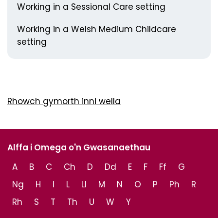
Working in a Sessional Care setting
Working in a Welsh Medium Childcare
setting
Rhowch gymorth inni wella
Alffa i Omega o'n Gwasanaethau
A
B
C
Ch
D
Dd
E
F
Ff
G
Ng
H
I
L
Ll
M
N
O
P
Ph
R
Rh
S
T
Th
U
W
Y