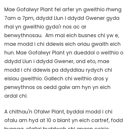
Mae Gofalwyr Plant fel arfer yn gweithio rhwng
7am a 7pm, ddydd Llun i ddydd Gwener gyda
rhai yn gweithio gyda'r nos ac ar
benwythnosau. Am mai eich busnes chi yw e,
mae modd i chi ddewis eich oriau gwaith eich
hun. Mae Gofalwyr Plant yn dueddol o weithio o
ddydd Llun i ddydd Gwener, ond eto, mae
modd i chi ddewis pa ddyddiau rydych chi
eisiau gweithio. Gallech chi weithio dros y
penwythnos os oedd galw am hyn yn eich
ardal chi.
A chithau'n Ofalwr Plant, byddai modd i chi
ofalu am hyd at 10 o blant yn eich cartref, fodd