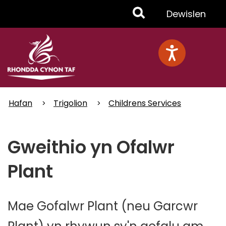
Skip
Toggle
Dewislen
to
main
Menu
content
Hafan
Trigolion
Childrens Services
Gweithio yn Ofalwr
Plant
Mae Gofalwr Plant (neu Garcwr