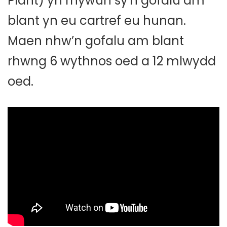
Plant) yn rhywun sy'n gofalu am
blant yn eu cartref eu hunan.
Maen nhw’n gofalu am blant
rhwng 6 wythnos oed a 12 mlwydd
oed.