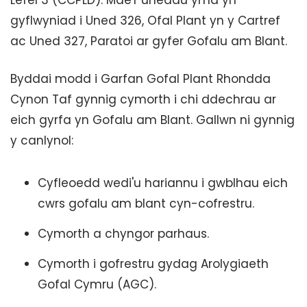
Lefel 3 (CCPLD). Mae'r unedau yma yn
gyflwyniad i Uned 326, Ofal Plant yn y Cartref
ac Uned 327, Paratoi ar gyfer Gofalu am Blant.
Byddai modd i Garfan Gofal Plant Rhondda
Cynon Taf gynnig cymorth i chi ddechrau ar
eich gyrfa yn Gofalu am Blant. Gallwn ni gynnig
y canlynol:
Cyfleoedd wedi'u hariannu i gwblhau eich
cwrs gofalu am blant cyn-cofrestru.
Cymorth a chyngor parhaus.
Cymorth i gofrestru gydag Arolygiaeth
Gofal Cymru (AGC).