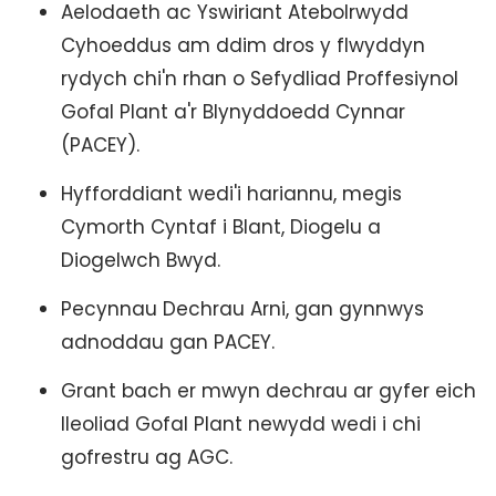
Aelodaeth ac Yswiriant Atebolrwydd
Cyhoeddus am ddim dros y flwyddyn
rydych chi'n rhan o Sefydliad Proffesiynol
Gofal Plant a'r Blynyddoedd Cynnar
(PACEY).
Hyfforddiant wedi'i hariannu, megis
Cymorth Cyntaf i Blant, Diogelu a
Diogelwch Bwyd.
Pecynnau Dechrau Arni, gan gynnwys
adnoddau gan PACEY.
Grant bach er mwyn dechrau ar gyfer eich
lleoliad Gofal Plant newydd wedi i chi
gofrestru ag AGC.