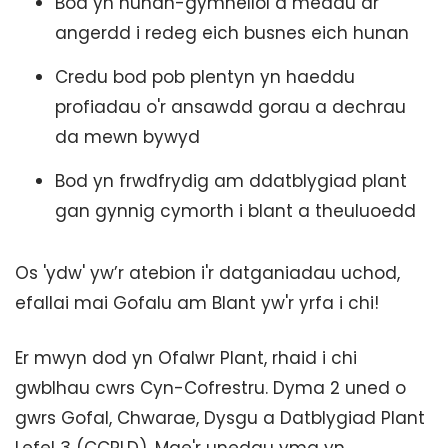
Bod yn hunan-gymhellol a meddu ar
angerdd i redeg eich busnes eich hunan
Credu bod pob plentyn yn haeddu
profiadau o'r ansawdd gorau a dechrau
da mewn bywyd
Bod yn frwdfrydig am ddatblygiad plant
gan gynnig cymorth i blant a theuluoedd
Os 'ydw' yw’r atebion i'r datganiadau uchod,
efallai mai Gofalu am Blant yw'r yrfa i chi!
Er mwyn dod yn Ofalwr Plant, rhaid i chi
gwblhau cwrs Cyn-Cofrestru. Dyma 2 uned o
gwrs Gofal, Chwarae, Dysgu a Datblygiad Plant