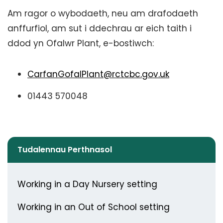
Am ragor o wybodaeth, neu am drafodaeth
anffurfiol, am sut i ddechrau ar eich taith i
ddod yn Ofalwr Plant, e-bostiwch:
CarfanGofalPlant@rctcbc.gov.uk
01443 570048
Tudalennau Perthnasol
Working in a Day Nursery setting
Working in an Out of School setting