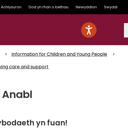
Achlysuron
Dod yn rhan o bethau
Newyddion
Swyddi
S
Information for Children and Young People
iving care and support
c Anabl
ybodaeth yn fuan!