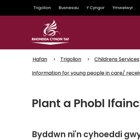
Skip
Trigolion
Busnesau
Y Cyngor
Ymwelwyr
to
main
content
Hafan
Trigolion
Childrens Services
Information for young people in care/ rece
Plant a Phobl Ifain
Byddwn ni'n cyhoeddi gw