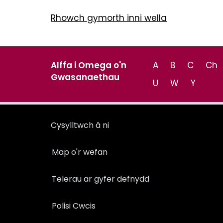
Rhowch gymorth inni wella
Alffa i Omega o'n
A
B
C
Ch
Gwasanaethau
U
W
Y
Cysylltwch â ni
Map o'r wefan
Telerau ar gyfer defnydd
Polisi Cwcis