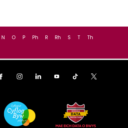
N
O
P
Ph
R
Rh
S
T
Th