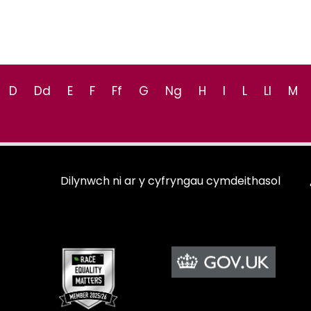
D
Dd
E
F
Ff
G
Ng
H
I
L
Ll
M
Dilynwch ni ar y cyfryngau cymdeithasol