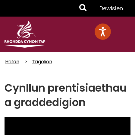
Skip
Toggle
Dewislen
to
main
Menu
content
Hafan
Trigolion
Cynllun prentisiaethau
a graddedigion