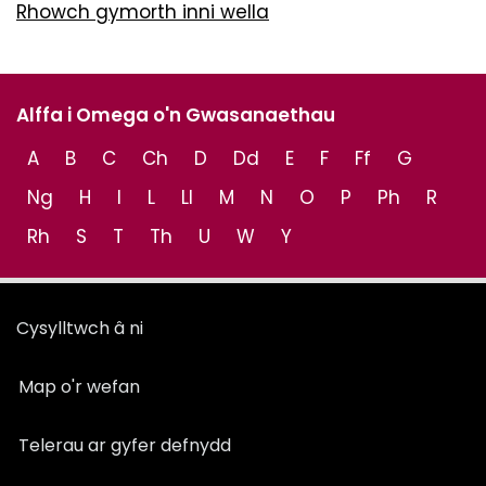
Rhowch gymorth inni wella
Alffa i Omega o'n Gwasanaethau
A
B
C
Ch
D
Dd
E
F
Ff
G
Ng
H
I
L
Ll
M
N
O
P
Ph
R
Rh
S
T
Th
U
W
Y
Cysylltwch â ni
Map o'r wefan
Telerau ar gyfer defnydd