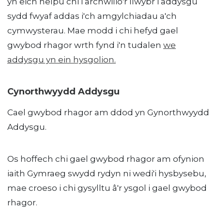
yn eich helpu chi i archwilio'r llwybr i addysgu
sydd fwyaf addas i'ch amgylchiadau a'ch
cymwysterau. Mae modd i chi hefyd gael
gwybod rhagor wrth fynd i'n tudalen
we
addysgu yn ein hysgolion
.
Cynorthwyydd Addysgu
Cael gwybod rhagor am ddod yn Gynorthwyydd
Addysgu.
Os hoffech chi gael gwybod rhagor am ofynion
iaith Gymraeg swydd rydyn ni wedi'i hysbysebu,
mae croeso i chi gysylltu â'r ysgol i gael gwybod
rhagor.