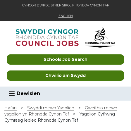
CYNGOR BWRDEISTREF SIROL RHONDDA CYNON TAF
ENGLISH
Skip to main content
Schools Job Search
Chwilio am Swydd
Dewislen
Hafan
>
Swyddi mewn Ysgolion
>
Gweithio mewn
ysgolion yn Rhondda Cynon Taf
>
Ysgolion Cyfrwng
Cymraeg ledled Rhondda Cynon Taf