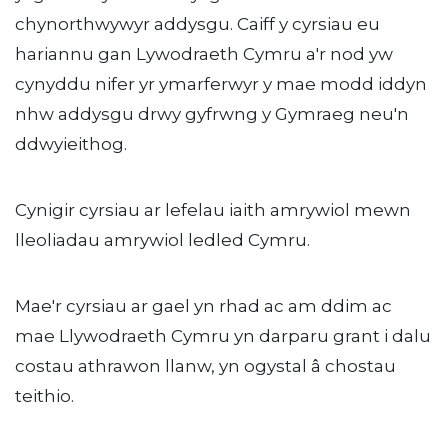
chynorthwywyr addysgu. Caiff y cyrsiau eu
hariannu gan Lywodraeth Cymru a'r nod yw
cynyddu nifer yr ymarferwyr y mae modd iddyn
nhw addysgu drwy gyfrwng y Gymraeg neu'n
ddwyieithog.
Cynigir cyrsiau ar lefelau iaith amrywiol mewn
lleoliadau amrywiol ledled Cymru.
Mae'r cyrsiau ar gael yn rhad ac am ddim ac
mae Llywodraeth Cymru yn darparu grant i dalu
costau athrawon llanw, yn ogystal â chostau
teithio.