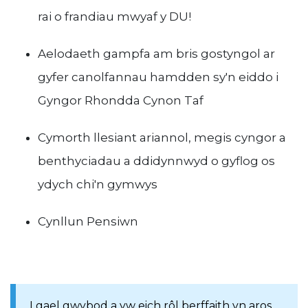
rai o frandiau mwyaf y DU!
Aelodaeth gampfa am bris gostyngol ar
gyfer canolfannau hamdden sy'n eiddo i
Gyngor Rhondda Cynon Taf
Cymorth llesiant ariannol, megis cyngor a
benthyciadau a ddidynnwyd o gyflog os
ydych chi'n gymwys
Cynllun Pensiwn
I gael gwybod a yw eich rôl berffaith yn aros