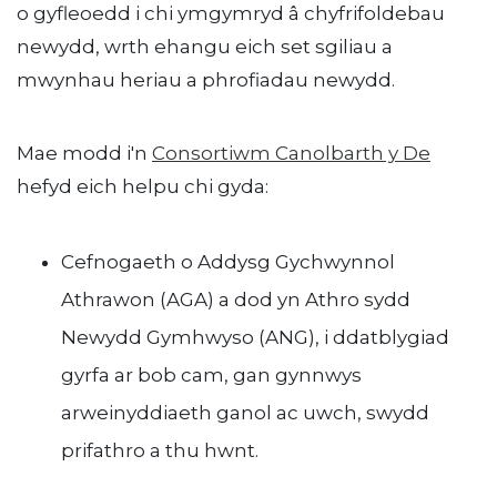
o gyfleoedd i chi ymgymryd â chyfrifoldebau
newydd, wrth ehangu eich set sgiliau a
mwynhau heriau a phrofiadau newydd.
Mae modd i'n
Consortiwm Canolbarth y De
hefyd eich helpu chi gyda:
Cefnogaeth o Addysg Gychwynnol
Athrawon (AGA) a dod yn Athro sydd
Newydd Gymhwyso (ANG), i ddatblygiad
gyrfa ar bob cam, gan gynnwys
arweinyddiaeth ganol ac uwch, swydd
prifathro a thu hwnt.