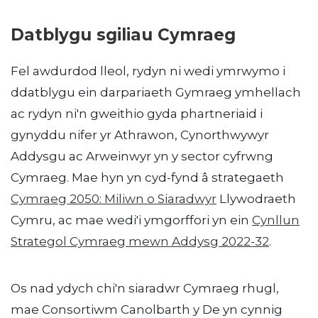
Datblygu sgiliau Cymraeg
Fel awdurdod lleol, rydyn ni wedi ymrwymo i
ddatblygu ein darpariaeth Gymraeg ymhellach
ac rydyn ni'n gweithio gyda phartneriaid i
gynyddu nifer yr Athrawon, Cynorthwywyr
Addysgu ac Arweinwyr yn y sector cyfrwng
Cymraeg. Mae hyn yn cyd-fynd â strategaeth
Cymraeg 2050: Miliwn o Siaradwyr
Llywodraeth
Cymru, ac mae wedi'i ymgorffori yn ein
Cynllun
Strategol Cymraeg mewn Addysg 2022-32
.
Os nad ydych chi'n siaradwr Cymraeg rhugl,
mae Consortiwm Canolbarth y De yn cynnig