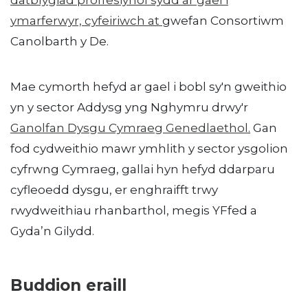
datblygiad proffesiynol sydd ar gael i
ymarferwyr, cyfeiriwch at
gwefan Consortiwm
Canolbarth y De.
Mae cymorth hefyd ar gael i bobl sy'n gweithio
yn y sector Addysg yng Nghymru drwy'r
Ganolfan Dysgu Cymraeg Genedlaethol
.
Gan
fod cydweithio mawr ymhlith y sector ysgolion
cyfrwng Cymraeg, gallai hyn hefyd ddarparu
cyfleoedd dysgu, er enghraifft trwy
rwydweithiau rhanbarthol, megis YFfed a
Gyda’n Gilydd.
Buddion eraill