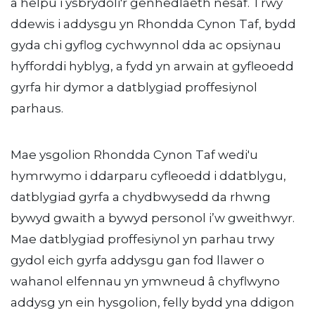
a helpu i ysbrydoli'r genhedlaeth nesaf. Trwy
ddewis i addysgu yn Rhondda Cynon Taf, bydd
gyda chi gyflog cychwynnol dda ac opsiynau
hyfforddi hyblyg, a fydd yn arwain at gyfleoedd
gyrfa hir dymor a datblygiad proffesiynol
parhaus.
Mae ysgolion Rhondda Cynon Taf wedi'u
hymrwymo i ddarparu cyfleoedd i ddatblygu,
datblygiad gyrfa a chydbwysedd da rhwng
bywyd gwaith a bywyd personol i’w gweithwyr.
Mae datblygiad proffesiynol yn parhau trwy
gydol eich gyrfa addysgu gan fod llawer o
wahanol elfennau yn ymwneud â chyflwyno
addysg yn ein hysgolion, felly bydd yna ddigon