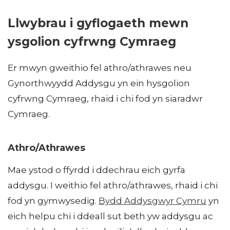
Llwybrau i gyflogaeth mewn
ysgolion cyfrwng Cymraeg
Er mwyn gweithio fel athro/athrawes neu
Gynorthwyydd Addysgu yn ein hysgolion
cyfrwng Cymraeg, rhaid i chi fod yn siaradwr
Cymraeg.
Athro/Athrawes
Mae ystod o ffyrdd i ddechrau eich gyrfa
addysgu. I weithio fel athro/athrawes, rhaid i chi
fod yn gymwysedig.
Bydd Addysgwyr Cymru
yn
eich helpu chi i ddeall sut beth yw addysgu ac