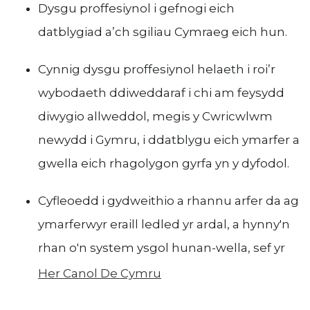
Dysgu proffesiynol i gefnogi eich
datblygiad a’ch sgiliau Cymraeg eich hun.
Cynnig dysgu proffesiynol helaeth i roi’r
wybodaeth ddiweddaraf i chi am feysydd
diwygio allweddol, megis y Cwricwlwm
newydd i Gymru, i ddatblygu eich ymarfer a
gwella eich rhagolygon gyrfa yn y dyfodol.
Cyfleoedd i gydweithio a rhannu arfer da ag
ymarferwyr eraill ledled yr ardal, a hynny'n
rhan o'n system ysgol hunan-wella, sef yr
Her Canol De Cymru