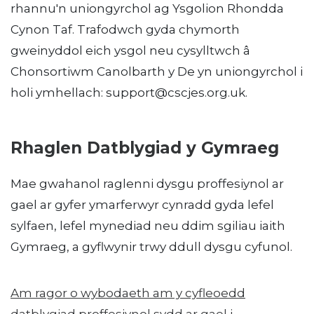
rhannu'n uniongyrchol ag Ysgolion Rhondda
Cynon Taf. Trafodwch gyda chymorth
gweinyddol eich ysgol neu cysylltwch â
Chonsortiwm Canolbarth y De yn uniongyrchol i
holi ymhellach: support@cscjes.org.uk.
Rhaglen Datblygiad y Gymraeg
Mae gwahanol raglenni dysgu proffesiynol ar
gael ar gyfer ymarferwyr cynradd gyda lefel
sylfaen, lefel mynediad neu ddim sgiliau iaith
Gymraeg, a gyflwynir trwy ddull dysgu cyfunol.
Am ragor o wybodaeth am y cyfleoedd