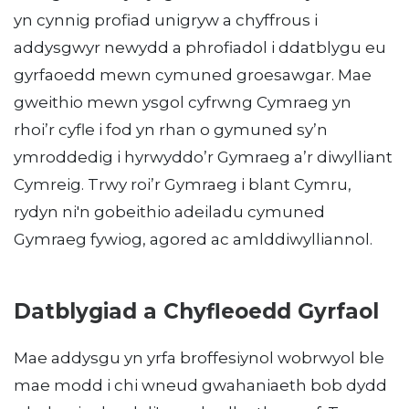
yn cynnig profiad unigryw a chyffrous i
addysgwyr newydd a phrofiadol i ddatblygu eu
gyrfaoedd mewn cymuned groesawgar. Mae
gweithio mewn ysgol cyfrwng Cymraeg yn
rhoi’r cyfle i fod yn rhan o gymuned sy’n
ymroddedig i hyrwyddo’r Gymraeg a’r diwylliant
Cymreig. Trwy roi’r Gymraeg i blant Cymru,
rydyn ni'n gobeithio adeiladu cymuned
Gymraeg fywiog, agored ac amlddiwylliannol.
Datblygiad a Chyfleoedd Gyrfaol
Mae addysgu yn yrfa broffesiynol wobrwyol ble
mae modd i chi wneud gwahaniaeth bob dydd