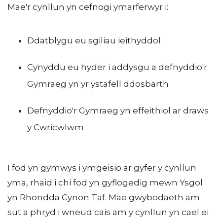
Mae'r cynllun yn cefnogi ymarferwyr i:
Ddatblygu eu sgiliau ieithyddol
Cynyddu eu hyder i addysgu a defnyddio'r
Gymraeg yn yr ystafell ddosbarth
Defnyddio'r Gymraeg yn effeithiol ar draws
y Cwricwlwm
I fod yn gymwys i ymgeisio ar gyfer y cynllun
yma, rhaid i chi fod yn gyflogedig mewn Ysgol
yn Rhondda Cynon Taf. Mae gwybodaeth am
sut a phryd i wneud cais am y cynllun yn cael ei