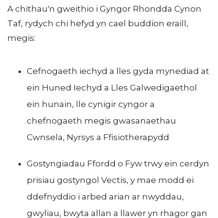
A chithau'n gweithio i Gyngor Rhondda Cynon
Taf, rydych chi hefyd yn cael buddion eraill,
megis:
Cefnogaeth iechyd a lles gyda mynediad at
ein Huned Iechyd a Lles Galwedigaethol
ein hunain, lle cynigir cyngor a
chefnogaeth megis gwasanaethau
Cwnsela, Nyrsys a Ffisiotherapydd
Gostyngiadau Ffordd o Fyw trwy ein cerdyn
prisiau gostyngol Vectis, y mae modd ei
ddefnyddio i arbed arian ar nwyddau,
gwyliau, bwyta allan a llawer yn rhagor gan