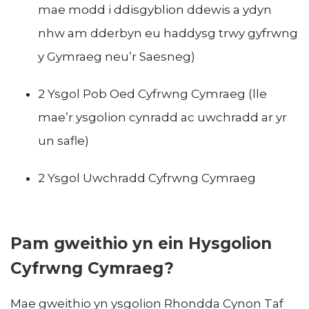
mae modd i ddisgyblion ddewis a ydyn
nhw am dderbyn eu haddysg trwy gyfrwng
y Gymraeg neu’r Saesneg)
2 Ysgol Pob Oed Cyfrwng Cymraeg (lle
mae’r ysgolion cynradd ac uwchradd ar yr
un safle)
2 Ysgol Uwchradd Cyfrwng Cymraeg
Pam gweithio yn ein Hysgolion
Cyfrwng Cymraeg?
Mae gweithio yn ysgolion Rhondda Cynon Taf