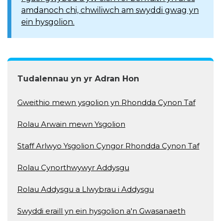
amdanoch chi, chwiliwch am swyddi gwag yn
ein hysgolion.
Tudalennau yn yr Adran Hon
Gweithio mewn ysgolion yn Rhondda Cynon Taf
Rolau Arwain mewn Ysgolion
Staff Arlwyo Ysgolion Cyngor Rhondda Cynon Taf
Rolau Cynorthwywyr Addysgu
Rolau Addysgu a Llwybrau i Addysgu
Swyddi eraill yn ein hysgolion a'n Gwasanaeth