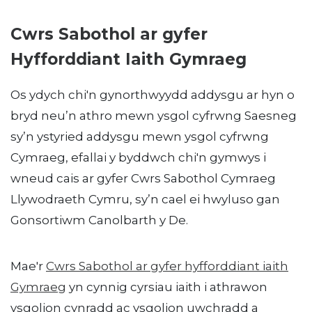
Cwrs Sabothol ar gyfer
Hyfforddiant Iaith Gymraeg
Os ydych chi'n gynorthwyydd addysgu ar hyn o
bryd neu’n athro mewn ysgol cyfrwng Saesneg
sy’n ystyried addysgu mewn ysgol cyfrwng
Cymraeg, efallai y byddwch chi'n gymwys i
wneud cais ar gyfer Cwrs Sabothol Cymraeg
Llywodraeth Cymru, sy’n cael ei hwyluso gan
Gonsortiwm Canolbarth y De.
Mae'r
Cwrs Sabothol ar gyfer hyfforddiant iaith
Gymraeg
yn cynnig cyrsiau iaith i athrawon
ysgolion cynradd ac ysgolion uwchradd a