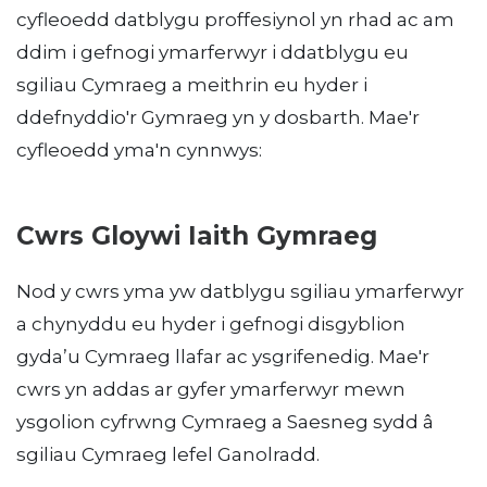
cyfleoedd datblygu proffesiynol yn rhad ac am
ddim i gefnogi ymarferwyr i ddatblygu eu
sgiliau Cymraeg a meithrin eu hyder i
ddefnyddio'r Gymraeg yn y dosbarth. Mae'r
cyfleoedd yma'n cynnwys:
Cwrs Gloywi Iaith Gymraeg
Nod y cwrs yma yw datblygu sgiliau ymarferwyr
a chynyddu eu hyder i gefnogi disgyblion
gyda’u Cymraeg llafar ac ysgrifenedig. Mae'r
cwrs yn addas ar gyfer ymarferwyr mewn
ysgolion cyfrwng Cymraeg a Saesneg sydd â
sgiliau Cymraeg lefel Ganolradd.