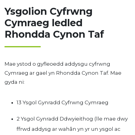
Ysgolion Cyfrwng
Cymraeg ledled
Rhondda Cynon Taf
Mae ystod o gyfleoedd addysgu cyfrwng
Cymraeg ar gael yn Rhondda Cynon Taf. Mae
gyda ni:
13 Ysgol Gynradd Cyfrwng Cymraeg
2 Ysgol Gynradd Ddwyieithog (lle mae dwy
ffrwd addysg ar wahân yn yr un ysgol ac