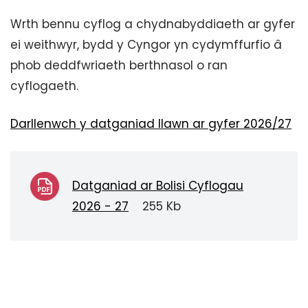
Wrth bennu cyflog a chydnabyddiaeth ar gyfer
ei weithwyr, bydd y Cyngor yn cydymffurfio â
phob deddfwriaeth berthnasol o ran
cyflogaeth.
Darllenwch y datganiad llawn ar gyfer 2026/27
Datganiad ar Bolisi Cyflogau
2026 - 27
255 Kb