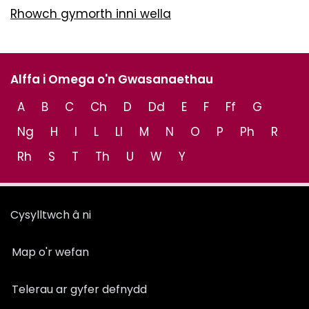
Rhowch gymorth inni wella
Alffa i Omega o'n Gwasanaethau
A
B
C
Ch
D
Dd
E
F
Ff
G
Ng
H
I
L
Ll
M
N
O
P
Ph
R
Rh
S
T
Th
U
W
Y
Cysylltwch â ni
Map o'r wefan
Telerau ar gyfer defnydd