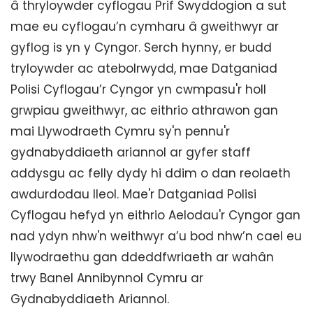
â thryloywder cyflogau Prif Swyddogion a sut
mae eu cyflogau’n cymharu â gweithwyr ar
gyflog is yn y Cyngor. Serch hynny, er budd
tryloywder ac atebolrwydd, mae Datganiad
Polisi Cyflogau’r Cyngor yn cwmpasu'r holl
grwpiau gweithwyr, ac eithrio athrawon gan
mai Llywodraeth Cymru sy'n pennu'r
gydnabyddiaeth ariannol ar gyfer staff
addysgu ac felly dydy hi ddim o dan reolaeth
awdurdodau lleol. Mae'r Datganiad Polisi
Cyflogau hefyd yn eithrio Aelodau'r Cyngor gan
nad ydyn nhw'n weithwyr a’u bod nhw’n cael eu
llywodraethu gan ddeddfwriaeth ar wahân
trwy Banel Annibynnol Cymru ar
Gydnabyddiaeth Ariannol.