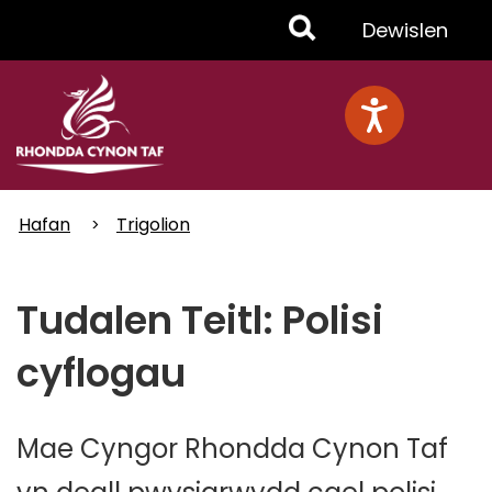
Skip
Toggle
Dewislen
to
main
Menu
content
Hafan
Trigolion
Tudalen Teitl: Polisi
cyflogau
Mae Cyngor Rhondda Cynon Taf