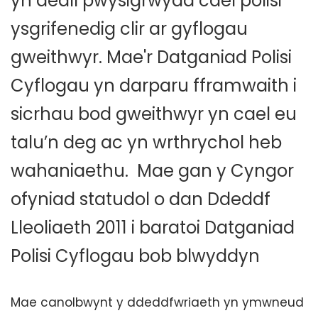
yn deall pwysigrwydd cael polisi
ysgrifenedig clir ar gyflogau
gweithwyr. Mae'r Datganiad Polisi
Cyflogau yn darparu fframwaith i
sicrhau bod gweithwyr yn cael eu
talu’n deg ac yn wrthrychol heb
wahaniaethu. Mae gan y Cyngor
ofyniad statudol o dan Ddeddf
Lleoliaeth 2011 i baratoi Datganiad
Polisi Cyflogau bob blwyddyn
Mae canolbwynt y ddeddfwriaeth yn ymwneud