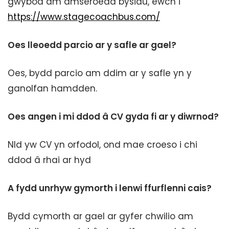
gwybod am amseroedd bysiau, ewch i
https://www.stagecoachbus.com/
Oes lleoedd parcio ar y safle ar gael?
Oes, bydd parcio am ddim ar y safle yn y
ganolfan hamdden.
Oes angen i mi ddod â CV gyda fi ar y diwrnod?
NId yw CV yn orfodol, ond mae croeso i chi
ddod â rhai ar hyd
A fydd unrhyw gymorth i lenwi ffurflenni cais?
Bydd cymorth ar gael ar gyfer chwilio am