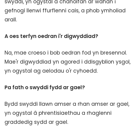
swyddi, yn ogystal â chanolfan ar wahân i
gefnogi llenwi ffurflenni cais, a phob ymholiad
arall.
A oes terfyn oedran i'r digwyddiad?
Na, mae croeso i bob oedran fod yn bresennol.
Mae'r digwyddiad yn agored i ddisgyblion ysgol,
yn ogystal ag aelodau o'r cyhoedd.
Pa fath o swyddi fydd ar gael?
Bydd swyddi llawn amser a rhan amser ar gael,
yn ogystal â phrentisiaethau a rhaglenni
graddedig sydd ar gael.