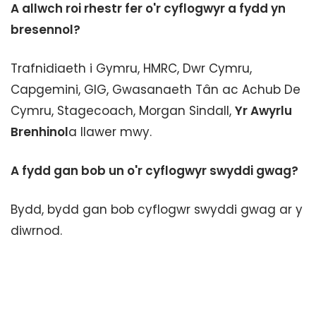
A allwch roi rhestr fer o'r cyflogwyr a fydd yn
bresennol?
Trafnidiaeth i Gymru, HMRC, Dwr Cymru,
Capgemini, GIG, Gwasanaeth Tân ac Achub De
Cymru, Stagecoach, Morgan Sindall,
Yr Awyrlu
Brenhinol
a llawer mwy.
A fydd gan bob un o'r cyflogwyr swyddi gwag?
Bydd, bydd gan bob cyflogwr swyddi gwag ar y
diwrnod.