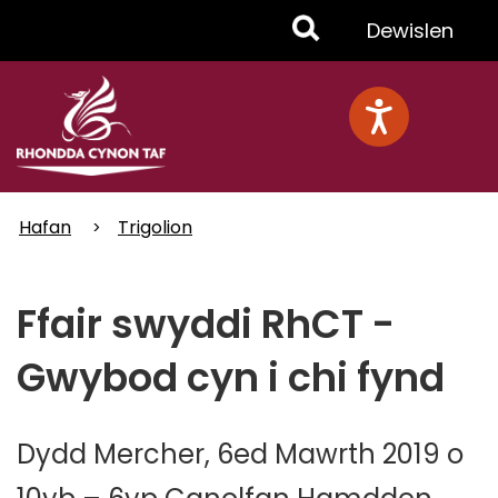
Skip
Toggle
Dewislen
to
main
Menu
content
Hafan
Trigolion
Ffair swyddi RhCT -
Gwybod cyn i chi fynd
Dydd Mercher, 6ed Mawrth 2019 o