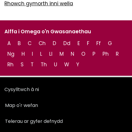
Rhowch gymorth inni wella
Alffa i Omega o'n Gwasanaethau
A
B
C
Ch
D
Dd
E
F
Ff
G
Ng
H
I
L
Ll
M
N
O
P
Ph
R
Rh
S
T
Th
U
W
Y
Cysylltwch â ni
Map o'r wefan
Telerau ar gyfer defnydd