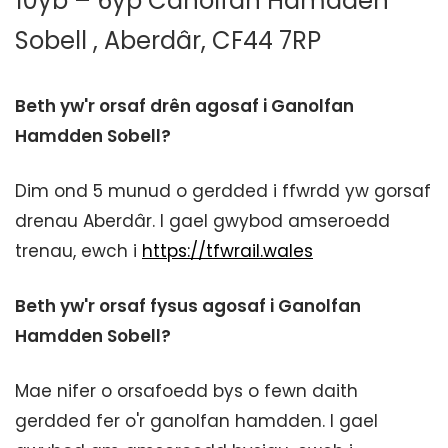
10yb – 6yp Canolfan Hamdden
Sobell , Aberdâr, CF44 7RP
Beth yw'r orsaf drên agosaf i Ganolfan
Hamdden Sobell?
Dim ond 5 munud o gerdded i ffwrdd yw gorsaf
drenau Aberdâr. I gael gwybod amseroedd
trenau, ewch i
https://tfwrail.wales
Beth yw'r orsaf fysus agosaf i Ganolfan
Hamdden Sobell?
Mae nifer o orsafoedd bys o fewn daith
gerdded fer o'r ganolfan hamdden. I gael