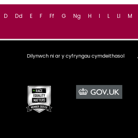
D
Dd
E
F
Ff
G
Ng
H
I
L
Ll
M
Dilynwch ni ar y cyfryngau cymdeithasol