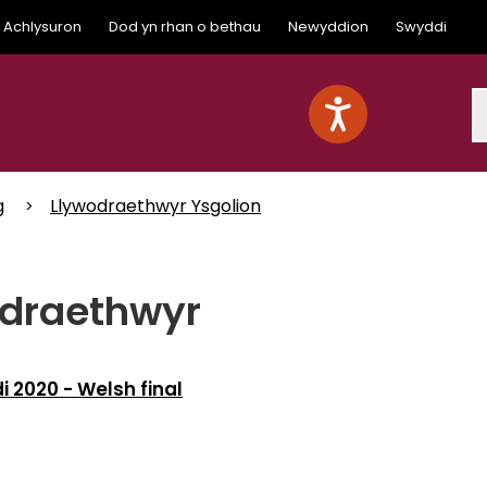
Achlysuron
Dod yn rhan o bethau
Newyddion
Swyddi
S
g
Llywodraethwyr Ysgolion
odraethwyr
i 2020 - Welsh final