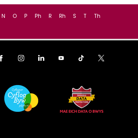
N
O
P
Ph
R
Rh
S
T
Th