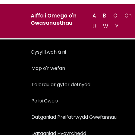
Alffa i Omega o'n
A
B
C
Ch
Gwasanaethau
U
W
Y
Cysylltwch â ni
Map o'r wefan
Telerau ar gyfer defnydd
Polisi Cwcis
Datganiad Preifatrwydd Gwefannau
Datganiad Hygyrchedd