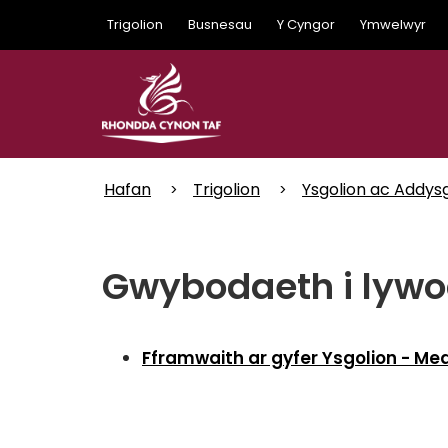
Skip
Trigolion
Busnesau
Y Cyngor
Ymwelwyr
to
main
content
Hafan
Trigolion
Ysgolion ac Addys
Gwybodaeth i lyw
Fframwaith ar gyfer Ysgolion - Med