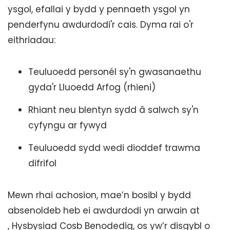
ysgol, efallai y bydd y pennaeth ysgol yn
penderfynu awdurdodi'r cais. Dyma rai o'r
eithriadau:
Teuluoedd personél sy'n gwasanaethu
gyda'r Lluoedd Arfog (rhieni)
Rhiant neu blentyn sydd â salwch sy'n
cyfyngu ar fywyd
Teuluoedd sydd wedi dioddef trawma
difrifol
Mewn rhai achosion, mae’n bosibl y bydd
absenoldeb heb ei awdurdodi yn arwain at
, Hysbysiad Cosb Benodedig, os yw’r disgybl o