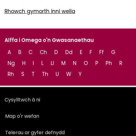
Rhowch gymorth inni wella
Alffa i Omega o'n Gwasanaethau
A
B
C
Ch
D
Dd
E
F
Ff
G
Ng
H
I
L
Ll
M
N
O
P
Ph
R
Rh
S
T
Th
U
W
Y
Cysylltwch â ni
Map o'r wefan
Telerau ar gyfer defnydd