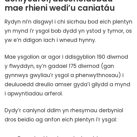
mae rhieni wedi’u caniatáu
Rydyn ni’n disgwyl i chi sicrhau bod eich plentyn
yn mynd i’r ysgol bob dydd yn ystod y tymor, os
yw e’n ddigon iach i wneud hynny.
Mae ysgolion ar agor i ddisgyblion 190 diwrnod
y flwyddyn, sy’n gadael 175 diwrnod (gan
gynnwys gwyliau’r ysgol a phenwythnosau) i
deuluoedd dreulio amser gyda’i gilydd a mynd
i apwyntiadau arferol.
Dydy’r canlynol ddim yn rhesymau derbyniol
dros beidio ag anfon eich plentyn i’r ysgol: