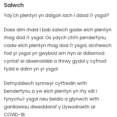
Salwch
Ydy'ch plentyn yn ddigon iach i ddod i'r ysgol?
Does dim rhaid i bob salwch gadw eich plentyn
rhag dod i'r ysgol. Os ydych chi'n penderfynu
cadw eich plentyn rhag dod i'r ysgol, sicrhewch
fod yr ysgol yn gwybod am hyn ar ddiwrnod
cyntaf ei absenoldeb a thrwy gydol y cyfnod
fydd e ddim yn yr ysgol.
Defnyddiwch synnwyr cyffredin wrth
benderfynu a yw eich plentyn yn rhy sâl i
fynychu'r ysgol neu beidio a glynwch wrth
ganllawiau diweddaraf y Llywodraeth ar
COVID-19.