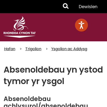
Skip
Toggle
Dewislen
to
main
Menu
content
Hafan
Trigolion
Ysgolion ac Addysg
Absenoldebau yn ystod
tymor yr ysgol
Absenoldebau
achlysurol/absenoldebau