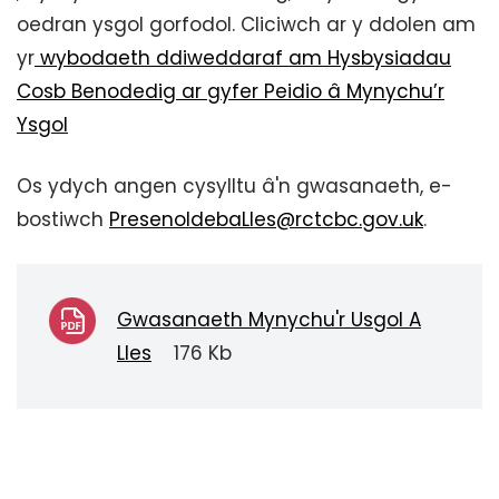
oedran ysgol gorfodol. Cliciwch ar y ddolen am
yr
wybodaeth ddiweddaraf am Hysbysiadau
Cosb Benodedig ar gyfer Peidio â Mynychu’r
Ysgol
Os ydych angen cysylltu â'n gwasanaeth, e-
bostiwch
PresenoldebaLles@rctcbc.gov.uk
.
Gwasanaeth Mynychu'r Usgol A
Lles
176 Kb