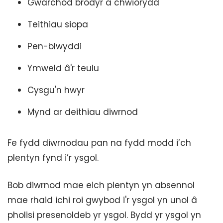
Gwarchod brodyr a chwiorydd
Teithiau siopa
Pen-blwyddi
Ymweld â'r teulu
Cysgu'n hwyr
Mynd ar deithiau diwrnod
Fe fydd diwrnodau pan na fydd modd i’ch
plentyn fynd i’r ysgol.
Bob diwrnod mae eich plentyn yn absennol
mae rhaid ichi roi gwybod i'r ysgol yn unol â
pholisi presenoldeb yr ysgol. Bydd yr ysgol yn