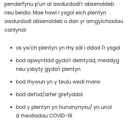
penderfynu p’un ai awdurdodi’r absenoldeb
neu beidio. Mae hawl i ysgol eich plentyn
awdurdodi absenoldeb o dan yr amgylchiadau
canlynol:
os yw'ch plentyn yn rhy sâl i ddod i'r ysgol
bod apwyntiad gyda'r deintydd, meddyg
neu ysbyty gyda'r plentyn
bod rhywun yn y teulu wedi marw
bod defod/arfer grefyddol
bod y plentyn yn hunanynysu/ yn unol
â rheoliadau COVID-19