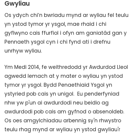
Gwyliau
Os ydych chi’n bwriadu mynd ar wyliau fel teulu
yn ystod tymor yr ysgol, mae rhaid i chi
gyflwyno cais ffurfiol i ofyn am ganiatâd gan y
Pennaeth ysgol cyn i chi fynd ati i drefnu
unrhyw wyliau.
Ym Medi 2014, fe weithredodd yr Awdurdod Lleol
agwedd lemach at y mater o wyliau yn ystod
tymor yr ysgol. Bydd Penaethiaid Ysgol yn
ystyried pob cais yn unigol. Eu penderfyniad
nhw yw p'un ai awdurdodi neu beidio ag
awdurdodi pob cais am gyfnod o absenoldeb.
Os oes amgylchiadau arbennig sy'n rhwystro
teulu rhag mynd ar wyliau yn ystod gwyliau'r