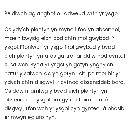
Peidiwch ag anghofio i ddweud wrth yr ysgol.
Os ydy'ch plentyn yn mynd i fod yn absennol,
mae'n bwysig eich bod chi'n rhoi gwybod i'r
ysgol. Ffoniwch yr ysgol i roi gwybod y bydd
eich plentyn yn aros gartref ar ddiwrnod cyntaf
ei salwch. Bydd yr ysgol yn gofyn ynghylch
natur y salwch, ac yn gofyn i chi pa mor hir yr
ydych chi'n disgwyl i'r cyfnod absenoldeb bara.
Os daw i'r amlwg y bydd eich plentyn yn
absennol o'r ysgol am gyfnod hirach na'r
disgwyl, ffoniwch yr ysgol cyn gynted â phosibl
er mwyn egluro hyn.