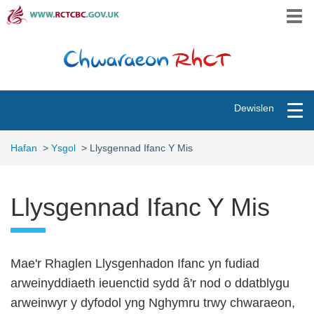
Skip
Togg
to
navi
main
content
Toggle
Dewislen
navigation
Hafan
>
Ysgol
>
Llysgennad Ifanc Y Mis
Llysgennad Ifanc Y Mis
Mae'r Rhaglen Llysgenhadon Ifanc yn fudiad
arweinyddiaeth ieuenctid sydd â'r nod o ddatblygu
arweinwyr y dyfodol yng Nghymru trwy chwaraeon,