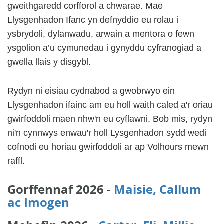
gweithgaredd corfforol a chwarae. Mae
Llysgenhadon Ifanc yn defnyddio eu rolau i
ysbrydoli, dylanwadu, arwain a mentora o fewn
ysgolion a’u cymunedau i gynyddu cyfranogiad a
gwella llais y disgybl.
Rydyn ni eisiau cydnabod a gwobrwyo ein
Llysgenhadon ifainc am eu holl waith caled a'r oriau
gwirfoddoli maen nhw'n eu cyflawni. Bob mis, rydyn
ni'n cynnwys enwau'r holl Lysgenhadon sydd wedi
cofnodi eu horiau gwirfoddoli ar ap Volhours mewn
raffl.
Gorffennaf 2026 -
Maisie, Callum
ac Imogen