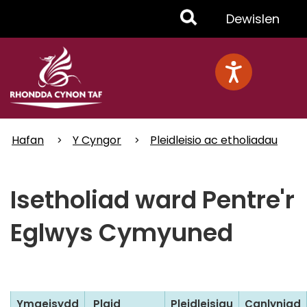
Skip
Toggle
Dewislen
to
main
Menu
content
Hafan
Y Cyngor
Pleidleisio ac etholiadau
Isetholiad ward Pentre'r
Eglwys Cymyuned
Ymgeisydd
Plaid
Pleidleisiau
Canlyniad