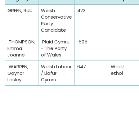
GREEN, Rob
Welsh
422
Conservative
Party
Candidate
THOMPSON,
Plaid Cymru
505
Emma
- The Party
Joanne
of Wales
WARREN,
Welsh Labour
647
Wedi’i
Gaynor
/ Llafur
ethol
Lesley
Cymru