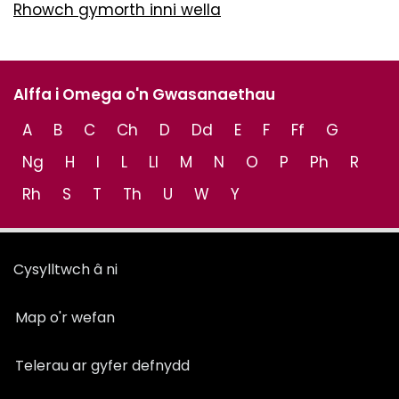
Rhowch gymorth inni wella
Alffa i Omega o'n Gwasanaethau
A
B
C
Ch
D
Dd
E
F
Ff
G
Ng
H
I
L
Ll
M
N
O
P
Ph
R
Rh
S
T
Th
U
W
Y
Cysylltwch â ni
Map o'r wefan
Telerau ar gyfer defnydd