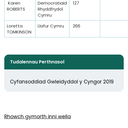
Karen
Democratiaid
127
2
ROBERTS
Rhyddfrydol
0
Cymru
1
9
Loretta
Llafur Cymru
266
TOMKINSON
Tudalennau Perthnasol
Cyfansoddiad Gwleidyddol y Cyngor 2019
Rhowch gymorth inni wella