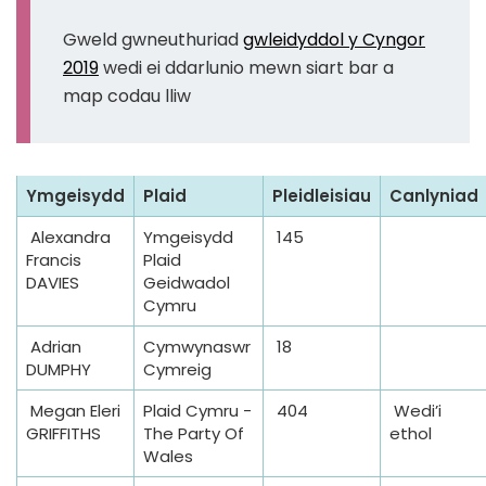
Gweld gwneuthuriad
gwleidyddol y Cyngor
2019
wedi ei ddarlunio mewn siart bar a
map codau lliw
B
Ymgeisydd
Plaid
Pleidleisiau
Canlyniad
y
Alexandra
Ymgeisydd
145
-
Francis
Plaid
e
DAVIES
Geidwadol
l
Cymru
e
Adrian
Cymwynaswr
18
c
DUMPHY
Cymreig
t
Megan Eleri
Plaid Cymru -
404
Wedi’i
i
GRIFFITHS
The Party Of
ethol
o
Wales
n