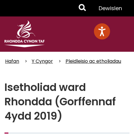
Skip
Toggle
Dewislen
to
main
Menu
content
Hafan
Y Cyngor
Pleidleisio ac etholiadau
Isetholiad ward
Rhondda (Gorffennaf
4ydd 2019)