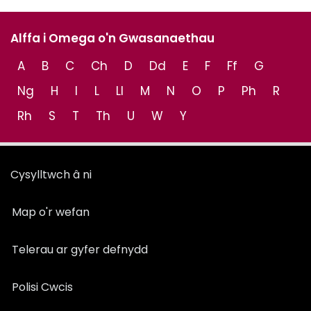
Alffa i Omega o'n Gwasanaethau
A
B
C
Ch
D
Dd
E
F
Ff
G
Ng
H
I
L
Ll
M
N
O
P
Ph
R
Rh
S
T
Th
U
W
Y
Cysylltwch â ni
Map o'r wefan
Telerau ar gyfer defnydd
Polisi Cwcis