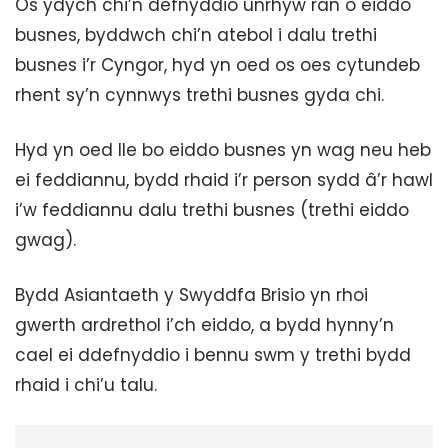
Os ydych chi’n defnyddio unrhyw ran o eiddo
busnes, byddwch chi’n atebol i dalu trethi
busnes i’r Cyngor, hyd yn oed os oes cytundeb
rhent sy’n cynnwys trethi busnes gyda chi.
Hyd yn oed lle bo eiddo busnes yn wag neu heb
ei feddiannu, bydd rhaid i’r person sydd â’r hawl
i’w feddiannu dalu trethi busnes (trethi eiddo
gwag).
Bydd Asiantaeth y Swyddfa Brisio yn rhoi
gwerth ardrethol i’ch eiddo, a bydd hynny’n
cael ei ddefnyddio i bennu swm y trethi bydd
rhaid i chi’u talu.