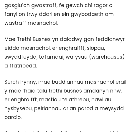
gasglu’ch gwastraff, fe gewch chi ragor o
fanylion trwy ddarllen ein gwybodaeth am
wastraff masnachol.
Mae Trethi Busnes yn daladwy gan feddianwyr
eiddo masnachol, er enghraifft, siopau,
swyddfeydd, tafarndai, warysau (warehouses)
a ffatrïoedd.
Serch hynny, mae buddiannau masnachol eraill
y mae rhaid talu trethi busnes amdanyn nhw,
er enghraifft, mastiau telathrebu, hawliau
hysbysebu, peiriannau arian parod a meysydd
parcio.