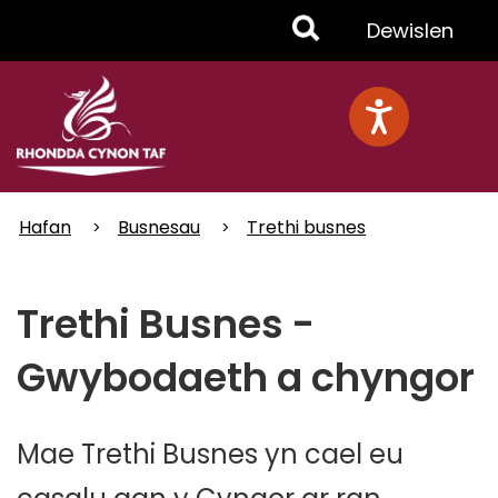
Skip
Toggle
Dewislen
to
main
Menu
content
Hafan
Busnesau
Trethi busnes
Trethi Busnes -
Gwybodaeth a chyngor
Mae Trethi Busnes yn cael eu