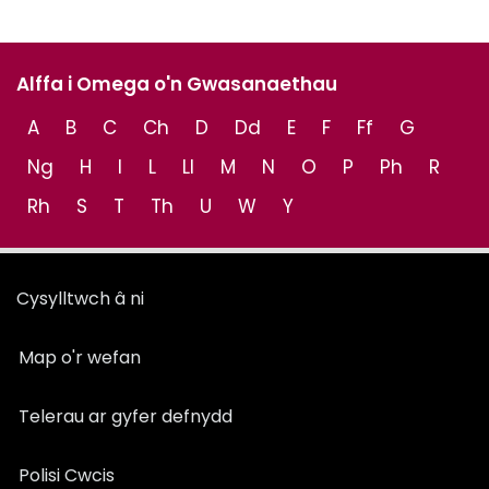
Alffa i Omega o'n Gwasanaethau
A
B
C
Ch
D
Dd
E
F
Ff
G
Ng
H
I
L
Ll
M
N
O
P
Ph
R
Rh
S
T
Th
U
W
Y
Cysylltwch â ni
Map o'r wefan
Telerau ar gyfer defnydd
Polisi Cwcis