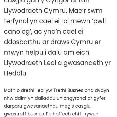
casglu gan y Cyngor ar ran
Llywodraeth Cymru. Mae’r swm
terfynol yn cael ei roi mewn ‘pwll
canolog’, ac yna’n cael ei
ddosbarthu ar draws Cymru er
mwyn helpu i dalu am eich
Llywodraeth Leol a gwasanaeth yr
Heddlu.
Math o drethi lleol yw Trethi Busnes ond dydyn
nhw ddim yn daliadau uniongyrchol ar gyfer
darparu gwasanaethau megis casglu
gwastraff busnes. Pe hoffech chi i i rywun